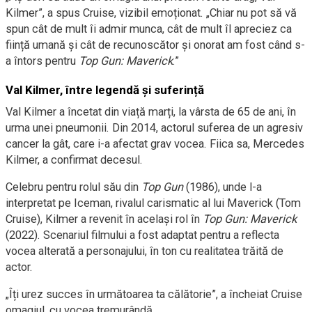
Kilmer”, a spus Cruise, vizibil emoționat. „Chiar nu pot să vă
spun cât de mult îi admir munca, cât de mult îl apreciez ca
ființă umană și cât de recunoscător și onorat am fost când s-
a întors pentru
Top Gun: Maverick
.”
Val Kilmer, între legendă și suferință
Val Kilmer a încetat din viață marți, la vârsta de 65 de ani, în
urma unei pneumonii. Din 2014, actorul suferea de un agresiv
cancer la gât, care i-a afectat grav vocea. Fiica sa, Mercedes
Kilmer, a confirmat decesul.
Celebru pentru rolul său din
Top Gun
(1986), unde l-a
interpretat pe Iceman, rivalul carismatic al lui Maverick (Tom
Cruise), Kilmer a revenit în același rol în
Top Gun: Maverick
(2022). Scenariul filmului a fost adaptat pentru a reflecta
vocea alterată a personajului, în ton cu realitatea trăită de
actor.
„Îți urez succes în următoarea ta călătorie”, a încheiat Cruise
omagiul, cu vocea tremurândă.