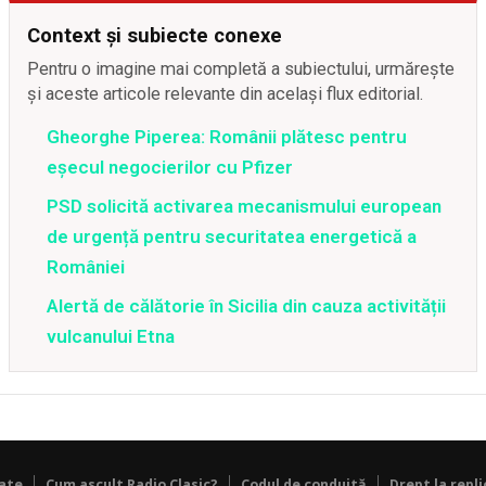
Context și subiecte conexe
Pentru o imagine mai completă a subiectului, urmărește
și aceste articole relevante din același flux editorial.
Gheorghe Piperea: Românii plătesc pentru
eșecul negocierilor cu Pfizer
PSD solicită activarea mecanismului european
de urgență pentru securitatea energetică a
României
Alertă de călătorie în Sicilia din cauza activității
vulcanului Etna
tate
Cum ascult Radio Clasic?
Codul de conduită
Drept la repli