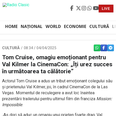
LIVE
HOME
NAȚIONAL
WORLD
ECONOMIE
CULTURĂ
L
CULTURĂ
08:34 / 04/04/2025
WHATSAPP
FACEBO
TEL
Tom Cruise, omagiu emoționant pentru
Val Kilmer la CinemaCon: „Îți urez succes
în următoarea ta călătorie”
Actorul Tom Cruise a adus un tribut emoționant colegului său
și prietenului Val Kilmer, joi, în cadrul CinemaCon de la Las
Vegas. Momentul de reculegere a avut loc înaintea
prezentării trailerului pentru ultimul film din franciza
Mission:
Impossible
.
„Aș dori să aduc un omagiu unui prieten foarte drag, Val