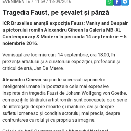
EVENIMENTE
11:59 / 13/09/2016
WHATSAPP
FACEBO
TEL
Tragedia Faust, pe șevalet și pânză
ICR Bruxelles anunță expoziția Faust: Vanity and Despair
a pictorului român Alexandru Cînean la Galeria MB-XL
Contemporary & Modern în perioada 14 septembrie – 5
noiembrie 2016.
Vernisajul are loc miercuri, 14 septembrie, ora 18:00, în
prezența artistului şi a curatorului expoziției, profesorul și
criticul de artă, Jan De Maere.
Alexandru Cînean
surprinde universul capcanelor
inteligenței umane în ipostazele cele mai expresive.
Inspirate din tragedia Faust de Johann Wolfgang von Goethe,
compozițiile tânărului artist român sunt concepute ca o serie
de interogații despre moarte și mântuire, dar și despre
sufletul omenesc și condiția actorului, mai precis, despre
confruntarea cu rolul și cu propria sa imagine.