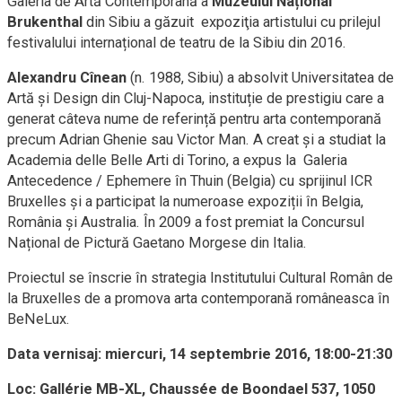
Galeria de Artă Contemporană a
Muzeului Național
Brukenthal
din Sibiu a găzuit expoziţia artistului cu prilejul
festivalului internațional de teatru de la Sibiu din 2016.
Alexandru Cînean
(n. 1988, Sibiu) a absolvit Universitatea de
Artă și Design din Cluj-Napoca, instituție de prestigiu care a
generat câteva nume de referință pentru arta contemporană
precum Adrian Ghenie sau Victor Man. A creat și a studiat la
Academia delle Belle Arti di Torino, a expus la Galeria
Antecedence / Ephemere în Thuin (Belgia) cu sprijinul ICR
Bruxelles și a participat la numeroase expoziții în Belgia,
România și Australia. În 2009 a fost premiat la Concursul
Național de Pictură Gaetano Morgese din Italia.
Proiectul se înscrie în strategia Institutului Cultural Român de
la Bruxelles de a promova arta contemporană româneasca în
BeNeLux.
Data vernisaj: miercuri, 14 septembrie 2016, 18:00-21:30
Loc: Gallérie MB-XL, Chaussée de Boondael 537, 1050