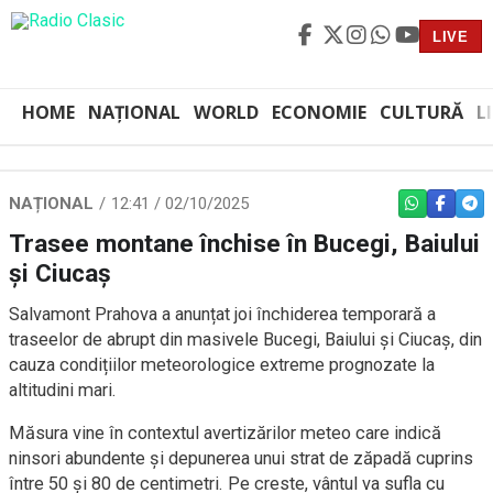
LIVE
HOME
NAȚIONAL
WORLD
ECONOMIE
CULTURĂ
L
NAȚIONAL
12:41 / 02/10/2025
WHATSAPP
FACEBO
TEL
Trasee montane închise în Bucegi, Baiului
și Ciucaș
Salvamont Prahova a anunțat joi închiderea temporară a
traseelor de abrupt din masivele Bucegi, Baiului și Ciucaș, din
cauza condițiilor meteorologice extreme prognozate la
altitudini mari.
Măsura vine în contextul avertizărilor meteo care indică
ninsori abundente și depunerea unui strat de zăpadă cuprins
între 50 și 80 de centimetri. Pe creste, vântul va sufla cu