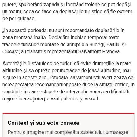
putere, spulberând zăpada și formând troiene ce pot depăși
un metru, ceea ce face ca deplasările turistice să fie extrem
de periculoase.
„În această perioadă, nu sunt recomandate deplasările în
zona montană înaltă. Declarăm închise temporar toate
traseele turistice montane de abrupt din Bucegi, Baiului și
Ciucaș”, au transmis reprezentanții Salvamont Prahova.
Autoritățile îi sfătuiesc pe turiști să evite drumețiile la mare
altitudine și să opteze pentru trasee de joasă altitudine, mai
sigure în aceste zile. Totodată, salvamontiștii avertizează că
nerespectarea recomandărilor poate duce la situații critice, în
condițiile în care echipele de intervenție vor avea dificultăți
majore în a acționa pe vânt puternic și viscol.
Context și subiecte conexe
Pentru o imagine mai completă a subiectului, urmărește