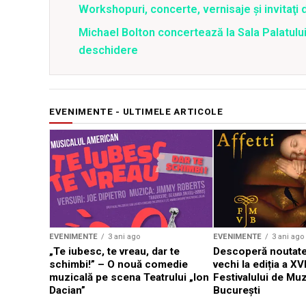
Workshopuri, concerte, vernisaje şi invitaţi 
Michael Bolton concertează la Sala Palatului
deschidere
EVENIMENTE - ULTIMELE ARTICOLE
EVENIMENTE
3 ani ago
EVENIMENTE
3 ani ago
„Te iubesc, te vreau, dar te
Descoperă noutate
schimbi!” – O nouă comedie
vechi la ediția a XVI
muzicală pe scena Teatrului „Ion
Festivalului de Mu
Dacian”
București