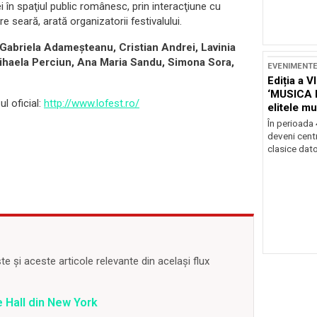
i în spaţiul public românesc, prin interacţiune cu
are seară, arată organizatorii festivalului.
Gabriela Adameşteanu, Cristian Andrei, Lavinia
ihaela Perciun, Ana Maria Sandu, Simona Sora,
EVENIMENT
Ediția a V
‘MUSICA 
ul oficial:
http://www.lofest.ro/
elitele mu
Brașov
În perioada
deveni centr
clasice dator
 și aceste articole relevante din același flux
 Hall din New York