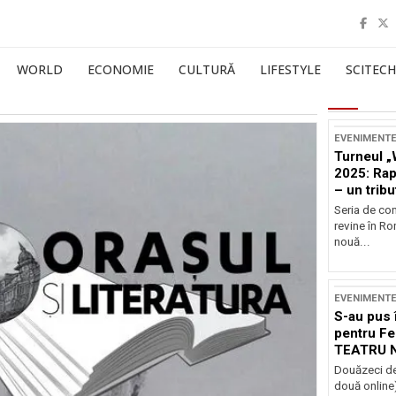
WORLD
ECONOMIE
CULTURĂ
LIFESTYLE
SCITECH
EVENIMENT
Turneul „
2025: Ra
– un tribu
și Occide
Seria de co
revine în R
nouă...
EVENIMENT
S-au pus 
pentru Fe
TEATRU 
Douăzeci de
două online