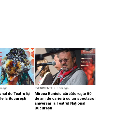
EVENIMENTE
Weekend c
Teatru la 
eveniment
ni ago
EVENIMENTE
3 ani ago
onal de Teatru își
Mircea Baniciu sărbătorește 50
le la București
de ani de carieră cu un spectacol
aniversar la Teatrul Național
București