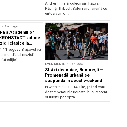
Andrei Irimia și colegii săi, Răzvan
Păun și Thibault Solorzano, anunță cu
entuziasm o...
E
2 ani ago
II-a a Academiilor
KRONSTADT’ aduce
zicii clasice la
 4-11 august, Brașovul va
ul mondial al muzicii
ită ediției...
EVENIMENTE
2 ani ago
Străzi deschise, București –
Promenadă urbană se
suspendă în acest weekend
În weekendul 13-14 iulie, ținând cont
de temperaturile ridicate, bucureștenii
și turiștii pot opta...