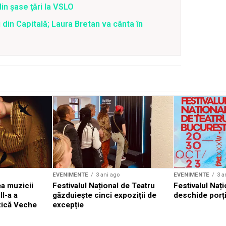
din şase ţări la VSLO
 din Capitală; Laura Bretan va cânta în
EVENIMENTE
3 ani ago
EVENIMENTE
3 a
a muzicii
Festivalul Național de Teatru
Festivalul Nați
II-a a
găzduiește cinci expoziții de
deschide porți
zică Veche
excepție