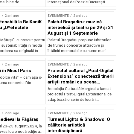
mai bine de...
Internațional de Poezie București...
E
2 ani ago
EVENIMENTE
2 ani ago
enabilă la BalKaniK
Palatul Bragadiru: muzică
cu „D*efectele
interbelică şi teatru pe 29 şi 31
August şi 1 Septembrie
 Mătușii”, cunoscut pentru
Palatul Bragadiru propune iubitorilor
sustenabilității în modă
de frumos concerte attractive şi
ordarea sa originală în...
întâlniri memorabile cu nume mari...
E
2 ani ago
EVENIMENTE
2 ani ago
i în Micul Paris
Proiectul cultural ,,Post-Digital
Extensions” conectează tinerii
dolce vita” – cam așa s-
artiști români cu scena
zuma concertul Din
internațională
Asociația Culturală Marginal a lansat
proiectul Post-Digital Extensions, ce
adaptează o serie de lucrări...
E
2 ani ago
EVENIMENTE
2 ani ago
medieval la Făgăraș
Turneul Lights & Shadows: O
călătorie artistică
l 23-25 august 2024, la
interdisciplinară
vea loc o nouă ediție a...