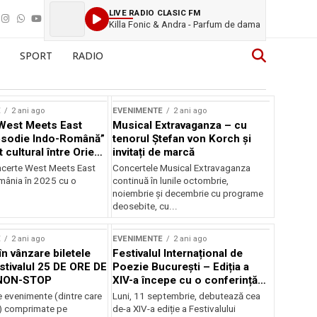
LIVE RADIO CLASIC FM
Killa Fonic & Andra - Parfum de dama
SPORT
RADIO
E
2 ani ago
EVENIMENTE
2 ani ago
West Meets East
Musical Extravaganza – cu
psodie Indo-Română”
tenorul Ștefan von Korch și
t cultural între Orient
invitați de marcă
nt
ncerte West Meets East
Concertele Musical Extravaganza
omânia în 2025 cu o
continuă în lunile octombrie,
noiembrie şi decembrie cu programe
deosebite, cu...
E
2 ani ago
EVENIMENTE
2 ani ago
în vânzare biletele
Festivalul Internațional de
stivalul 25 DE ORE DE
Poezie București – Ediția a
NON-STOP
XIV-a începe cu o conferință
despre limba română
 evenimente (dintre care
Luni, 11 septembrie, debutează cea
susținută de Marco Lucchesi
) comprimate pe
de-a XIV-a ediție a Festivalului