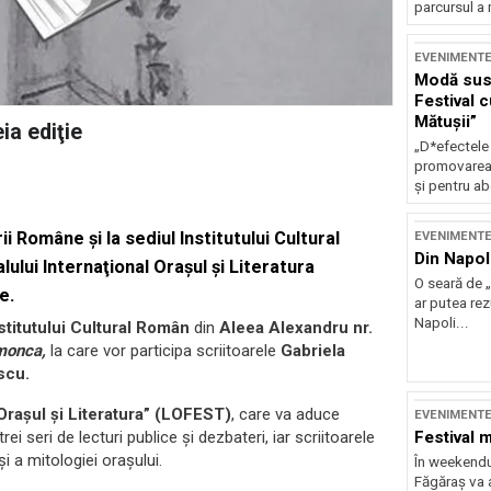
parcursul a 
EVENIMENT
Modă sust
Festival 
Mătușii”
ia ediţie
„D*efectele
promovarea 
și pentru ab
ii Române şi la sediul Institutului Cultural
EVENIMENT
Din Napol
ului Internaţional Oraşul şi Literatura
O seară de „
e.
ar putea re
Napoli...
stitutului Cultural Român
din
Aleea Alexandru nr.
monca,
la care vor participa scriitoarele
Gabriela
scu.
„Orașul și Literatura” (LOFEST)
, care va aduce
EVENIMENT
Festival 
rei seri de lecturi publice și dezbateri, iar scriitoarele
și a mitologiei orașului.
În weekendu
Făgăraș va a