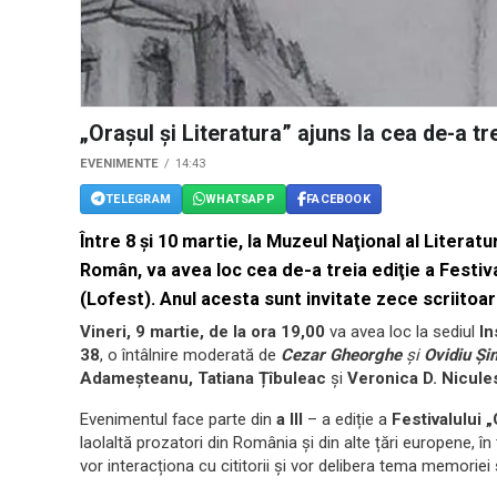
„Orașul și Literatura” ajuns la cea de-a tre
EVENIMENTE
14:43
TELEGRAM
WHATSAPP
FACEBOOK
Între 8 şi 10 martie, la Muzeul Naţional al Literatur
Român, va avea loc cea de-a treia ediţie a Festival
(Lofest). Anul acesta sunt invitate zece scriitoar
Vineri, 9 martie, de la ora 19,00
va avea loc la sediul
In
38
, o întâlnire moderată de
Cezar Gheorghe
şi
Ovidiu Şi
Adameșteanu, Tatiana Țîbuleac
şi
Veronica D. Nicule
Evenimentul face parte din
a III
– a ediție a
Festivalului 
laolaltă prozatori din România și din alte țări europene, în t
vor interacționa cu cititorii și vor delibera tema memoriei 