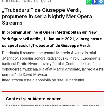
CULTURĂ
14:38 / 11/01/2021
WHATSAPP
FACEBO
TEL
„Trubadurul” de Giuseppe Verdi,
propunere în seria Nightly Met Opera
Streams
În programul online al Operei Metropolitan din New
York figurează astăzi, 11 ianuarie 2021, o înregistrare
cu spectacolul „Trubadurul” de Giuseppe Verdi.
Distribuția îi reunește pe tenorul Marcelo Álvarez în rolul
„Manrico”, soprana Sondra Radvanovsky în rolul „Leonora” și
baritonul Dmitri Hvorostovsky în rolul „Contele de Luna”. La
conducerea muzicală s-a aflat Marco Armiliato, iar regia este
semnată de David McVicar.
Înregistrarea este disponibilă pe site-ul instituției.
Context și subiecte conexe