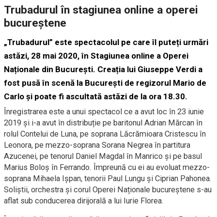
Trubadurul în stagiunea online a operei
bucureștene
„Trubadurul” este spectacolul pe care îl puteți urmări
astăzi, 28 mai 2020, în Stagiunea online a Operei
Naționale din București. Creația lui Giuseppe Verdi a
fost pusă în scenă la București de regizorul Mario de
Carlo și poate fi ascultată astăzi de la ora 18.30.
Înregistrarea este a unui spectacol ce a avut loc în 23 iunie
2019 și i-a avut în distribuție pe baritonul Adrian Mărcan în
rolul Contelui de Luna, pe soprana Lăcrămioara Cristescu în
Leonora, pe mezzo-soprana Sorana Negrea în partitura
Azucenei, pe tenorul Daniel Magdal în Manrico și pe basul
Marius Boloș în Ferrando. Împreună cu ei au evoluat mezzo-
soprana Mihaela Ișpan, tenorii Paul Lungu și Ciprian Pahonea.
Soliștii, orchestra și corul Operei Naționale bucureștene s-au
aflat sub conducerea dirijorală a lui Iurie Florea.