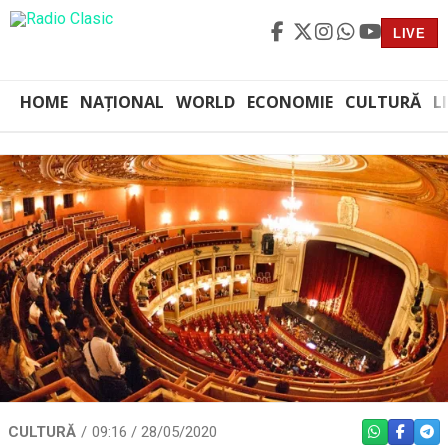
LIVE
HOME
NAȚIONAL
WORLD
ECONOMIE
CULTURĂ
L
CULTURĂ
09:16 / 28/05/2020
WHATSAPP
FACEBO
TEL