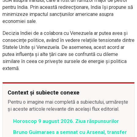
SUA asupra Iranului, care a fost un furnizor major de petrol
pentru India. Prin această redirecționare, India își propune să
minimizeze impactul sancțiunilor americane asupra
economiei sale.
Decizia Indiei de a colabora cu Venezuela ar putea avea și
consecințe politice, având în vedere relațiile tensionate dintre
Statele Unite și Venezuela. De asemenea, acest acord ar
putea influența și alte țări care se confruntă cu dileme
similare în ceea ce privește sursele de energie și politica
externă.
Context și subiecte conexe
Pentru o imagine mai completă a subiectului, urmărește
și aceste articole relevante din același flux editorial.
Horoscop 9 august 2026. Ziua răspunsurilor
Bruno Guimaraes a semnat cu Arsenal, transfer