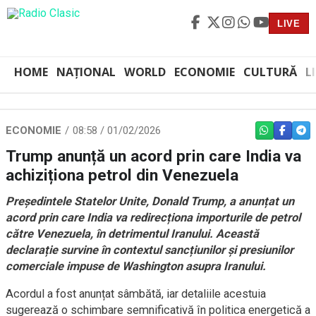
LIVE
HOME
NAȚIONAL
WORLD
ECONOMIE
CULTURĂ
L
ECONOMIE
08:58 / 01/02/2026
WHATSAPP
FACEBO
TEL
Trump anunță un acord prin care India va
achiziționa petrol din Venezuela
Președintele Statelor Unite, Donald Trump, a anunțat un
acord prin care India va redirecționa importurile de petrol
către Venezuela, în detrimentul Iranului. Această
declarație survine în contextul sancțiunilor și presiunilor
comerciale impuse de Washington asupra Iranului.
Acordul a fost anunțat sâmbătă, iar detaliile acestuia
sugerează o schimbare semnificativă în politica energetică a