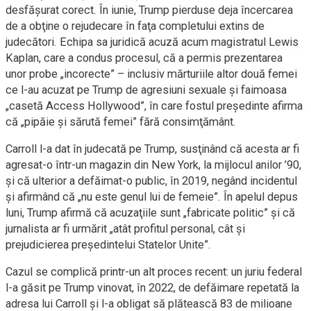
desfăşurat corect. În iunie, Trump pierduse deja încercarea
de a obţine o rejudecare în faţa completului extins de
judecători. Echipa sa juridică acuză acum magistratul Lewis
Kaplan, care a condus procesul, că a permis prezentarea
unor probe „incorecte” – inclusiv mărturiile altor două femei
ce l-au acuzat pe Trump de agresiuni sexuale şi faimoasa
„casetă Access Hollywood”, în care fostul preşedinte afirma
că „pipăie şi sărută femei” fără consimţământ.
Carroll l-a dat în judecată pe Trump, susţinând că acesta ar fi
agresat-o într-un magazin din New York, la mijlocul anilor ’90,
şi că ulterior a defăimat-o public, în 2019, negând incidentul
şi afirmând că „nu este genul lui de femeie”. În apelul depus
luni, Trump afirmă că acuzaţiile sunt „fabricate politic” şi că
jurnalista ar fi urmărit „atât profitul personal, cât şi
prejudicierea preşedintelui Statelor Unite”.
Cazul se complică printr-un alt proces recent: un juriu federal
l-a găsit pe Trump vinovat, în 2022, de defăimare repetată la
adresa lui Carroll şi l-a obligat să plătească 83 de milioane