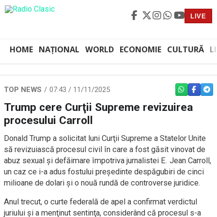
LIVE
HOME
NAȚIONAL
WORLD
ECONOMIE
CULTURĂ
L
TOP NEWS
07:43 / 11/11/2025
WHATSAPP
FACEBO
TEL
Trump cere Curţii Supreme revizuirea
procesului Carroll
Donald Trump a solicitat luni Curţii Supreme a Statelor Unite
să revizuiască procesul civil în care a fost găsit vinovat de
abuz sexual şi defăimare împotriva jurnalistei E. Jean Carroll,
un caz ce i-a adus fostului preşedinte despăgubiri de cinci
milioane de dolari şi o nouă rundă de controverse juridice.
Anul trecut, o curte federală de apel a confirmat verdictul
juriului şi a menţinut sentinţa, considerând că procesul s-a