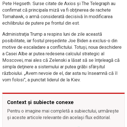
Pete Hegseth. Surse citate de Axios şi The Telegraph au
confirmat că principala miză va fi obţinerea de rachete
Tomahawk, o armă considerată decisivă în modificarea
echilibrului de putere pe frontul din est.
Administraţia Trump a respins luni de zile această
posibilitate, iar fostul preşedinte Joe Biden a exclus-o din
motive de escaladare a conflictului. Totuşi, noua deschidere
a Casei Albe ar putea redesena calculul strategic al
Moscovei, mai ales că Zelenski a lăsat să se înţeleagă că
simpla deţinere a sistemului ar putea grăbi sfârşitul
războiului. „Avem nevoie de el, dar asta nu înseamnă că îl
vom folosi”, a punctat liderul de la Kiev.
Context și subiecte conexe
Pentru o imagine mai completă a subiectului, urmărește
și aceste articole relevante din același flux editorial.