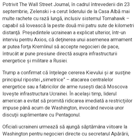
Potrivit The Wall Street Journal, în cadrul întrevederii din 23
septembrie, Zelenski i-a cerut liderului de la Casa Albă mai
multe rachete cu rază lungă, inclusiv sistemul Tomahawk –
capabil să lovească la peste două mii patru sute de kilometri
distanţă. Preşedintele ucrainean a explicat ulterior, într-un
interviu pentru Axios, că deţinerea unui asemenea armament
ar putea forţa Kremlinul să accepte negocieri de pace,
întrucât ar pune presiune directă asupra infrastructurii
energetice şi militare a Rusiei.
Trump a confirmat că înţelege cererea Kievului şi ar susţine
principiul ripostei „simetrice” – atacarea centralelor
energetice sau a fabricilor de arme ruseşti dacă Moscova
loveşte infrastructura Ucrainei. În acelaşi timp, liderul
american a evitat să promită ridicarea imediată a restricţiilor
impuse până acum de Washington, invocând nevoia unor
discuţii suplimentare cu Pentagonul.
Oficiali ucraineni urmează să ajungă săptămâna viitoare la
Washington pentru negocieri directe cu secretarul Apărării,