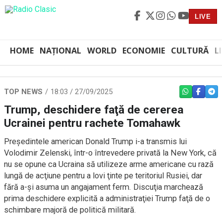
LIVE
HOME
NAȚIONAL
WORLD
ECONOMIE
CULTURĂ
L
TOP NEWS
18:03 / 27/09/2025
WHATSAPP
FACEBO
TEL
Trump, deschidere faţă de cererea
Ucrainei pentru rachete Tomahawk
Preşedintele american Donald Trump i-a transmis lui
Volodimir Zelenski, într-o întrevedere privată la New York, că
nu se opune ca Ucraina să utilizeze arme americane cu rază
lungă de acţiune pentru a lovi ţinte pe teritoriul Rusiei, dar
fără a-şi asuma un angajament ferm. Discuţia marchează
prima deschidere explicită a administraţiei Trump faţă de o
schimbare majoră de politică militară.