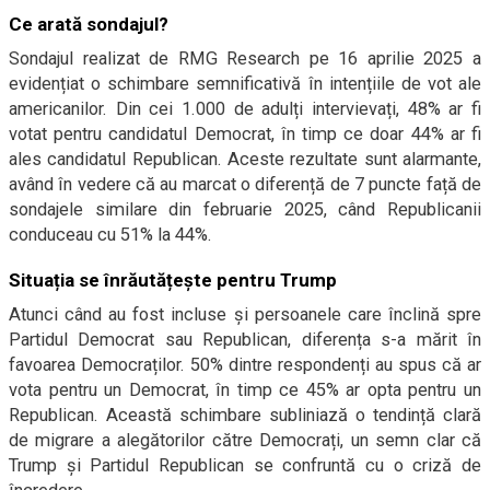
Ce arată sondajul?
Sondajul realizat de RMG Research pe 16 aprilie 2025 a
evidențiat o schimbare semnificativă în intențiile de vot ale
americanilor. Din cei 1.000 de adulți intervievați, 48% ar fi
votat pentru candidatul Democrat, în timp ce doar 44% ar fi
ales candidatul Republican. Aceste rezultate sunt alarmante,
având în vedere că au marcat o diferență de 7 puncte față de
sondajele similare din februarie 2025, când Republicanii
conduceau cu 51% la 44%.
Situația se înrăutățește pentru Trump
Atunci când au fost incluse și persoanele care înclină spre
Partidul Democrat sau Republican, diferența s-a mărit în
favoarea Democraților. 50% dintre respondenți au spus că ar
vota pentru un Democrat, în timp ce 45% ar opta pentru un
Republican. Această schimbare subliniază o tendință clară
de migrare a alegătorilor către Democrați, un semn clar că
Trump și Partidul Republican se confruntă cu o criză de