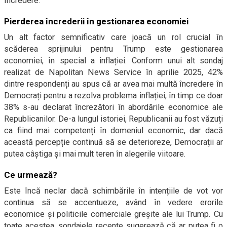
încredere.
Pierderea încrederii în gestionarea economiei
Un alt factor semnificativ care joacă un rol crucial în
scăderea sprijinului pentru Trump este gestionarea
economiei, în special a inflației. Conform unui alt sondaj
realizat de Napolitan News Service în aprilie 2025, 42%
dintre respondenți au spus că ar avea mai multă încredere în
Democrați pentru a rezolva problema inflației, în timp ce doar
38% s-au declarat încrezători în abordările economice ale
Republicanilor. De-a lungul istoriei, Republicanii au fost văzuți
ca fiind mai competenți în domeniul economic, dar dacă
această percepție continuă să se deterioreze, Democrații ar
putea câștiga și mai mult teren în alegerile viitoare.
Ce urmează?
Este încă neclar dacă schimbările în intențiile de vot vor
continua să se accentueze, având în vedere erorile
economice și politicile comerciale greșite ale lui Trump. Cu
toate acestea, sondajele recente sugerează că ar putea fi o