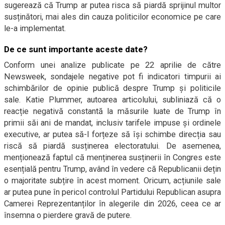
sugerează că Trump ar putea risca să piardă sprijinul multor
susținători, mai ales din cauza politicilor economice pe care
le-a implementat.
De ce sunt importante aceste date?
Conform unei analize publicate pe 22 aprilie de către
Newsweek, sondajele negative pot fi indicatori timpurii ai
schimbărilor de opinie publică despre Trump și politicile
sale. Katie Plummer, autoarea articolului, subliniază că o
reacție negativă constantă la măsurile luate de Trump în
primii săi ani de mandat, inclusiv tarifele impuse și ordinele
executive, ar putea să-l forțeze să își schimbe direcția sau
riscă să piardă susținerea electoratului. De asemenea,
menționează faptul că menținerea susținerii în Congres este
esențială pentru Trump, având în vedere că Republicanii dețin
o majoritate subțire în acest moment. Oricum, acțiunile sale
ar putea pune în pericol controlul Partidului Republican asupra
Camerei Reprezentanților în alegerile din 2026, ceea ce ar
însemna o pierdere gravă de putere.