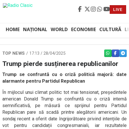
LIVE
HOME
NAȚIONAL
WORLD
ECONOMIE
CULTURĂ
L
TOP NEWS
17:13 / 28/04/2025
WHATSAPP
FACEBO
TEL
Trump pierde susținerea republicanilor
Trump se confruntă cu o criză politică majoră: date
alarmante pentru Partidul Republican
În mijlocul unui climat politic tot mai tensionat, președintele
american Donald Trump se confruntă cu o criză internă
semnificativă, pe măsură ce sprijinul pentru Partidul
Republican pare să scadă printre alegătorii americani. Un
sondaj recent a oferit date îngrijorătoare privind intențiile de
vot pentru candidații congresmaniali, iar rezultatele