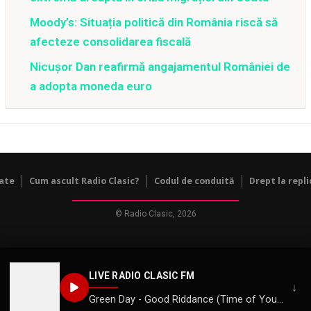
Moody’s: Situația politică din România riscă să
afecteze consolidarea fiscală
Nicușor Dan reafirmă angajamentul României de
a adopta moneda euro
tate
Cum ascult Radio Clasic?
Codul de conduită
Drept la repli
© Radio Clasic, 2026
LIVE RADIO CLASIC FM
↓
Green Day - Good Riddance (Time of Your Life)