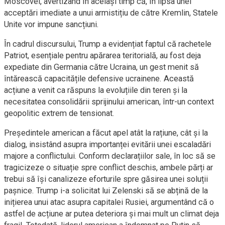
Moscovei, avertizând în același timp că, în lipsa unei
acceptări imediate a unui armistițiu de către Kremlin, Statele
Unite vor impune sancțiuni.
În cadrul discursului, Trump a evidențiat faptul că rachetele
Patriot, esențiale pentru apărarea teritorială, au fost deja
expediate din Germania către Ucraina, un gest menit să
întărească capacitățile defensive ucrainene. Această
acțiune a venit ca răspuns la evoluțiile din teren și la
necesitatea consolidării sprijinului american, într-un context
geopolitic extrem de tensionat.
Președintele american a făcut apel atât la rațiune, cât și la
dialog, insistând asupra importanței evitării unei escaladări
majore a conflictului. Conform declarațiilor sale, în loc să se
tragicizeze o situație spre conflict deschis, ambele părți ar
trebui să își canalizeze eforturile spre găsirea unei soluții
pașnice. Trump i-a solicitat lui Zelenski să se abțină de la
inițierea unui atac asupra capitalei Rusiei, argumentând că o
astfel de acțiune ar putea deteriora și mai mult un climat deja