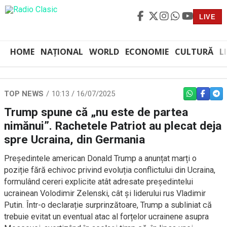
LIVE
HOME
NAȚIONAL
WORLD
ECONOMIE
CULTURĂ
L
TOP NEWS
10:13 / 16/07/2025
WHATSAPP
FACEBO
TEL
Trump spune că „nu este de partea
nimănui”. Rachetele Patriot au plecat deja
spre Ucraina, din Germania
Președintele american Donald Trump a anunțat marți o
poziție fără echivoc privind evoluția conflictului din Ucraina,
formulând cereri explicite atât adresate președintelui
ucrainean Volodimir Zelenski, cât și liderului rus Vladimir
Putin. Într-o declarație surprinzătoare, Trump a subliniat că
trebuie evitat un eventual atac al forțelor ucrainene asupra