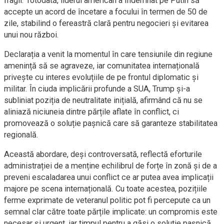
fragil. Totodată, liderul american a îndemnat pe Putin să
accepte un acord de încetare a focului în termen de 50 de
zile, stabilind o fereastră clară pentru negocieri și evitarea
unui nou război.
Declarația a venit la momentul în care tensiunile din regiune
amenință să se agraveze, iar comunitatea internațională
privește cu interes evoluțiile de pe frontul diplomatic și
militar. În ciuda implicării profunde a SUA, Trump și-a
subliniat poziția de neutralitate inițială, afirmând că nu se
aliniază niciuneia dintre părțile aflate în conflict, ci
promovează o soluție pașnică care să garanteze stabilitatea
regională.
Această abordare, deși controversată, reflectă eforturile
administrației de a menține echilibrul de forțe în zonă și de a
preveni escaladarea unui conflict ce ar putea avea implicații
majore pe scena internațională. Cu toate acestea, pozițiile
ferme exprimate de veteranul politic pot fi percepute ca un
semnal clar către toate părțile implicate: un compromis este
necesar și urgent, iar timpul pentru a găsi o soluție pașnică