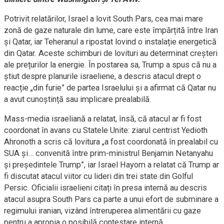
Potrivit relatărilor, Israel a lovit South Pars, cea mai mare
zonă de gaze naturale din lume, care este împărțită între Iran
și Qatar, iar Teheranul a ripostat lovind o instalație energetică
din Qatar. Aceste schimburi de lovituri au determinat creșteri
ale prețurilor la energie. În postarea sa, Trump a spus că nu a
știut despre planurile israeliene, a descris atacul drept o
reacție „din furie” de partea Israelului și a afirmat că Qatar nu
a avut cunoștință sau implicare prealabilă.
Mass-media israeliană a relatat, însă, că atacul ar fi fost
coordonat în avans cu Statele Unite: ziarul centrist Yedioth
Ahronoth a scris că lovitura „a fost coordonată în prealabil cu
SUA și… convenită între prim-ministrul Benjamin Netanyahu
și președintele Trump”, iar Israel Hayom a relatat că Trump ar
fi discutat atacul viitor cu lideri din trei state din Golful
Persic. Oficialii israelieni citați în presa internă au descris
atacul asupra South Pars ca parte a unui efort de subminare a
regimului iranian, vizând întreruperea alimentării cu gaze
pentru a apropia o posibilă contestare internă.