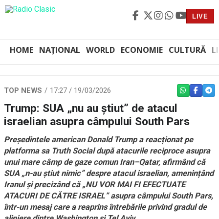
LIVE
HOME
NAȚIONAL
WORLD
ECONOMIE
CULTURĂ
L
TOP NEWS
17:27 / 19/03/2026
WHATSAPP
FACEBO
TEL
Trump: SUA „nu au știut” de atacul
israelian asupra câmpului South Pars
Președintele american Donald Trump a reacționat pe
platforma sa Truth Social după atacurile reciproce asupra
unui mare câmp de gaze comun Iran–Qatar, afirmând că
SUA „n-au știut nimic” despre atacul israelian, amenințând
Iranul și precizând că „NU VOR MAI FI EFECTUATE
ATACURI DE CĂTRE ISRAEL” asupra câmpului South Pars,
într-un mesaj care a reaprins întrebările privind gradul de
aliniere dintre Washington și Tel Aviv.