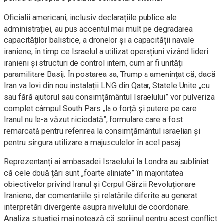
Oficialii americani, inclusiv declarațiile publice ale
administrației, au pus accentul mai mult pe degradarea
capacităților balistice, a dronelor și a capacității navale
iraniene, în timp ce Israelul a utilizat operațiuni vizând lideri
iranieni și structuri de control intern, cum ar fi unități
paramilitare Basij. În postarea sa, Trump a amenințat că, dacă
Iran va lovi din nou instalații LNG din Qatar, Statele Unite „cu
sau fără ajutorul sau consimțământul Israelului” vor pulveriza
complet câmpul South Pars „la o forță și putere pe care
Iranul nu le-a văzut niciodată”, formulare care a fost
remarcată pentru referirea la consimțământul israelian și
pentru singura utilizare a majusculelor în acel pasaj.
Reprezentanți ai ambasadei Israelului la Londra au subliniat
că cele două țări sunt „foarte aliniate” în majoritatea
obiectivelor privind Iranul și Corpul Gărzii Revoluționare
Iraniene, dar comentariile și relatările diferite au generat
interpretări divergente asupra nivelului de coordonare.
Analiza situației mai notează că sprijinul pentru acest conflict