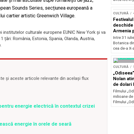
iate şi mai ascultate trupe românești de jazz,
Concursu
ropean Sounds Series, secțiunea europeană a
CULTURĂ
ui cartier artistic Greenwich Village.
Festivalu
deschide 
Armenia pr
 institutelor culturale europene EUNIC New York și va
patrimoniu
Intre 31 iul
 11 țări: România, Estonia, Spania, Olanda, Austria,
august, l
Botanica di
.
Bucuresti
cea de-a X-a
CULTURĂ
„Odiseea”
 și aceste articole relevante din același flux
Nolan ati
de dolari 
Filmului „Od
milioane de 
Filmului „Od
entru energie electrică în contextul crizei
ească energie în orele de seară