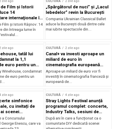
2 zile ago
CULTURĂ
2 zile ago
 de Film şi Istorii
„Spărgătorul de nuci” și „Lacul
duce 14
lebedelor” revin la București
re internaţionale în
Compania Ukrainian Classical Ballet
aduce la București două dintre cele
e Film şi Istorii Râşnov: 14
mai iubite spectacole din...
 din întreaga lume în
estivalul...
2 zile ago
CULTURĂ
2 zile ago
ehouse, tatăl lui
Canal+ va investi aproape un
amnat la 1,1
miliard de euro în
de euro pentru un
cinematografia europeană
rdut
până în 2032
my Winehouse, condamnat
Aproape un miliard de euro vor fi
ane de euro pentru un
investiți în cinematografia franceză și
d...
europeană de...
4 zile ago
CULTURĂ
4 zile ago
certe simfonice
Stray Lights Festival anunță
le, cu invitați de
programul complet: concerte,
 ai scenei
Industry Talks, sesiuni de
onale și ansambluri
audiție și noi opțiuni de
e a Concursului
După ani în care a funcționat ca o
le românești de
participare pentru public
l George Enescu, care va
comunitate DIY dedicată scenei
, în programul
perioada 23...
alternative românești,...