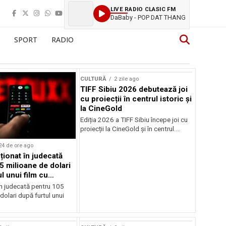
LIVE RADIO CLASIC FM
DaBaby - POP DAT THANG
SPORT
RADIO
CULTURĂ
2 zile ago
TIFF Sibiu 2026 debutează joi
cu proiecții în centrul istoric și
la CineGold
Ediția 2026 a TIFF Sibiu începe joi cu
proiecții la CineGold și în centrul...
24 de ore ago
cționat în judecată
5 milioane de dolari
l unui film cu
Cage
în judecată pentru 105
dolari după furtul unui