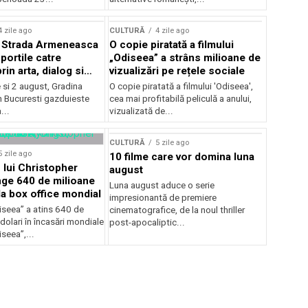
lui Enescu 2026
4 zile ago
CULTURĂ
4 zile ago
l Strada Armeneasca
O copie piratată a filmului
portile catre
„Odiseea” a strâns milioane de
in arta, dialog si
vizualizări pe rețele sociale
, intre 31 iulie si 2
ie si 2 august, Gradina
O copie piratată a filmului 'Odiseea',
a Gradina Botanica din
n Bucuresti gazduieste
cea mai profitabilă peliculă a anului,
...
vizualizată de...
CULTURĂ
5 zile ago
5 zile ago
10 filme care vor domina luna
 lui Christopher
august
nge 640 de milioane
Luna august aduce o serie
la box office mondial
impresionantă de premiere
iseea” a atins 640 de
cinematografice, de la noul thriller
dolari în încasări mondiale
post-apocaliptic...
iseea”,...