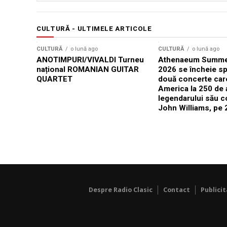
CULTURĂ - ULTIMELE ARTICOLE
CULTURĂ
o lună ago
CULTURĂ
o lună ago
ANOTIMPURI/VIVALDI Turneu
Athenaeum Summer
național ROMANIAN GUITAR
2026 se încheie sp
QUARTET
două concerte car
America la 250 de 
legendarului său 
John Williams, pe 2
Despre Radio Clasic
Contact
Publici