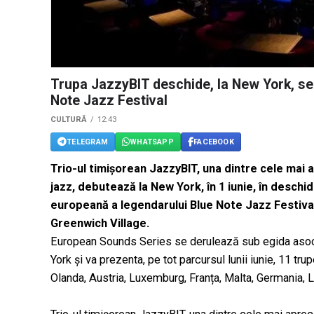
Trupa JazzyBIT deschide, la New York, se
Note Jazz Festival
CULTURĂ
12:43
TELEGRAM
WHATSAPP
FACEBOOK
Trio-ul timișorean JazzyBIT, una dintre cele mai 
jazz, debutează la New York, în 1 iunie, în desc
europeană a legendarului Blue Note Jazz Festival, 
Greenwich Village.
European Sounds Series se derulează sub egida asoci
York și va prezenta, pe tot parcursul lunii iunie, 11 tru
Olanda, Austria, Luxemburg, Franța, Malta, Germania, Li