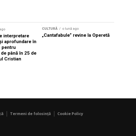
CULTURĂ
o lună ago
 ago
CULTURĂ
„Cantafabule” revine la Operetă
 interpretare
Athenaeu
și aprofundare în
2026 Laur
i pentru
Grammy, C
i de până în 25 de
reuni sub
ul Cristian
Română de
Janoska î
pe 20 iuni
că
Termeni de folosință
Cookie Policy