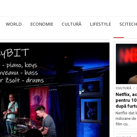
WORLD
ECONOMIE
CULTURĂ
LIFESTYLE
SCITECH
CULTURĂ
Netflix, a
pentru 10
după furtu
Nicolas 
Netflix dat 
milioane de 
film cu...