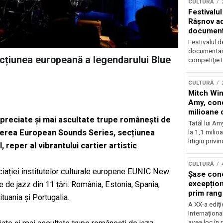
CULTURĂ
Festivalul
Râşnov a
documenta
premieră
Festivalul d
documentare
cțiunea europeană a legendarului Blue
competiţie F
CULTURĂ
Mitch Win
Amy, cond
milioane 
apreciate şi mai ascultate trupe românești de
litigiu pie
Tatăl lui A
hiderea European Sounds Series, secțiunea
la 1,1 milio
litigiu privin
reper al vibrantului cartier artistic
CULTURĂ
ației institutelor culturale europene EUNIC New
Șase con
excepționa
pe de jazz din 11 țări: România, Estonia, Spania,
prim rang
tuania și Portugalia.
internați
A XX-a ediți
orchestra
Internaționa
prestigiu
avea loc în 