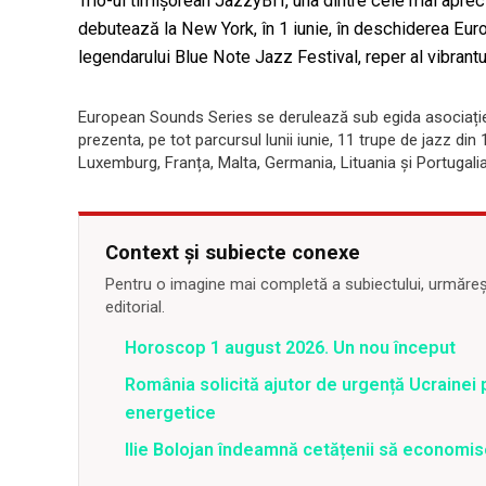
Trio-ul timișorean JazzyBIT, una dintre cele mai aprec
debutează la New York, în 1 iunie, în deschiderea Eu
legendarului Blue Note Jazz Festival, reper al vibrantul
European Sounds Series se derulează sub egida asociației
prezenta, pe tot parcursul lunii iunie, 11 trupe de jazz din
Luxemburg, Franța, Malta, Germania, Lituania și Portugalia
Context și subiecte conexe
Pentru o imagine mai completă a subiectului, urmărește
editorial.
Horoscop 1 august 2026. Un nou început
România solicită ajutor de urgență Ucrainei p
energetice
Ilie Bolojan îndeamnă cetățenii să economis