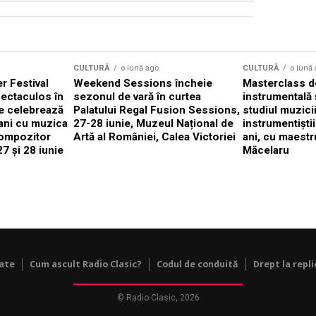
CULTURĂ
o lună ago
CULTURĂ
o lună
 Festival
Weekend Sessions încheie
Masterclass de
ectaculos în
sezonul de vară în curtea
instrumentală 
e celebrează
Palatului Regal Fusion Sessions,
studiul muzici
ani cu muzica
27-28 iunie, Muzeul Național de
instrumentiști
compozitor
Artă al României, Calea Victoriei
ani, cu maestr
7 și 28 iunie
Măcelaru
tate
Cum ascult Radio Clasic?
Codul de conduită
Drept la repli
© Radio Clasic, 2026