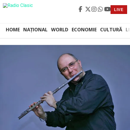
LIVE
HOME
NAȚIONAL
WORLD
ECONOMIE
CULTURĂ
L