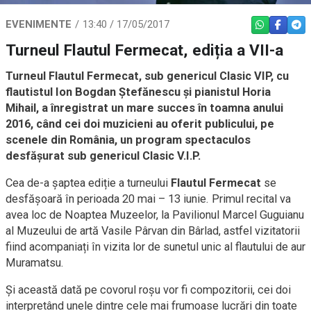
EVENIMENTE
13:40 / 17/05/2017
WHATSAPP
FACEBO
TEL
Turneul Flautul Fermecat, ediția a VII-a
Turneul Flautul Fermecat, sub genericul Clasic VIP, cu
flautistul Ion Bogdan Ştefănescu şi pianistul Horia
Mihail, a înregistrat un mare succes în toamna anului
2016, când cei doi muzicieni au oferit publicului, pe
scenele din România, un program spectaculos
desfăşurat sub genericul Clasic V.I.P.
Cea de-a șaptea ediție a turneului
Flautul Fermecat
se
desfășoară în perioada 20 mai – 13 iunie. Primul recital va
avea loc de Noaptea Muzeelor, la Pavilionul Marcel Guguianu
al Muzeului de artă Vasile Pârvan din Bârlad, astfel vizitatorii
fiind acompaniați în vizita lor de sunetul unic al flautului de aur
Muramatsu.
Și această dată pe covorul roşu vor fi compozitorii, cei doi
interpretând unele dintre cele mai frumoase lucrări din toate