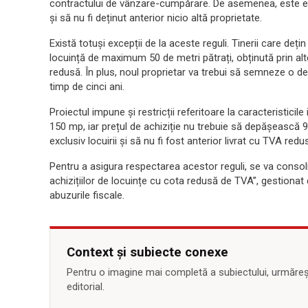
contractului de vânzare-cumpărare. De asemenea, este ese
și să nu fi deținut anterior nicio altă proprietate.
Există totuși excepții de la aceste reguli. Tinerii care de
locuință de maximum 50 de metri pătrați, obținută prin al
redusă. În plus, noul proprietar va trebui să semneze o d
timp de cinci ani.
Proiectul impune și restricții referitoare la caracteristicil
150 mp, iar prețul de achiziție nu trebuie să depășească 94
exclusiv locuirii și să nu fi fost anterior livrat cu TVA redu
Pentru a asigura respectarea acestor reguli, se va consoli
achizițiilor de locuințe cu cota redusă de TVA”, gestionat
abuzurile fiscale.
Context și subiecte conexe
Pentru o imagine mai completă a subiectului, urmărește
editorial.