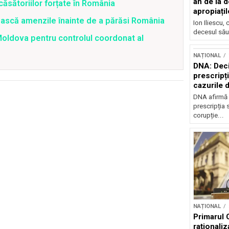
an de la d
ăsătoriilor forțate în România
apropiațil
lătească amenzile înainte de a părăsi România
Ion Iliescu,
decesul său
oldova pentru controlul coordonat al
NAȚIONAL
DNA: Deci
prescripți
cazurile 
DNA afirmă 
prescripția s
corupție...
NAȚIONAL
Primarul 
raționaliz