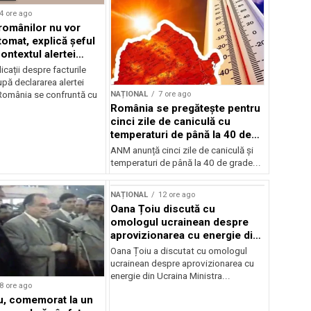
4 ore ago
 românilor nu vor
tomat, explică șeful
ontextul alertei
e
icații despre facturile
pă declararea alertei
NAȚIONAL
7 ore ago
România se confruntă cu
România se pregătește pentru
cinci zile de caniculă cu
temperaturi de până la 40 de
grade
ANM anunță cinci zile de caniculă și
temperaturi de până la 40 de grade...
NAȚIONAL
12 ore ago
Oana Țoiu discută cu
omologul ucrainean despre
aprovizionarea cu energie din
Ucraina
Oana Țoiu a discutat cu omologul
ucrainean despre aprovizionarea cu
energie din Ucraina Ministra...
8 ore ago
cu, comemorat la un