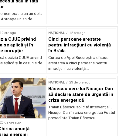
ecesul său în fața
or
 comemorat la un an de la
 Aproape un an de...
12 ore ago
NAȚIONAL
12 ore ago
zia CJUE privind
Cinci persoane arestate
a se aplică și în
pentru infracţiuni cu violenţă
de corupție
în Brăila
că decizia CJUE privind
Curtea de Apel Bucureşti a dispus
e aplică și în cazurile de
arestarea a cinci persoane pentru
infracţiuni cu violenţă...
NAȚIONAL
23 de ore ago
Băsescu cere lui Nicușor Dan
să declare stare de urgență în
criza energetică
Traian Băsescu solicită intervenția lui
Nicușor Dan în criza energetică Fostul
președinte Traian Băsescu...
23 de ore ago
Chirica anunță
area energiei