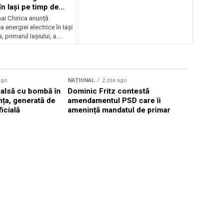
în Iași pe timp de
ai Chirica anunță
a energiei electrice în Iași
, primarul Iașiului, a...
Sursă foto: Shutte
ago
NAȚIONAL
2 zile ago
NAȚIONAL
falsă cu bombă în
Dominic Fritz contestă
Valul de c
ța, generată de
amendamentul PSD care îi
România, 
ficială
amenință mandatul de primar
40°C în p