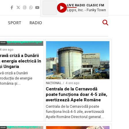
LIVE RADIO CLASIC FM
Lipps, Inc. - Funky Town
SPORT
RADIO
rstock
4 ore ago
ravă criză a Dunării
 energia electrică în
i Ungaria
ă criză a Dunării
roducția de energie
NAȚIONAL
4 ore ago
 România și...
Centrala de la Cernavodă
poate funcționa doar 4-5 zile,
avertizează Apele Române
Centrala de la Cernavodă poate
funcționa încă 4-5 zile, avertizează
Apele Române Directorul general...
rstock