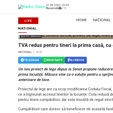
07.08.2026 | 05:45
Bucuresti
--°C
HOME
NAȚIONAL
NAȚIONAL
Sursă foto: Shutterstock
TVA redus pentru tineri la prima casă, cu 
NAȚIONAL
16:47
TELEGRAM
WHATSAPP
FACEBOOK
Un nou proiect de lege depus la Senat propune reducerea
prima locuință. Măsura vine ca o soluție pentru a sprijini
anterioare de taxe.
Proiectul de lege are ca scop modificarea Codului Fiscal,
ce a îngreunat accesul tinerilor la locuințe. Cota redusă d
pentru tinerii cumpărători, dar este însoțită de reguli stric
Cumpărătorii care doresc să beneficieze de această facilit