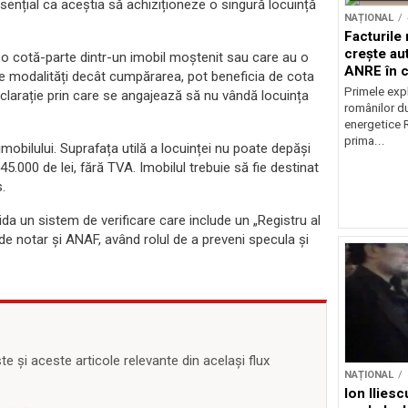
nțial ca aceștia să achiziționeze o singură locuință
NAȚIONAL
Facturile
crește au
țin o cotă-parte dintr-un imobil moștenit sau care au o
ANRE în c
te modalități decât cumpărarea, pot beneficia de cota
energetic
Primele expl
eclarație prin care se angajează să nu vândă locuința
românilor du
energetice 
prima...
e imobilului. Suprafața utilă a locuinței nu poate depăși
5.000 de lei, fără TVA. Imobilul trebuie să fie destinat
s.
da un sistem de verificare care include un „Registru al
 de notar și ANAF, având rolul de a preveni specula și
 și aceste articole relevante din același flux
NAȚIONAL
Ion Ilies