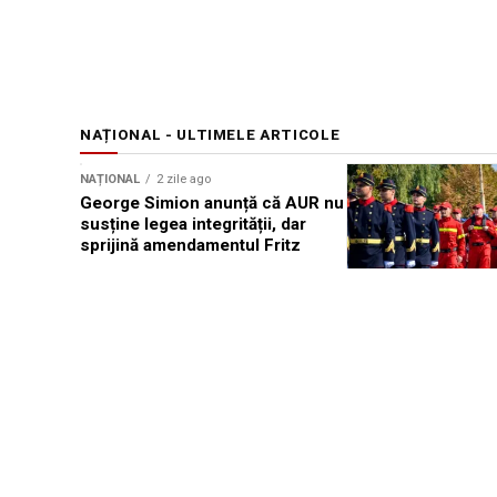
NAȚIONAL - ULTIMELE ARTICOLE
NAȚIONAL
2 zile ago
George Simion anunță că AUR nu
susține legea integrității, dar
sprijină amendamentul Fritz
NAȚIONAL
2 zile ago
Pompierii români p
Grecia pentru a lup
incendiilor de păd