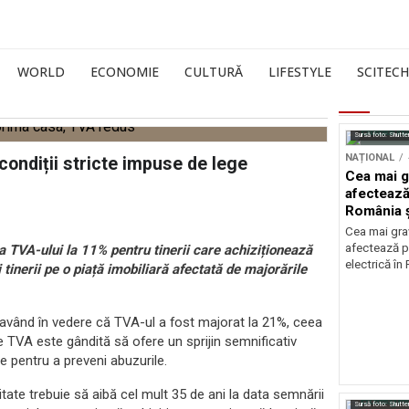
WORLD
ECONOMIE
CULTURĂ
LIFESTYLE
SCITECH
Sursă foto: Shutte
NAȚIONAL
condiții stricte impuse de lege
Cea mai g
afectează
România ș
Cea mai grav
afectează p
 TVA-ului la 11% pentru tinerii care achiziționează
electrică în
 tinerii pe o piață imobiliară afectată de majorările
 având în vedere că TVA-ul a fost majorat la 21%, ceea
e TVA este gândită să ofere un sprijin semnificativ
te pentru a preveni abuzurile.
ate trebuie să aibă cel mult 35 de ani la data semnării
Sursă foto: Shutte