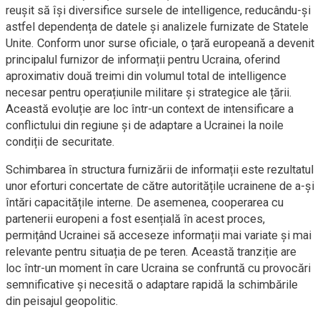
reușit să își diversifice sursele de intelligence, reducându-și
astfel dependența de datele și analizele furnizate de Statele
Unite. Conform unor surse oficiale, o țară europeană a devenit
principalul furnizor de informații pentru Ucraina, oferind
aproximativ două treimi din volumul total de intelligence
necesar pentru operațiunile militare și strategice ale țării.
Această evoluție are loc într-un context de intensificare a
conflictului din regiune și de adaptare a Ucrainei la noile
condiții de securitate.
Schimbarea în structura furnizării de informații este rezultatul
unor eforturi concertate de către autoritățile ucrainene de a-și
întări capacitățile interne. De asemenea, cooperarea cu
partenerii europeni a fost esențială în acest proces,
permițând Ucrainei să acceseze informații mai variate și mai
relevante pentru situația de pe teren. Această tranziție are
loc într-un moment în care Ucraina se confruntă cu provocări
semnificative și necesită o adaptare rapidă la schimbările
din peisajul geopolitic.