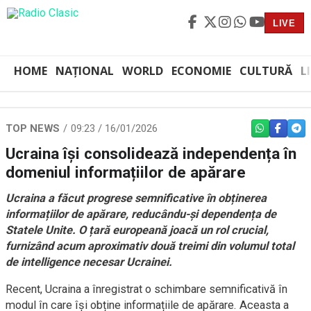
LIVE
HOME
NAȚIONAL
WORLD
ECONOMIE
CULTURĂ
L
TOP NEWS
09:23 / 16/01/2026
WHATSAPP
FACEBO
TEL
Ucraina își consolidează independența în
domeniul informațiilor de apărare
Ucraina a făcut progrese semnificative în obținerea
informațiilor de apărare, reducându-și dependența de
Statele Unite. O țară europeană joacă un rol crucial,
furnizând acum aproximativ două treimi din volumul total
de intelligence necesar Ucrainei.
Recent, Ucraina a înregistrat o schimbare semnificativă în
modul în care își obține informațiile de apărare. Aceasta a