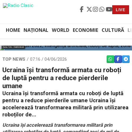
LIVE
HOME
NAȚIONAL
WORLD
ECONOMIE
CULTURĂ
L
Sursă foto: Shutterstock
TOP NEWS
07:16 / 04/06/2026
WHATSAPP
FACEBO
TEL
Ucraina își transformă armata cu roboți
de luptă pentru a reduce pierderile
umane
Ucraina își transformă armata cu roboți de luptă
pentru a reduce pierderile umane Ucraina își
accelerează transformarea militară prin utilizarea
roboților de...
Ucraina își accelerează transformarea militară prin
utilizarea roboților de luptă, comandând zeci de mii de