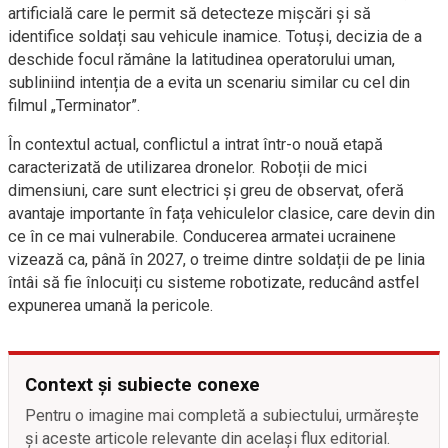
artificială care le permit să detecteze mișcări și să
identifice soldați sau vehicule inamice. Totuși, decizia de a
deschide focul rămâne la latitudinea operatorului uman,
subliniind intenția de a evita un scenariu similar cu cel din
filmul „Terminator”.
În contextul actual, conflictul a intrat într-o nouă etapă
caracterizată de utilizarea dronelor. Roboții de mici
dimensiuni, care sunt electrici și greu de observat, oferă
avantaje importante în fața vehiculelor clasice, care devin din
ce în ce mai vulnerabile. Conducerea armatei ucrainene
vizează ca, până în 2027, o treime dintre soldații de pe linia
întâi să fie înlocuiți cu sisteme robotizate, reducând astfel
expunerea umană la pericole.
Context și subiecte conexe
Pentru o imagine mai completă a subiectului, urmărește
și aceste articole relevante din același flux editorial.