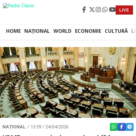
LIVE
HOME
NAȚIONAL
WORLD
ECONOMIE
CULTURĂ
L
NAȚIONAL
13:59 / 24/04/2026
WHATSAPP
FACEBO
TEL