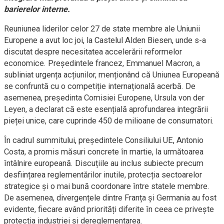
barierelor interne.
Reuniunea liderilor celor 27 de state membre ale Uniunii
Europene a avut loc joi, la Castelul Alden Biesen, unde s-a
discutat despre necesitatea accelerării reformelor
economice. Președintele francez, Emmanuel Macron, a
subliniat urgența acțiunilor, menționând că Uniunea Europeană
se confruntă cu o competiție internațională acerbă. De
asemenea, președinta Comisiei Europene, Ursula von der
Leyen, a declarat că este esențială aprofundarea integrării
pieței unice, care cuprinde 450 de milioane de consumatori.
În cadrul summitului, președintele Consiliului UE, Antonio
Costa, a promis măsuri concrete în martie, la următoarea
întâlnire europeană. Discuțiile au inclus subiecte precum
desființarea reglementărilor inutile, protecția sectoarelor
strategice și o mai bună coordonare între statele membre.
De asemenea, divergențele dintre Franța și Germania au fost
evidente, fiecare având priorități diferite în ceea ce privește
protecția industriei și dereglementarea.