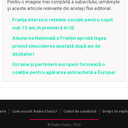
Pentru o imagine mai completă a subiectului, urmărește
și aceste articole relevante din același flux editorial.
Franța interzice rețelele sociale pentru copiii
sub 15 ani, în premieră în UE
Adunarea Națională a Franței aprobă legea
privind sinuciderea asistată după ani de
dezbateri
Ucraina și partenerii europeni formează o
coaliție pentru apărarea antirachetă a Europei
tate
Cum ascult Radio Clasic?
Codul de conduită
Drept la repli
© Radio Clasic, 2026