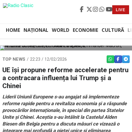
LIVE
HOME
NAȚIONAL
WORLD
ECONOMIE
CULTURĂ
L
TOP NEWS
22:23 / 12/02/2026
WHATSAPP
FACEBO
TEL
UE își propune reforme accelerate pentru
a contracara influența lui Trump și a
Chinei
Liderii Uniunii Europene s-au angajat să implementeze
reforme rapide pentru a revitaliza economia și a răspunde
provocărilor internaționale, în special din partea Statelor
Unite și Chinei. Aceștia s-au întâlnit la Castelul Alden
Biesen din Belgia pentru a discuta măsuri ce vizează o
integrare mai profundă a pieței unice și eliminarea