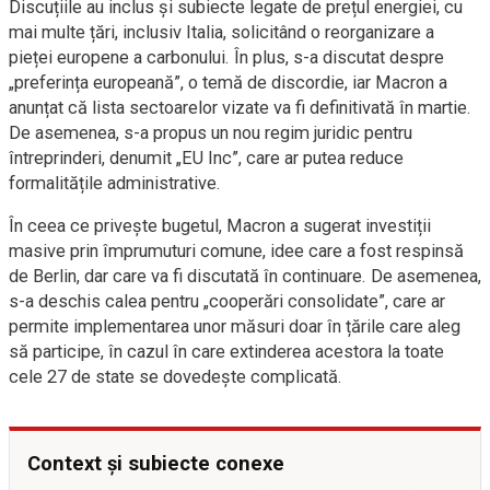
Discuțiile au inclus și subiecte legate de prețul energiei, cu
mai multe țări, inclusiv Italia, solicitând o reorganizare a
pieței europene a carbonului. În plus, s-a discutat despre
„preferința europeană”, o temă de discordie, iar Macron a
anunțat că lista sectoarelor vizate va fi definitivată în martie.
De asemenea, s-a propus un nou regim juridic pentru
întreprinderi, denumit „EU Inc”, care ar putea reduce
formalitățile administrative.
În ceea ce privește bugetul, Macron a sugerat investiții
masive prin împrumuturi comune, idee care a fost respinsă
de Berlin, dar care va fi discutată în continuare. De asemenea,
s-a deschis calea pentru „cooperări consolidate”, care ar
permite implementarea unor măsuri doar în țările care aleg
să participe, în cazul în care extinderea acestora la toate
cele 27 de state se dovedește complicată.
Context și subiecte conexe