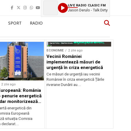
LIVE RADIO CLASIC FM
Jason Derulo - Talk Dirty
SPORT
RADIO
Sursă foto: Shutterstock
ECONOMIE
2 zile ago
Vecinii României
implementează măsuri de
urgență în criza energetică
Ce măsuri de urgență iau vecinii
României în criza energetică Țările
2 zile ago
riverane Dunării au...
Europeană: România
o penurie energetică
 dar monitorizează
ertă energetică din
omisia Europeană
ză situația Comisia
declarat...