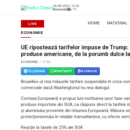
06.08.2026 | 13:42
Bucuresti
--°C
HOME
NAȚIONAL
ECONOMIE
UE ripostează tarifelor impuse de Trump:
produse americane, de la porumb dulce la
ECONOMIE
11:56
TELEGRAM
WHATSAPP
FACEBOOK
Bruxelles-ul reia măsurile tarifare suspendate în criza co
comerciale dacă Washingtonul nu reia dialogul.
Comisia Europeană a propus luni instituirea unor taxe va
produse importate din SUA, ca răspuns direct la tarifele
și aluminiului provenite din Uniunea Europeană. Măsura vin
protecționismului în relațiile transatlantice, cu efecte se
Reacție la taxele de 25% ale SUA