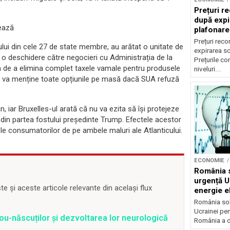
Prețuri re
după expi
zează
plafonare
Prețuri reco
țului din cele 27 de state membre, au arătat o unitate de
expirarea s
 o deschidere către negocieri cu Administrația de la
Prețurile co
a de a elimina complet taxele vamale pentru produsele
niveluri...
 că va menține toate opțiunile pe masă dacă SUA refuză
n, iar Bruxelles-ul arată că nu va ezita să își protejeze
e din partea fostului președinte Trump. Efectele acestor
arele consumatorilor de pe ambele maluri ale Atlanticului.
ECONOMIE
România s
urgență U
 și aceste articole relevante din același flux
energie el
crizei en
România soli
Ucrainei pen
ou-născuților și dezvoltarea lor neurologică
România a de