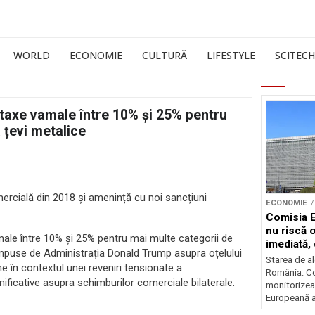
WORLD
ECONOMIE
CULTURĂ
LIFESTYLE
SCITECH
 taxe vamale între 10% și 25% pentru
 țevi metalice
mercială din 2018 și amenință cu noi sancțiuni
ECONOMIE
Comisia 
nu riscă 
male între 10% și 25% pentru mai multe categorii de
imediată,
 impuse de Administrația Donald Trump asupra oțelului
situația
Starea de al
e în contextul unei reveniri tensionate a
România: C
mnificative asupra schimburilor comerciale bilaterale.
monitorizea
Europeană a 