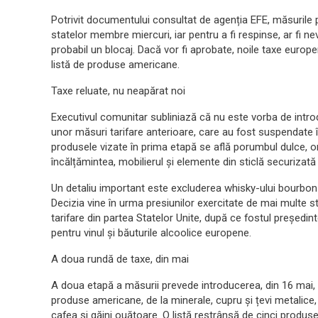
Potrivit documentului consultat de agenția EFE, măsurile
statelor membre miercuri, iar pentru a fi respinse, ar fi n
probabil un blocaj. Dacă vor fi aprobate, noile taxe europen
listă de produse americane.
Taxe reluate, nu neapărat noi
Executivul comunitar subliniază că nu este vorba de intro
unor măsuri tarifare anterioare, care au fost suspendate î
produsele vizate în prima etapă se află porumbul dulce, orezu
încălțămintea, mobilierul și elemente din sticlă securizată
Un detaliu important este excluderea whisky-ului bourbon de
Decizia vine în urma presiunilor exercitate de mai multe s
tarifare din partea Statelor Unite, după ce fostul președ
pentru vinul și băuturile alcoolice europene.
A doua rundă de taxe, din mai
A doua etapă a măsurii prevede introducerea, din 16 mai, a
produse americane, de la minerale, cupru și țevi metalice, 
cafea și găini ouătoare. O listă restrânsă de cinci produse,