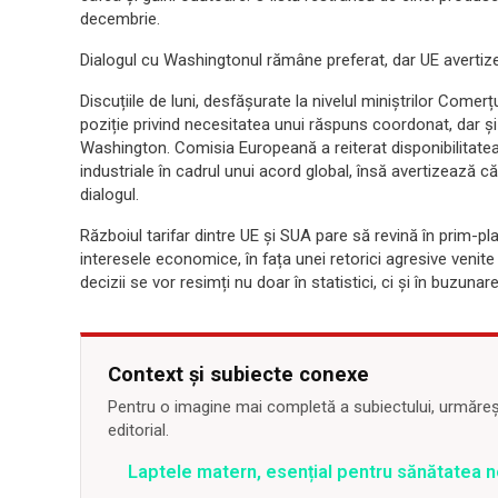
decembrie.
Dialogul cu Washingtonul rămâne preferat, dar UE averti
Discuțiile de luni, desfășurate la nivelul miniștrilor Comer
poziție privind necesitatea unui răspuns coordonat, dar și
Washington. Comisia Europeană a reiterat disponibilitate
industriale în cadrul unui acord global, însă avertizează
dialogul.
Războiul tarifar dintre UE și SUA pare să revină în prim-pla
interesele economice, în fața unei retorici agresive venit
decizii se vor resimți nu doar în statistici, ci și în buzun
Context și subiecte conexe
Pentru o imagine mai completă a subiectului, urmărește
editorial.
Laptele matern, esențial pentru sănătatea n