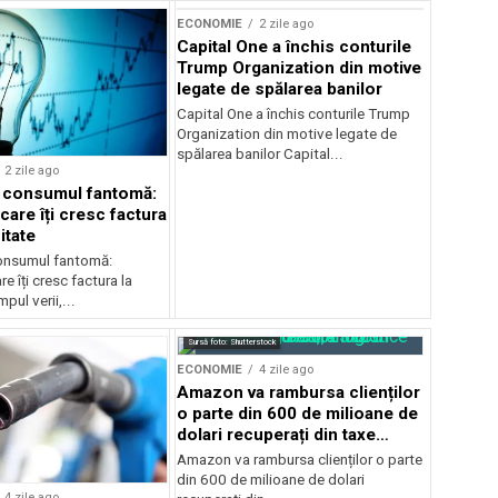
ECONOMIE
2 zile ago
Capital One a închis conturile
Trump Organization din motive
legate de spălarea banilor
Capital One a închis conturile Trump
Organization din motive legate de
spălarea banilor Capital...
2 zile ago
a consumul fantomă:
care îți cresc factura
itate
consumul fantomă:
e îți cresc factura la
pul verii,...
Sursă foto: Shutterstock
ECONOMIE
4 zile ago
Amazon va rambursa clienților
o parte din 600 de milioane de
dolari recuperați din taxe
vamale
Amazon va rambursa clienților o parte
din 600 de milioane de dolari
4 zile ago