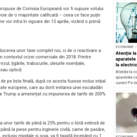
 propuse de Comisia Europeană vor fi supuse votului
evoie de o majoritate calificată – ceea ce face puțin
e vor intra în vigoare din 15 aprilie, vizând o primă
ECONOMIE
ducerea unor taxe complet noi, ci de o reactivare a
Atenție l
n contextul crizei comerciale din 2018. Printre
aparatele 
l, țigările, trabucurile, uleiurile esențiale,
la electric
 sau optică.
Atenție la 
aparatele car
 pe lista finală, după ce acesta fusese inclus inițial.
curent Pe tim
tate europene, care au dorit evitarea unei escaladări
inte Trump a amenințat cu impunerea de tarife de 200%
 unor tarife de până la 25% pentru o listă extinsă de
până la piese pentru inginerie civilă, carne de pasăre,
 inclusiv migdale și soia, va fi taxată începând cu 1
ECONOMIE