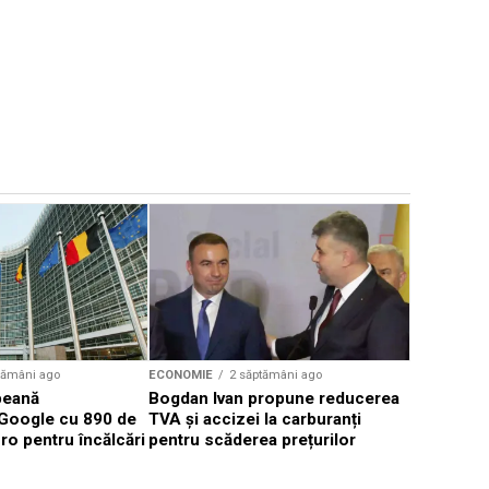
ECONOMIE
Progres s
Autostrad
Makyol mo
muncitori
tămâni ago
ECONOMIE
2 săptămâni ago
peană
Bogdan Ivan propune reducerea
Google cu 890 de
TVA și accizei la carburanți
ro pentru încălcări
pentru scăderea prețurilor