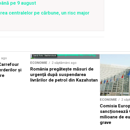
 până pe 9 august
rea centralelor pe cărbune, un risc major
Sursă foto: Shutterstock
i ago
ECONOMIE
2 săptămâni ago
 Carrefour
România pregătește măsuri de
rderilor și
urgență după suspendarea
ere
livrărilor de petrol din Kazahstan
ECONOMIE
2 săp
Comisia Euro
sancționează 
milioane de eu
grave