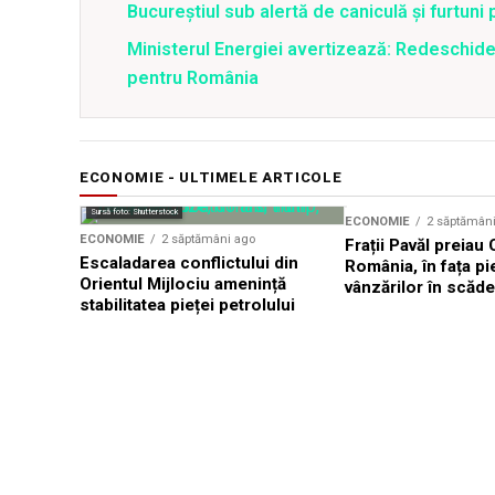
Bucureștiul sub alertă de caniculă și furtuni
Ministerul Energiei avertizează: Redeschide
pentru România
ECONOMIE - ULTIMELE ARTICOLE
Sursă foto: Shutterstock
ECONOMIE
2 săptămân
ECONOMIE
2 săptămâni ago
Frații Pavăl preiau
Escaladarea conflictului din
România, în fața pie
Orientul Mijlociu amenință
vânzărilor în scăd
stabilitatea pieței petrolului