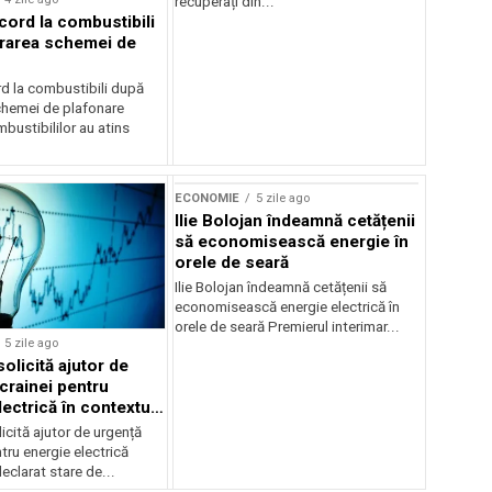
recuperați din...
cord la combustibili
rarea schemei de
rd la combustibili după
chemei de plafonare
mbustibililor au atins
ECONOMIE
5 zile ago
Ilie Bolojan îndeamnă cetățenii
să economisească energie în
orele de seară
Ilie Bolojan îndeamnă cetățenii să
economisească energie electrică în
orele de seară Premierul interimar...
5 zile ago
olicită ajutor de
crainei pentru
ectrică în contextul
ergetice
cită ajutor de urgență
tru energie electrică
clarat stare de...