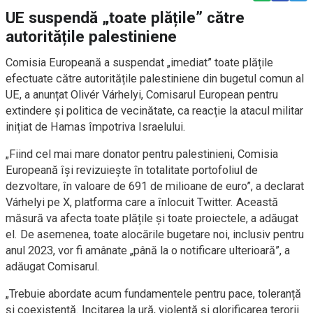
UE suspendă „toate plățile” către
autoritățile palestiniene
Comisia Europeană a suspendat „imediat” toate plățile
efectuate către autoritățile palestiniene din bugetul comun al
UE, a anunțat Olivér Várhelyi, Comisarul European pentru
extindere și politica de vecinătate, ca reacție la atacul militar
inițiat de Hamas împotriva Israelului.
„Fiind cel mai mare donator pentru palestinieni, Comisia
Europeană își revizuiește în totalitate portofoliul de
dezvoltare, în valoare de 691 de milioane de euro”, a declarat
Várhelyi pe X, platforma care a înlocuit Twitter. Această
măsură va afecta toate plățile și toate proiectele, a adăugat
el. De asemenea, toate alocările bugetare noi, inclusiv pentru
anul 2023, vor fi amânate „până la o notificare ulterioară”, a
adăugat Comisarul.
„Trebuie abordate acum fundamentele pentru pace, toleranță
și coexistență. Incitarea la ură, violență și glorificarea terorii