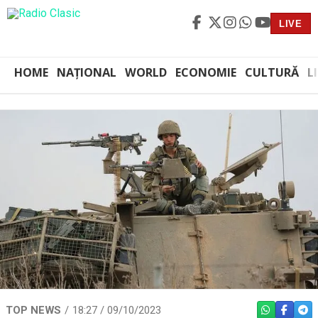
LIVE
HOME
NAȚIONAL
WORLD
ECONOMIE
CULTURĂ
L
TOP NEWS
18:27 / 09/10/2023
WHATSAPP
FACEBO
TEL