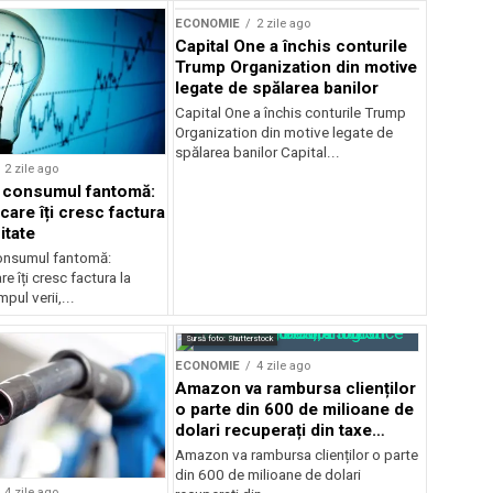
ECONOMIE
2 zile ago
Capital One a închis conturile
Trump Organization din motive
legate de spălarea banilor
Capital One a închis conturile Trump
Organization din motive legate de
spălarea banilor Capital...
2 zile ago
a consumul fantomă:
care îți cresc factura
itate
consumul fantomă:
e îți cresc factura la
pul verii,...
Sursă foto: Shutterstock
ECONOMIE
4 zile ago
Amazon va rambursa clienților
o parte din 600 de milioane de
dolari recuperați din taxe
vamale
Amazon va rambursa clienților o parte
din 600 de milioane de dolari
4 zile ago