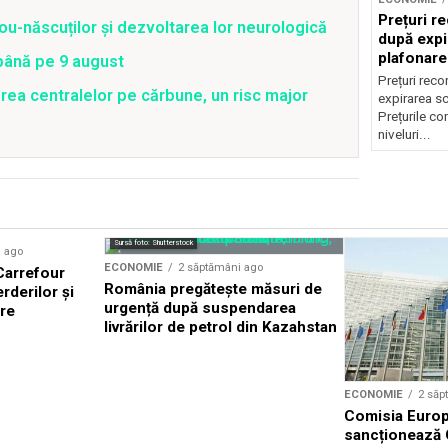
Prețuri re
ou-născuților și dezvoltarea lor neurologică
după expi
plafonare
 până pe 9 august
Prețuri reco
rea centralelor pe cărbune, un risc major
expirarea s
Prețurile co
niveluri...
Sursă foto: Shutterstock
i ago
ECONOMIE
2 săptămâni ago
 Carrefour
România pregătește măsuri de
rderilor și
urgență după suspendarea
ere
livrărilor de petrol din Kazahstan
ECONOMIE
2 săp
Comisia Euro
sancționează 