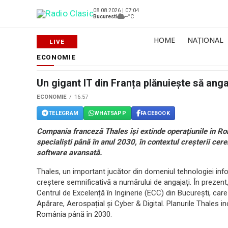
08.08.2026 | 07:04
Bucuresti
--°C
HOME
NAȚIONAL
ECONOMIE
Un gigant IT din Franța plănuiește să ang
ECONOMIE
16:57
TELEGRAM
WHATSAPP
FACEBOOK
Compania franceză Thales își extinde operațiunile în Ro
specialiști până în anul 2030, în contextul creșterii cerer
software avansată.
Thales, un important jucător din domeniul tehnologiei infor
creștere semnificativă a numărului de angajați. În prezen
Centrul de Excelență în Inginerie (ECC) din București, care 
Apărare, Aerospațial și Cyber & Digital. Planurile Thales in
România până în 2030.