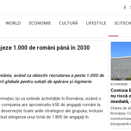
WORLD
ECONOMIE
CULTURĂ
LIFESTYLE
SCITECH
ajeze 1.000 de români până în 2030
mânia, având ca obiectiv recrutarea a peste 1.000 de
ii globale pentru soluții de apărare și inginerie
ECONOMIE
Comisia 
nu riscă 
mației, își va extinde activitățile în România, vizând o
imediată,
t, compania are aproximativ 650 de angajați români la
situația
Starea de al
deservește toate ariile strategice ale grupului, inclusiv
România: C
clud atingerea unui total de 1.800 de angajați în
monitorizea
Europeană a 