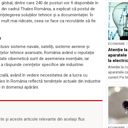
global, dintre care 240 de posturi vor fi disponibile în
din cadrul Thales România, a explicat că postul de
înțelegerea soluțiilor tehnice și a documentației. În
t mult mai ridicate, ceea ce face ca recrutările să fie
e
ECONOMIE
clusiv sisteme navale, sateliți, sisteme aeriene și
Atenție l
țelor tehnice avansate, România având o reputație
aparatele 
itate cibernetică sunt de asemenea esențiale, iar
la electric
a răspunde cerințelor specifice ale industriei.
Atenție la 
aparatele car
cială, având în vedere necesitatea de a lucra cu
curent Pe tim
s în România reflectă tendințele actuale din industrie
 în domeniul apărării.
 și aceste articole relevante din același flux
ECONOMIE