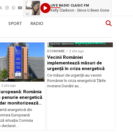
LIVE RADIO CLASIC FM
Kelly Clarkson - Since U Been Gone
SPORT
RADIO
Sursă foto: Shutterstock
ECONOMIE
2 zile ago
Vecinii României
implementează măsuri de
urgență în criza energetică
Ce măsuri de urgență iau vecinii
României în criza energetică Țările
2 zile ago
riverane Dunării au...
Europeană: România
o penurie energetică
 dar monitorizează
ertă energetică din
omisia Europeană
ză situația Comisia
declarat...