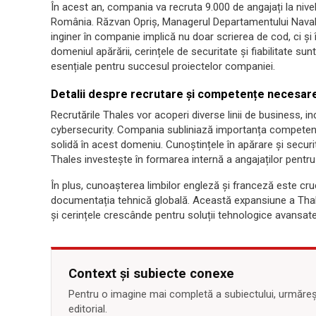
În acest an, compania va recruta 9.000 de angajați la nivel 
România. Răzvan Opriș, Managerul Departamentului Naval 
inginer în companie implică nu doar scrierea de cod, ci și 
domeniul apărării, cerințele de securitate și fiabilitate sun
esențiale pentru succesul proiectelor companiei.
Detalii despre recrutare și competențe necesar
Recrutările Thales vor acoperi diverse linii de business, in
cybersecurity. Compania subliniază importanța competen
solidă în acest domeniu. Cunoștințele în apărare și secur
Thales investește în formarea internă a angajaților pentru 
În plus, cunoașterea limbilor engleză și franceză este cru
documentația tehnică globală. Această expansiune a Thale
și cerințele crescânde pentru soluții tehnologice avansate
Context și subiecte conexe
Pentru o imagine mai completă a subiectului, urmărește
editorial.