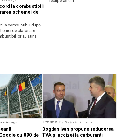
recuperați din...
cord la combustibili
rarea schemei de
rd la combustibili după
chemei de plafonare
mbustibililor au atins
ECONOMIE
Progres s
Autostrad
Makyol mo
muncitori
tămâni ago
ECONOMIE
2 săptămâni ago
peană
Bogdan Ivan propune reducerea
Google cu 890 de
TVA și accizei la carburanți