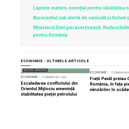
Laptele matern, esențial pentru sănătatea n
Bucureștiul sub alertă de caniculă și furtuni
Ministerul Energiei avertizează: Redeschide
pentru România
ECONOMIE - ULTIMELE ARTICOLE
Sursă foto: Shutterstock
ECONOMIE
2 săptămân
ECONOMIE
2 săptămâni ago
Frații Pavăl preiau
Escaladarea conflictului din
România, în fața pie
Orientul Mijlociu amenință
vânzărilor în scăd
stabilitatea pieței petrolului