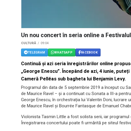
Un nou concert în seria online a Festivalu
CULTURĂ
09:04
TELEGRAM
WHATSAPP
FACEBOOK
Continuă și azi seria înregistrărilor online propus
„George Enescu”. Începând de azi, 4 iunie, puteț
Cameră Pelléas sub bagheta lui Benjamin Levy.
Programul din data de 5 septembrie 2019 a început cu Sa
de Maurice Ravel – și a continuat cu Sonata a III-a pentr
George Enescu, în orchestrația lui Valentin Doni, lucrare 
de Maurice Ravel și Bourrée Fantasque de Emanuel Chabri
Violonista Tasmin Little a fost solista serii, iar programu
Înregistrarea concertului poate fi urmărită pe siteul festiv