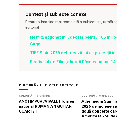
Context și subiecte conexe
Pentru o imagine mai completă a subiectului, urmărește
editorial.
Netflix, acționat în judecată pentru 105 milio
Cage
TIFF Sibiu 2026 debutează joi cu proiecții în 
Festivalul de Film şi Istorii Râşnov aduce 1
CULTURĂ - ULTIMELE ARTICOLE
CULTURĂ
o lună ago
CULTURĂ
o lună ago
ANOTIMPURI/VIVALDI Turneu
Athenaeum Summer
național ROMANIAN GUITAR
2026 se încheie sp
QUARTET
două concerte car
America la 250 de 