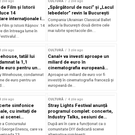
2 zile ago
CULTURĂ
2 zile ago
 de Film şi Istorii
„Spărgătorul de nuci” și „Lacul
duce 14
lebedelor” revin la București
re internaţionale în
Compania Ukrainian Classical Ballet
aduce la București două dintre cele
e Film şi Istorii Râşnov: 14
mai iubite spectacole din...
 din întreaga lume în
estivalul...
3 zile ago
CULTURĂ
3 zile ago
ehouse, tatăl lui
Canal+ va investi aproape un
amnat la 1,1
miliard de euro în
de euro pentru un
cinematografia europeană
rdut
până în 2032
my Winehouse, condamnat
Aproape un miliard de euro vor fi
ane de euro pentru un
investiți în cinematografia franceză și
d...
europeană de...
4 zile ago
CULTURĂ
4 zile ago
certe simfonice
Stray Lights Festival anunță
le, cu invitați de
programul complet: concerte,
 ai scenei
Industry Talks, sesiuni de
onale și ansambluri
audiție și noi opțiuni de
e a Concursului
După ani în care a funcționat ca o
le românești de
participare pentru public
l George Enescu, care va
comunitate DIY dedicată scenei
, în programul
perioada 23...
alternative românești,...