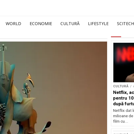
WORLD
ECONOMIE
CULTURĂ
LIFESTYLE
SCITECH
CULTURĂ
Netflix, a
pentru 10
după furtu
Nicolas 
Netflix dat 
milioane de 
film cu...