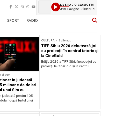
LIVE RADIO CLASIC FM
Avril Lavigne - Sk8er Boi
SPORT
RADIO
CULTURĂ
2 zile ago
TIFF Sibiu 2026 debutează joi
cu proiecții în centrul istoric și
la CineGold
Ediția 2026 a TIFF Sibiu începe joi cu
proiecții la CineGold și în centrul...
o zi ago
cționat în judecată
5 milioane de dolari
l unui film cu
Cage
în judecată pentru 105
dolari după furtul unui