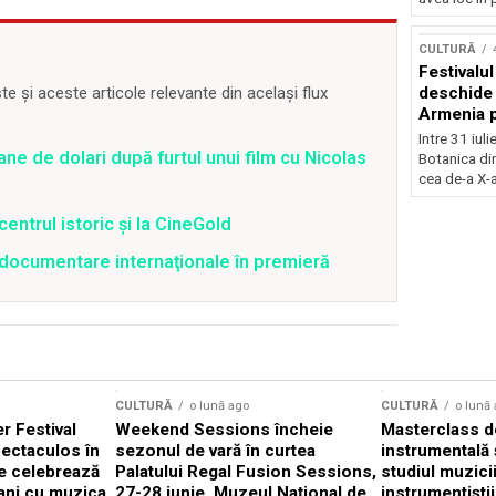
Concursu
CULTURĂ
Festivalu
deschide 
 și aceste articole relevante din același flux
Armenia pr
patrimoniu
Intre 31 iul
august, l
ane de dolari după furtul unui film cu Nicolas
Botanica di
Bucuresti
cea de-a X-a
centrul istoric și la CineGold
4 documentare internaţionale în premieră
CULTURĂ
o lună ago
CULTURĂ
o lună
 Festival
Weekend Sessions încheie
Masterclass de
ectaculos în
sezonul de vară în curtea
instrumentală 
e celebrează
Palatului Regal Fusion Sessions,
studiul muzici
ani cu muzica
27-28 iunie, Muzeul Național de
instrumentiști