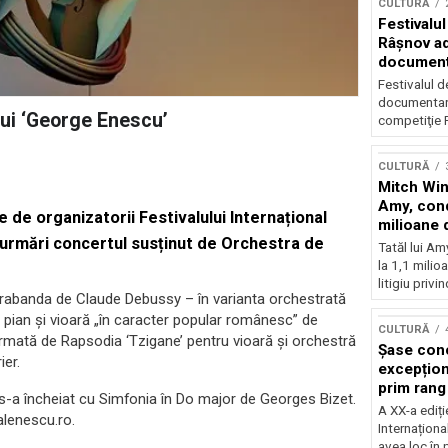
CULTURĂ
Festivalul
Râşnov a
documenta
premieră
Festivalul d
documentare
lui ‘George Enescu’
competiţie F
CULTURĂ
Mitch Win
Amy, cond
e de organizatorii Festivalului Internațional
milioane 
i urmări concertul susținut de Orchestra de
litigiu pie
Tatăl lui A
la 1,1 milio
litigiu privin
rabanda de Claude Debussy – în varianta orchestrată
u pian și vioară „în caracter popular românesc” de
CULTURĂ
urmată de Rapsodia ‘Tzigane’ pentru vioară și orchestră
Șase con
er.
excepționa
prim rang
l s-a încheiat cu Simfonia în Do major de Georges Bizet.
internați
A XX-a ediți
alenescu.ro.
orchestra
Internaționa
prestigiu
avea loc în 