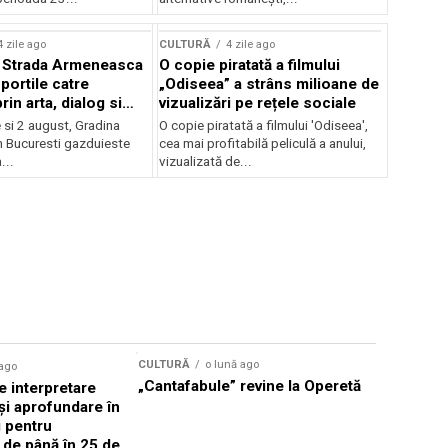
lui Enescu 2026
4 zile ago
CULTURĂ
4 zile ago
l Strada Armeneasca
O copie piratată a filmului
portile catre
„Odiseea” a strâns milioane de
in arta, dialog si
vizualizări pe rețele sociale
, intre 31 iulie si 2
ie si 2 august, Gradina
O copie piratată a filmului 'Odiseea',
a Gradina Botanica din
n Bucuresti gazduieste
cea mai profitabilă peliculă a anului,
...
vizualizată de...
CULTURĂ
o lună ago
 ago
CULTURĂ
„Cantafabule” revine la Operetă
 interpretare
Athenaeu
și aprofundare în
2026 Laur
i pentru
Grammy, C
i de până în 25 de
reuni sub