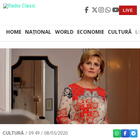
LIVE
HOME
NAȚIONAL
WORLD
ECONOMIE
CULTURĂ
L
CULTURĂ
09:49 / 08/05/2020
WHATSAPP
FACEBO
TEL