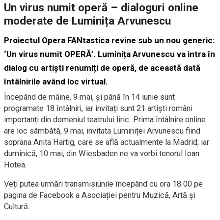
Un virus numit operă – dialoguri online
moderate de Luminița Arvunescu
Proiectul Opera FANtastica revine sub un nou generic:
‘Un virus numit OPERĂ’. Luminița Arvunescu va intra în
dialog cu artiști renumiți de operă, de această dată
întâlnirile având loc virtual.
Începând de mâine, 9 mai, și până în 14 iunie sunt
programate 18 întâlniri, iar invitați sunt 21 artiști români
importanți din domeniul teatrului liric. Prima întâlnire online
are loc sâmbătă, 9 mai, invitata Luminiței Arvunescu fiind
soprana Anita Hartig, care se află actualmente la Madrid; iar
duminică, 10 mai, din Wiesbaden ne va vorbi tenorul Ioan
Hotea.
Veți putea urmări transmisiunile începând cu ora 18.00 pe
pagina de Facebook a Asociației pentru Muzică, Artă și
Cultură.