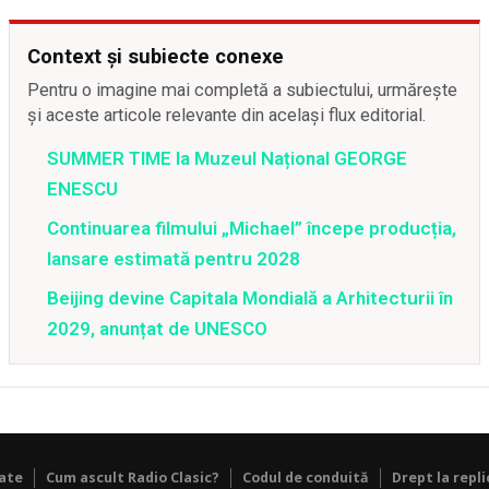
Context și subiecte conexe
Pentru o imagine mai completă a subiectului, urmărește
și aceste articole relevante din același flux editorial.
SUMMER TIME la Muzeul Național GEORGE
ENESCU
Continuarea filmului „Michael” începe producția,
lansare estimată pentru 2028
Beijing devine Capitala Mondială a Arhitecturii în
2029, anunțat de UNESCO
tate
Cum ascult Radio Clasic?
Codul de conduită
Drept la repli