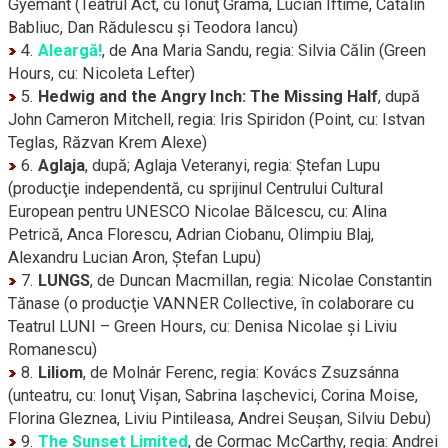
Gyemant (Teatrul Act, cu Ionuţ Grama, Lucian Iftime, Cătălin
Babliuc, Dan Rădulescu şi Teodora Iancu)
4.
Aleargă!
, de Ana Maria Sandu, regia: Silvia Călin (Green
Hours, cu: Nicoleta Lefter)
5.
Hedwig and the Angry Inch: The Missing Half
, după
John Cameron Mitchell, regia: Iris Spiridon (Point, cu: Istvan
Teglas, Răzvan Krem Alexe)
6.
Aglaja
, după; Aglaja Veteranyi, regia: Ştefan Lupu
(producţie independentă, cu sprijinul Centrului Cultural
European pentru UNESCO Nicolae Bălcescu, cu: Alina
Petrică, Anca Florescu, Adrian Ciobanu, Olimpiu Blaj,
Alexandru Lucian Aron, Ştefan Lupu)
7.
LUNGS
, de Duncan Macmillan, regia: Nicolae Constantin
Tănase (o producţie VANNER Collective, în colaborare cu
Teatrul LUNI – Green Hours, cu: Denisa Nicolae şi Liviu
Romanescu)
8.
Liliom
, de Molnár Ferenc, regia: Kovács Zsuzsánna
(unteatru, cu: Ionuţ Vişan, Sabrina Iaşchevici, Corina Moise,
Florina Gleznea, Liviu Pintileasa, Andrei Seuşan, Silviu Debu)
9.
The Sunset Limited
, de Cormac McCarthy, regia: Andrei