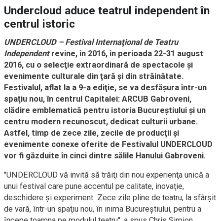
Undercloud aduce teatrul independent în
centrul istoric
UNDERCLOUD – Festival Internaţional de Teatru
Independent
revine, în 2016, în perioada 22-31 august
2016, cu o selecţie extraordinară de spectacole şi
evenimente culturale din ţară şi din străinătate.
Festivalul, aflat la a 9-a ediţie, se va desfăşura
într-un
spaţiu nou, în centrul Capitalei: ARCUB Gabroveni,
clădire emblematică pentru istoria Bucureştiului şi un
centru modern recunoscut, dedicat culturii urbane.
Astfel, timp de zece zile, zecile de producţii şi
evenimente conexe oferite de Festivalul UNDERCLOUD
vor fi găzduite în cinci dintre sălile Hanului Gabroveni.
"UNDERCLOUD vă invită să trăiţi din nou experienţa unică a
unui festival care pune accentul pe calitate, inovaţie,
deschidere şi experiment. Zece zile pline de teatru, la sfârşit
de vară,
într-un
spaţiu nou, în inima Bucureştiului, pentru a
începe toamna pe modulul teatru", a spus Chris Simion,