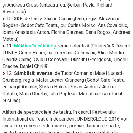
şi Andreea Grosu (unteatru, cu: Şerban Pavlu, Richard
Bovnoczki)
10.
30+
¸ de Laura Shaine Cunningham, regia: Alexandru
Bogdan (Godot Cafe Teatru, cu: Corina Moise, Ana Covalciuc,
Ioana Anastasia Anton, Florina Gleznea, Dana Rogoz, Andreea
Mateiu)
11.
Mălăieş în călcăieş
, regie colectivă (Frilensăr & Teatrul
LUNI – Green Hours, cu: Loredana Cosovanu, Alina Mîndru,
Claudia Chiraş, Ovidiu Cosovanu, Dumitru Georgescu, Tiberiu
Enache, Daniel Chirilă)
12.
Sâmbătă: averse
, de Tudor Coman şi Matei Lucaci-
Grunberg, regia: Matei
Lucaci-Grunberg
(Godot Cafe Teatru,
cu: Virgil Aioanei, Ştefan Huluba, Sever Andrei / Andrei
Cătălin, Maria Obretin, Iulia Poptean, Mădălina Craiu, Ionuţ
Niculae)
Alături de spectacolele de teatru, în cadrul Festivalului
Internaţional de Teatru Independent UNDERCLOUD 2016 vor
avea loc şi evenimente conexe, precum lansări de carte,
workshopuri,
masterclass-uri,
ţinute de personalităţi din