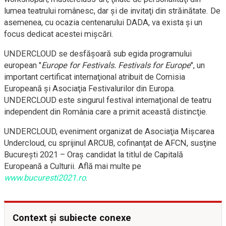
lumea teatrului românesc, dar şi de invitaţi din străinătate. De
asemenea, cu ocazia centenarului DADA, va exista şi un
focus dedicat acestei mişcări.
UNDERCLOUD se desfăşoară sub egida programului
european "
Europe for Festivals. Festivals for Europe
", un
important certificat internaţional atribuit de Comisia
Europeană şi Asociaţia Festivalurilor din Europa.
UNDERCLOUD este singurul festival internaţional de teatru
independent din România care a primit această distincţie.
UNDERCLOUD, eveniment organizat de Asociaţia Mişcarea
Undercloud, cu sprijinul ARCUB, cofinanţat de AFCN, susţine
Bucureşti 2021 – Oraş candidat la titlul de Capitală
Europeană a Culturii. Află mai multe pe
www.bucuresti2021.ro
.
Context și subiecte conexe