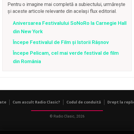
Pentru o imagine mai completă a subiectului, urmărește
și aceste articole relevante din același flux editorial.
Aniversarea Festivalului SoNoRo la Carnegie Hall
din New York
Începe Festivalul de Film și Istorii Râșnov
Începe Pelicam, cel mai verde festival de film
din România
tate
Cum ascult Radio Clasic?
Codul de conduită
Drept la repli
© Radio Clasic, 2026