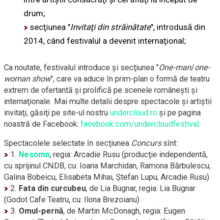
drum;
secţiunea "
Invitaţi din străinătate
", introdusă din
2014, când festivalul a devenit internaţional;
Ca noutate, festivalul introduce şi secţiunea
"
One-man
/
one-
woman
show
", care va aduce în
prim-plan
o formă de teatru
extrem de ofertantă şi prolifică pe scenele româneşti şi
internaţionale. Mai multe detalii despre spectacole şi artiştii
invitaţi, găsiţi pe
site-ul
nostru
undercloud.ro
şi pe pagina
noastră de Facebook:
facebook.com/undercloudfestival
.
Spectacolele selectate în secţiunea
Concurs
sînt:
1.
Nesomn
, regia: Arcadie Rusu (producţie independentă,
cu sprijinul CNDB, cu: Ioana Marchidan, Ramona Bărbulescu,
Galina Bobeicu, Elisabeta Mihai, Ştefan Lupu, Arcadie Rusu)
2.
Fata din curcubeu
, de Lia Bugnar, regia: Lia Bugnar
(Godot Cafe Teatru, cu: Ilona Brezoianu)
3.
Omul-pernă
,
de Martin McDonagh, regia: Eugen