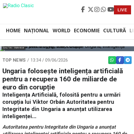
LIVE
HOME
NAȚIONAL
WORLD
ECONOMIE
CULTURĂ
L
Sursă foto: Shutterstock
TOP NEWS
13:34 / 09/06/2026
WHATSAPP
FACEBO
TEL
Ungaria folosește inteligența artificială
pentru a recupera 160 de miliarde de
euro din corupție
Inteligența Artificială, folosită pentru a urmări
corupția lui Viktor Orbán Autoritatea pentru
Integritate din Ungaria a anunțat utilizarea
inteligenței...
Autoritatea pentru Integritate din Ungaria a anunțat
utilizarea inteligenței artificiale pentru a recupera 160 de