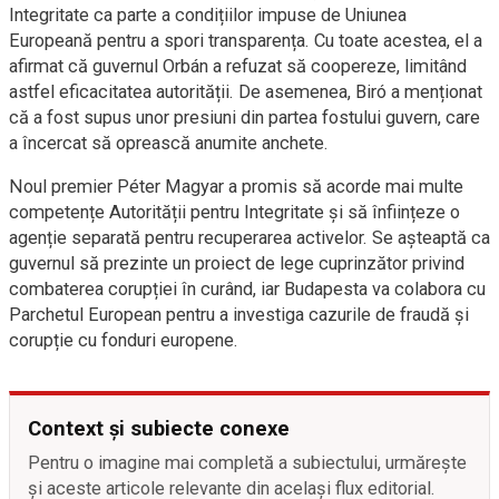
Integritate ca parte a condițiilor impuse de Uniunea
Europeană pentru a spori transparența. Cu toate acestea, el a
afirmat că guvernul Orbán a refuzat să coopereze, limitând
astfel eficacitatea autorității. De asemenea, Biró a menționat
că a fost supus unor presiuni din partea fostului guvern, care
a încercat să oprească anumite anchete.
Noul premier Péter Magyar a promis să acorde mai multe
competențe Autorității pentru Integritate și să înființeze o
agenție separată pentru recuperarea activelor. Se așteaptă ca
guvernul să prezinte un proiect de lege cuprinzător privind
combaterea corupției în curând, iar Budapesta va colabora cu
Parchetul European pentru a investiga cazurile de fraudă și
corupție cu fonduri europene.
Context și subiecte conexe
Pentru o imagine mai completă a subiectului, urmărește
și aceste articole relevante din același flux editorial.