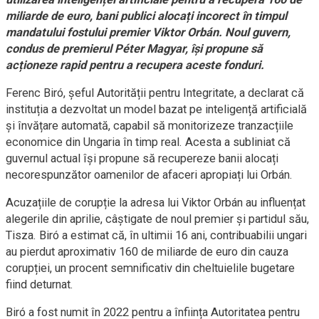
miliarde de euro, bani publici alocați incorect în timpul
mandatului fostului premier Viktor Orbán. Noul guvern,
condus de premierul Péter Magyar, își propune să
acționeze rapid pentru a recupera aceste fonduri.
Ferenc Biró, șeful Autorității pentru Integritate, a declarat că
instituția a dezvoltat un model bazat pe inteligență artificială
și învățare automată, capabil să monitorizeze tranzacțiile
economice din Ungaria în timp real. Acesta a subliniat că
guvernul actual își propune să recupereze banii alocați
necorespunzător oamenilor de afaceri apropiați lui Orbán.
Acuzațiile de corupție la adresa lui Viktor Orbán au influențat
alegerile din aprilie, câștigate de noul premier și partidul său,
Tisza. Biró a estimat că, în ultimii 16 ani, contribuabilii ungari
au pierdut aproximativ 160 de miliarde de euro din cauza
corupției, un procent semnificativ din cheltuielile bugetare
fiind deturnat.
Biró a fost numit în 2022 pentru a înființa Autoritatea pentru