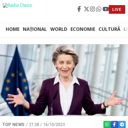
LIVE
HOME
NAȚIONAL
WORLD
ECONOMIE
CULTURĂ
L
TOP NEWS
21:28 / 16/10/2023
WHATSAPP
FACEBO
TEL