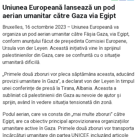
Uniunea Europeană lansează un pod
aerian umanitar către Gaza via Egipt
Bruxelles, 16 octombrie 2023 – Uniunea Europeană va
organiza un pod aerian umanitar către Fâșia Gaza, via Egipt,
conform anunțului făcut de președinta Comisiei Europene,
Ursula von der Leyen. Această inițiativă vine în sprijinul
palestinienilor din Gaza, care se confruntă cu o situație
umanitară dificilă.
„Primele două zboruri vor pleca săptămâna aceasta, aducând
provizii umanitare în Gaza”, a declarat von der Leyen în timpul
unei conferințe de presă la Tirana, Albania. Aceasta a
subliniat că palestinienii din Gaza au nevoie de ajutor și
sprijin, având în vedere situația tensionată din zonă.
Podul aerian, care va consta din „mai multe zboruri” către
Egipt, are ca obiectiv principal aprovizionarea organizațiilor
umanitare active în Gaza. Primele două zboruri vor transporta
încărcături umanitare din partea UNICEF, incluzând articole