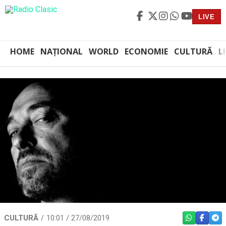
LIVE
HOME
NAȚIONAL
WORLD
ECONOMIE
CULTURĂ
L
CULTURĂ
10:01 / 27/08/2019
WHATSAPP
FACEBO
TEL