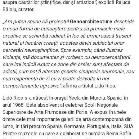
asupra căutărilor științifice, dar și artistice
”
, explică Raluca
Băloiu, curator.
„
A
m putea spune c
ă
proiectul
Genoarchitecture
deschide
o nouă formă de cunoaștere pentru că premisele mele
creative se schimbă radical, în loc să urmarească traseul
natural al fiecărei creații, acestea devin subiectul unor
cercetări neuroștiințifice. Spre exemplu, când ilustrez
violența, mă documentez și vorbesc cu neurocercetătorii
care îmi indică exact ce zone din creier sunt afectate de
adic
ții
, cum pot fi alterate genetic sinapsele neuronale, sau
cum experiența de zi cu zi poate dezvolta în noi
comportamente agresive
”
, afirmă artistul Lidó Rico.
Lidó Rico s-a născut în orașul Yecla din Murcia, Spania, în
anul 1968. Este absolvent al celebrei Școli Naționale
Superioare de Arte Frumoase din Paris. A expus în unele
dintre cele mai importante galerii de artă contemporană din
lume, în țări precum Spania, Germania, Portugalia, Italia, SUA.
Printre muzeele cu care a colaborat se numără Reina Sofía