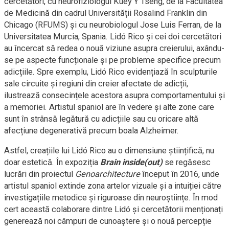
cercetători, cu neurofiziologul Kuey Y Tseng, de la Facultatea
de Medicină din cadrul Universității Rosalind Franklin din
Chicago (RFUMS) și cu neurobiologul Jose Luis Ferran, de la
Universitatea Murcia, Spania. Lidó Rico și cei doi cercetători
au încercat să redea o nouă viziune asupra creierului, axându-
se pe aspecte funcționale și pe probleme specifice precum
adicțiile. Spre exemplu, Lidó Rico evidențiază în sculpturile
sale circuite și regiuni din creier afectate de adicții,
ilustrează consecințele acestora asupra comportamentului și
a memoriei. Artistul spaniol are în vedere și alte zone care
sunt în strânsă legătură cu adicțiile sau cu oricare altă
afecțiune degenerativă precum boala Alzheimer.
Astfel, creațiile lui Lidó Rico au o dimensiune științifică, nu
doar estetică. În expoziția
Brain inside(out)
se regăsesc
lucrări din proiectul
Genoarchitecture
început în 2016, unde
artistul spaniol extinde zona artelor vizuale și a intuiției către
investigațiile metodice și riguroase din neuroștiințe. În mod
cert această colaborare dintre Lidó și cercetătorii menționați
generează noi câmpuri de cunoaștere și o nouă percepție