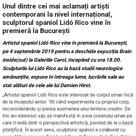
Unul dintre cei mai aclamați artiști
contemporani la nivel internațional,
sculptorul spaniol Lidó Rico vine în
premieră la București
Artistul spaniol
Lidó Rico
vine în premieră la București,
pe 4 septembrie 2019 pentru a
deschide expoziția
Brain
inside(out) la Galeriile Carol, începând cu ora
18.00.
Sculpturile lui
Lidó Rico
au la bază studii neurologice
amănunțite, expuse în întreaga lume, lucrările sale au
stat alături de cele ale lui
Damien Hirst
.
„Artistul spaniol Lidó Rico este interesat de corpul uman încă
de la începutul anilor `90 când experimenta cu propriul corp,
reconsiderându-și pielea asemenea unui teritoriu creativ. De
trei ani interesul său se manifestă în zona creierului uman pe
care îl redă dintr-o perspectivă artistică, pornind de la o bază
științifică. În acest sens, sculptorul spaniol a colaborat cu