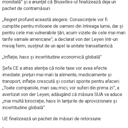
mondială” și a anunțat că Bruxelles-ul finalizează deja un
pachet de contramăsuri.
„Regret profund această alegere. Consecințele vor fi
cumplite pentru milioane de oameni din întreaga lume, dar și
pentru cele mai vulnerabile țări, acum vizate de cele mai mari
tarife vamale americane”, a declarat von der Leyen într-un
mesaj ferm, susținut de un apel la unitate transatlantică.
„Inflație, haos și incertitudine economică globală”
Șefa CE a atras atenția că noile taxe vor avea efecte
imediate: prețuri mai mari la alimente, medicamente și
transport, inflație crescută și costuri sporite pentru afaceri.
„Toate companiile, mari sau mici, vor suferi din prima zi”, a
avertizat von der Leyen, adăugând că măsura SUA va aduce
„mai multă birocrație, haos în lanțurile de aprovizionare și
incertitudine globală”.
UE finalizează un pachet de măsuri de retorsiune