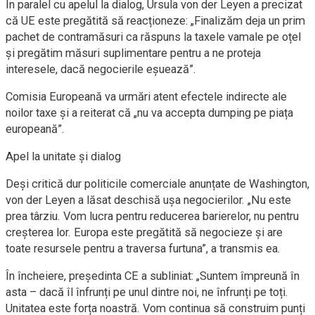
În paralel cu apelul la dialog, Ursula von der Leyen a precizat
că UE este pregătită să reacționeze: „Finalizăm deja un prim
pachet de contramăsuri ca răspuns la taxele vamale pe oțel
și pregătim măsuri suplimentare pentru a ne proteja
interesele, dacă negocierile eșuează”.
Comisia Europeană va urmări atent efectele indirecte ale
noilor taxe și a reiterat că „nu va accepta dumping pe piața
europeană”.
Apel la unitate și dialog
Deși critică dur politicile comerciale anunțate de Washington,
von der Leyen a lăsat deschisă ușa negocierilor. „Nu este
prea târziu. Vom lucra pentru reducerea barierelor, nu pentru
creșterea lor. Europa este pregătită să negocieze și are
toate resursele pentru a traversa furtuna”, a transmis ea.
În încheiere, președinta CE a subliniat: „Suntem împreună în
asta – dacă îl înfrunți pe unul dintre noi, ne înfrunți pe toți.
Unitatea este forța noastră. Vom continua să construim punți