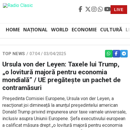
LIVE
HOME
NAȚIONAL
WORLD
ECONOMIE
CULTURĂ
L
TOP NEWS
07:04 / 03/04/2025
WHATSAPP
FACEBO
TEL
Ursula von der Leyen: Taxele lui Trump,
„o lovitură majoră pentru economia
mondială” / UE pregătește un pachet de
contramăsuri
Președinta Comisiei Europene, Ursula von der Leyen, a
reacționat joi dimineață la anunțul președintelui american
Donald Trump privind impunerea unor taxe vamale universale,
inclusiv asupra Uniunii Europene. Șefa executivului european
a calificat măsura drept „o lovitură majoră pentru economia