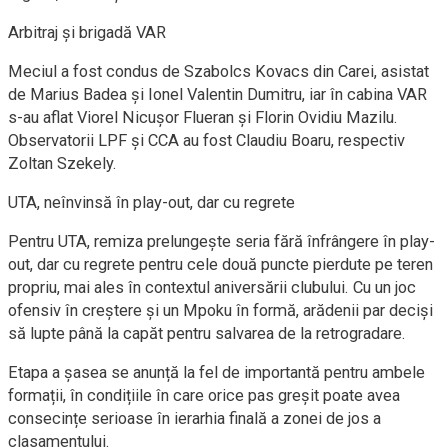
Arbitraj și brigadă VAR
Meciul a fost condus de Szabolcs Kovacs din Carei, asistat
de Marius Badea și Ionel Valentin Dumitru, iar în cabina VAR
s-au aflat Viorel Nicușor Flueran și Florin Ovidiu Mazilu.
Observatorii LPF și CCA au fost Claudiu Boaru, respectiv
Zoltan Szekely.
UTA, neînvinsă în play-out, dar cu regrete
Pentru UTA, remiza prelungește seria fără înfrângere în play-
out, dar cu regrete pentru cele două puncte pierdute pe teren
propriu, mai ales în contextul aniversării clubului. Cu un joc
ofensiv în creștere și un Mpoku în formă, arădenii par deciși
să lupte până la capăt pentru salvarea de la retrogradare.
Etapa a șasea se anunță la fel de importantă pentru ambele
formații, în condițiile în care orice pas greșit poate avea
consecințe serioase în ierarhia finală a zonei de jos a
clasamentului.