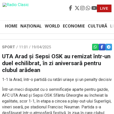
LIVE
HOME
NAȚIONAL
WORLD
ECONOMIE
CULTURĂ
L
SPORT
11:01 / 19/04/2025
WHATSAPP
FACEBO
TEL
UTA Arad și Sepsi OSK au remizat într-un
duel echilibrat, în zi aniversară pentru
clubul arădean
1-1 la Arad, într-o partidă cu ratări uriașe și un penalty decisiv
Într-un meci disputat cu o semnificație aparte pentru gazde,
AFC UTA Arad și Sepsi OSK Sfântu Gheorghe au încheiat la
egalitate, scor 1-1, în etapa a cincea a play-out-ului Superligii,
vineri seară, pe stadionul Francisc Neuman. Partida s-a
desfășurat într-o atmosferă festivă, în ziua în care clubul