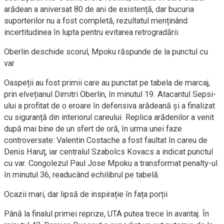
arădean a aniversat 80 de ani de existență, dar bucuria
suporterilor nu a fost completă, rezultatul menținând
incertitudinea în lupta pentru evitarea retrogradării.
Oberlin deschide scorul, Mpoku răspunde de la punctul cu
var
Oaspeții au fost primii care au punctat pe tabela de marcaj,
prin elvețianul Dimitri Oberlin, în minutul 19. Atacantul Sepsi-
ului a profitat de o eroare în defensiva arădeană și a finalizat
cu siguranță din interiorul careului. Replica arădenilor a venit
după mai bine de un sfert de oră, în urma unei faze
controversate: Valentin Costache a fost faultat în careu de
Denis Haruț, iar centralul Szabolcs Kovacs a indicat punctul
cu var. Congolezul Paul Jose Mpoku a transformat penalty-ul
în minutul 36, readucând echilibrul pe tabelă.
Ocazii mari, dar lipsă de inspirație în fața porții
Până la finalul primei reprize, UTA putea trece în avantaj. În