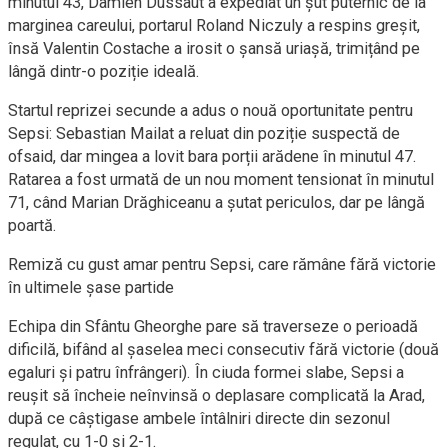
minutul 43, Damien Dussaut a expediat un șut puternic de la
marginea careului, portarul Roland Niczuly a respins greșit,
însă Valentin Costache a irosit o șansă uriașă, trimițând pe
lângă dintr-o poziție ideală.
Startul reprizei secunde a adus o nouă oportunitate pentru
Sepsi: Sebastian Mailat a reluat din poziție suspectă de
ofsaid, dar mingea a lovit bara porții arădene în minutul 47.
Ratarea a fost urmată de un nou moment tensionat în minutul
71, când Marian Drăghiceanu a șutat periculos, dar pe lângă
poartă.
Remiză cu gust amar pentru Sepsi, care rămâne fără victorie
în ultimele șase partide
Echipa din Sfântu Gheorghe pare să traverseze o perioadă
dificilă, bifând al șaselea meci consecutiv fără victorie (două
egaluri și patru înfrângeri). În ciuda formei slabe, Sepsi a
reușit să încheie neînvinsă o deplasare complicată la Arad,
după ce câștigase ambele întâlniri directe din sezonul
regulat, cu 1-0 și 2-1.