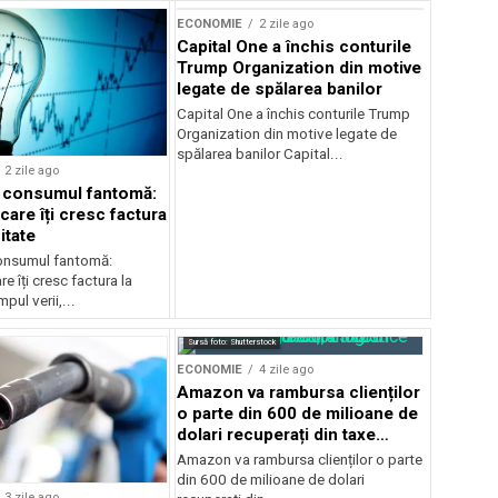
ECONOMIE
2 zile ago
Capital One a închis conturile
Trump Organization din motive
legate de spălarea banilor
Capital One a închis conturile Trump
Organization din motive legate de
spălarea banilor Capital...
2 zile ago
a consumul fantomă:
care îți cresc factura
itate
consumul fantomă:
e îți cresc factura la
pul verii,...
Sursă foto: Shutterstock
ECONOMIE
4 zile ago
Amazon va rambursa clienților
o parte din 600 de milioane de
dolari recuperați din taxe
vamale
Amazon va rambursa clienților o parte
din 600 de milioane de dolari
3 zile ago