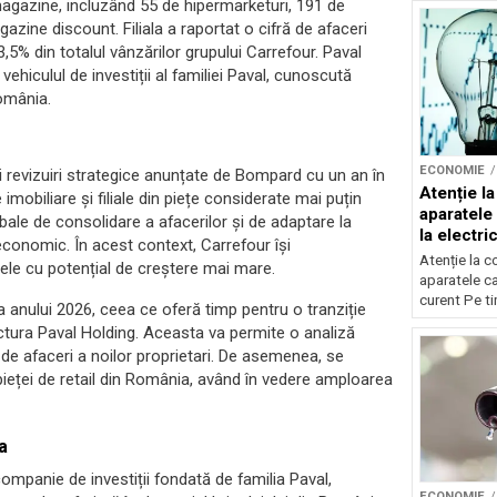
gazine, incluzând 55 de hipermarketuri, 191 de
zine discount. Filiala a raportat o cifră de afaceri
,5% din totalul vânzărilor grupului Carrefour. Paval
ehiculul de investiții al familiei Paval, cunoscută
România.
ECONOMIE
 revizuiri strategice anunțate de Bompard cu un an în
Atenție l
imobiliare și filiale din piețe considerate mai puțin
aparatele 
bale de consolidare a afacerilor și de adaptare la
la electric
economic. În acest context, Carrefour își
Atenție la 
ele cu potențial de creștere mai mare.
aparatele car
curent Pe tim
a anului 2026, ceea ce oferă timp pentru o tranziție
uctura Paval Holding. Aceasta va permite o analiză
a de afaceri a noilor proprietari. De asemenea, se
eței de retail din România, având în vedere amploarea
a
ompanie de investiții fondată de familia Paval,
ECONOMIE