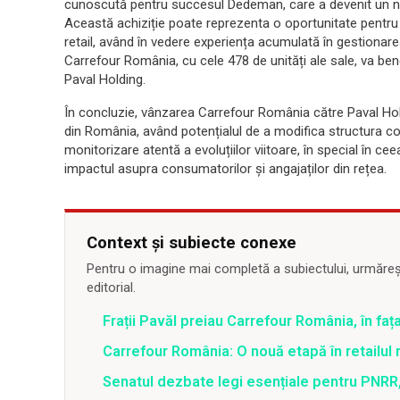
cunoscută pentru succesul Dedeman, care a devenit un num
Această achiziție poate reprezenta o oportunitate pentru P
retail, având în vedere experiența acumulată în gestiona
Carrefour România, cu cele 478 de unități ale sale, va be
Paval Holding.
În concluzie, vânzarea Carrefour România către Paval Holdi
din România, având potențialul de a modifica structura co
monitorizare atentă a evoluțiilor viitoare, în special în cee
impactul asupra consumatorilor și angajaților din rețea.
Context și subiecte conexe
Pentru o imagine mai completă a subiectului, urmărește
editorial.
Frații Pavăl preiau Carrefour România, în fața
Carrefour România: O nouă etapă în retailu
Senatul dezbate legi esențiale pentru PNRR,