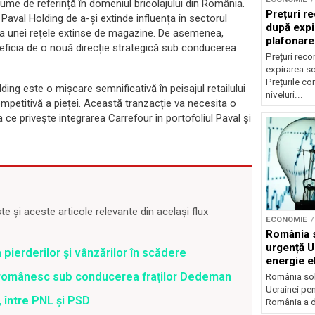
e de referință în domeniul bricolajului din România.
Prețuri re
aval Holding de a-și extinde influența în sectorul
după expi
rea unei rețele extinse de magazine. De asemenea,
plafonare
neficia de o nouă direcție strategică sub conducerea
Prețuri reco
expirarea s
Prețurile co
ng este o mișcare semnificativă în peisajul retailului
niveluri...
mpetitivă a pieței. Această tranzacție va necesita o
a ce privește integrarea Carrefour în portofoliul Paval și
 și aceste articole relevante din același flux
ECONOMIE
România s
urgență U
 pierderilor și vânzărilor în scădere
energie el
crizei en
l românesc sub conducerea fraților Dedeman
România soli
Ucrainei pen
 între PNL și PSD
România a de