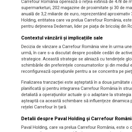
Carrefour România operează o rețea extinsă de 478 de ma
supermarketuri, 202 magazine de proximitate și 30 de maga
anuală de 3,2 miliarde de euro, reprezentând aproximativ 3
Holding, entitatea care va prelua Carrefour România, este v
pentru deținerea Dedeman, lider pe piața de bricolaj din 
Contextul vânzării și implicațiile sale
Decizia de vânzare a Carrefour România vine în urma unei
urmă, în care s-a discutat despre posibile cedări de active 
strategice. Această strategie se aliniază cu tendințele glo
schimbările din preferințele consumatorilor și din mediul 
reconfigurează operațiunile pentru a se concentra pe pieț
Finalizarea tranzacției este așteptată în a doua jumătate 
planificată și pentru integrarea Carrefour România în str
detaliată a operațiunilor actuale și o adaptare la strategi
așteaptă ca această schimbare să influențeze dinamica pi
rețelei Carrefour în țară.
Detalii despre Paval Holding și Carrefour Români
Paval Holding, care va prelua Carrefour România, este o c