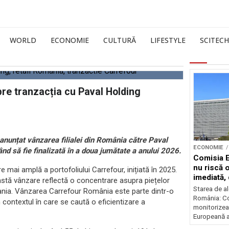
WORLD
ECONOMIE
CULTURĂ
LIFESTYLE
SCITECH
re tranzacția cu Paval Holding
 anunțat vânzarea filialei din România către Paval
ECONOMIE
d să fie finalizată în a doua jumătate a anului 2026.
Comisia 
nu riscă 
re mai amplă a portofoliului Carrefour, inițiată în 2025.
imediată,
stă vânzare reflectă o concentrare asupra piețelor
situația
Starea de al
Spania. Vânzarea Carrefour România este parte dintr-o
România: C
în contextul în care se caută o eficientizare a
monitorizea
Europeană a 