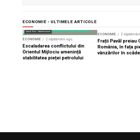
ECONOMIE - ULTIMELE ARTICOLE
Sursă foto: Shutterstock
ECONOMIE
2 săptămân
ECONOMIE
2 săptămâni ago
Frații Pavăl preiau
Escaladarea conflictului din
România, în fața pie
Orientul Mijlociu amenință
vânzărilor în scăd
stabilitatea pieței petrolului