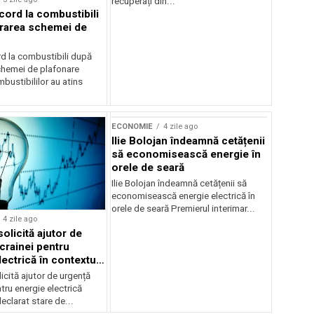
recuperați din...
cord la combustibili
rarea schemei de
rd la combustibili după
chemei de plafonare
mbustibililor au atins
ECONOMIE
4 zile ago
Ilie Bolojan îndeamnă cetățenii
să economisească energie în
orele de seară
Ilie Bolojan îndeamnă cetățenii să
economisească energie electrică în
orele de seară Premierul interimar...
4 zile ago
olicită ajutor de
crainei pentru
ectrică în contextul
ergetice
cită ajutor de urgență
tru energie electrică
clarat stare de...