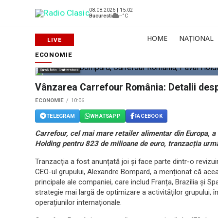
08.08.2026 | 15:02
Bucuresti
--°C
HOME
NAȚIONAL
ECONOMIE
Sursă foto: Shutterstock
Vânzarea Carrefour România: Detalii desp
ECONOMIE
10:06
TELEGRAM
WHATSAPP
FACEBOOK
Carrefour, cel mai mare retailer alimentar din Europa, a
Holding pentru 823 de milioane de euro, tranzacția urmân
Tranzacția a fost anunțată joi și face parte dintr-o revizui
CEO-ul grupului, Alexandre Bompard, a menționat că acea
principale ale companiei, care includ Franța, Brazilia și 
strategie mai largă de optimizare a activităților grupului, 
operațiunilor internaționale.