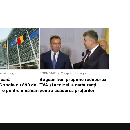
ECONOMIE
Progres s
Autostrad
Makyol mo
muncitori
tămâni ago
ECONOMIE
2 săptămâni ago
peană
Bogdan Ivan propune reducerea
Google cu 890 de
TVA și accizei la carburanți
ro pentru încălcări
pentru scăderea prețurilor