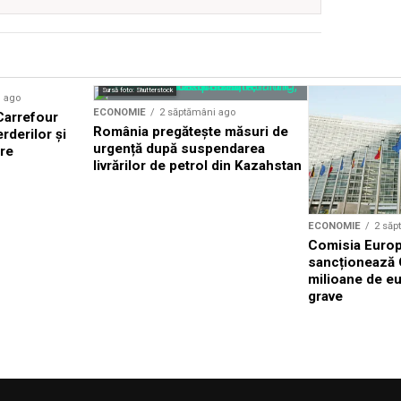
Sursă foto: Shutterstock
i ago
ECONOMIE
2 săptămâni ago
 Carrefour
România pregătește măsuri de
rderilor și
urgență după suspendarea
ere
livrărilor de petrol din Kazahstan
ECONOMIE
2 săp
Comisia Euro
sancționează 
milioane de eu
grave