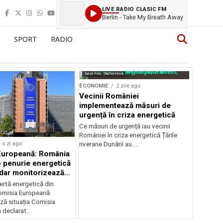
LIVE RADIO CLASIC FM
Berlin - Take My Breath Away
SPORT
RADIO
Sursă foto: Shutterstock
ECONOMIE
2 zile ago
Vecinii României
implementează măsuri de
urgență în criza energetică
Ce măsuri de urgență iau vecinii
României în criza energetică Țările
o zi ago
riverane Dunării au...
Europeană: România
o penurie energetică
 dar monitorizează
ertă energetică din
omisia Europeană
ză situația Comisia
declarat...