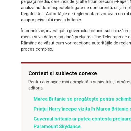
pe piața media, care include și alte titluri precum i-Paper,
analiza nu doar aspectele legate de concurență, ci și impli
Regatul Unit. Autoritățile de reglementare vor avea un rol 
asupra peisajului media britanic.
În concluzie, investigația guvernului britanic subliniază im
media și va determina dacă preluarea The Telegraph de c
Rămâne de văzut cum vor reacționa autoritățile de reglemen
proces complex.
Context și subiecte conexe
Pentru o imagine mai completă a subiectului, urmărește
editorial.
Marea Britanie se pregătește pentru schim
Prințul Harry începe vizita în Marea Britani
Guvernul britanic ar putea contesta preluar
Paramount Skydance