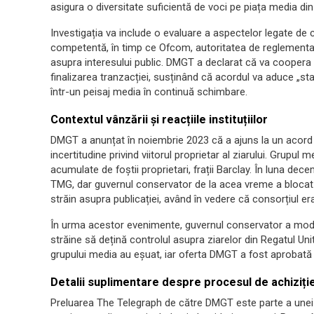
asigura o diversitate suficientă de voci pe piața media din
Investigația va include o evaluare a aspectelor legate de
competentă, în timp ce Ofcom, autoritatea de reglementar
asupra interesului public. DMGT a declarat că va coopera c
finalizarea tranzacției, susținând că acordul va aduce „sta
într-un peisaj media în continuă schimbare.
Contextul vânzării și reacțiile instituțiilor
DMGT a anunțat în noiembrie 2023 că a ajuns la un acord
incertitudine privind viitorul proprietar al ziarului. Grupul
acumulate de foștii proprietari, frații Barclay. În luna de
TMG, dar guvernul conservator de la acea vreme a blocat 
străin asupra publicației, având în vedere că consorțiul e
În urma acestor evenimente, guvernul conservator a modifica
străine să dețină controlul asupra ziarelor din Regatul Uni
grupului media au eșuat, iar oferta DMGT a fost aprobată
Detalii suplimentare despre procesul de achiziți
Preluarea The Telegraph de către DMGT este parte a unei s