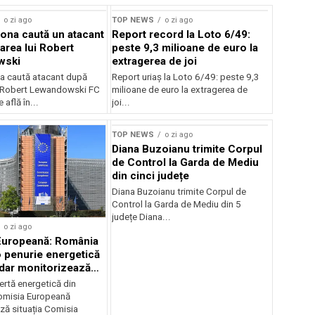
o zi ago
TOP NEWS
o zi ago
ona caută un atacant
Report record la Loto 6/49:
area lui Robert
peste 9,3 milioane de euro la
wski
extragerea de joi
a caută atacant după
Report uriaș la Loto 6/49: peste 9,3
i Robert Lewandowski FC
milioane de euro la extragerea de
 află în...
joi...
TOP NEWS
o zi ago
Diana Buzoianu trimite Corpul
de Control la Garda de Mediu
din cinci județe
Diana Buzoianu trimite Corpul de
Control la Garda de Mediu din 5
județe Diana...
o zi ago
Europeană: România
o penurie energetică
 dar monitorizează
ertă energetică din
omisia Europeană
ză situația Comisia