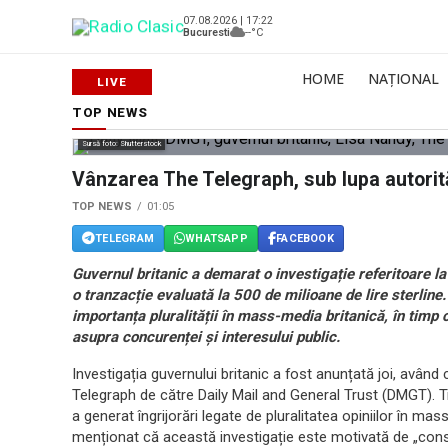
07.08.2026 | 17:22
Bucuresti
--°C
HOME
NAȚIONAL
TOP NEWS
Sursă foto: Shutterstock
Vânzarea The Telegraph, sub lupa autorități
TOP NEWS
01:05
TELEGRAM
WHATSAPP
FACEBOOK
Guvernul britanic a demarat o investigație referitoare la
o tranzacție evaluată la 500 de milioane de lire sterline.
importanța pluralității în mass-media britanică, în timp 
asupra concurenței și interesului public.
Investigația guvernului britanic a fost anunțată joi, având c
Telegraph de către Daily Mail and General Trust (DMGT). Tra
a generat îngrijorări legate de pluralitatea opiniilor în mas
menționat că această investigație este motivată de „consi