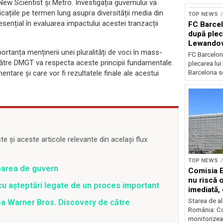
 New Scientist și Metro. Investigația guvernului va
cațiile pe termen lung asupra diversității media din
TOP NEWS
esențial în evaluarea impactului acestei tranzacții
FC Barcel
după plec
Lewando
portanța menținerii unei pluralități de voci în mass-
FC Barcelon
ătre DMGT va respecta aceste principii fundamentale.
plecarea lu
Barcelona se
tare și care vor fi rezultatele finale ale acestui
 și aceste articole relevante din același flux
TOP NEWS
barea de guvern
Comisia 
nu riscă 
e cu așteptări legate de un proces important
imediată,
situația
Starea de al
ea Warner Bros. Discovery de către
România: C
monitorizea