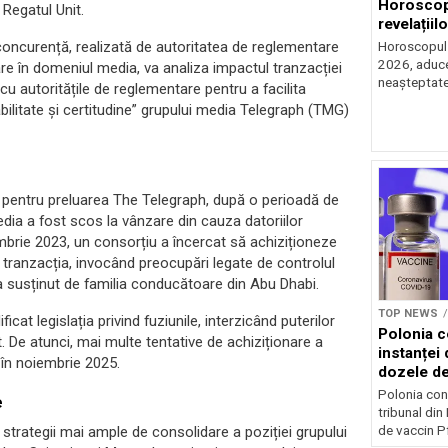
Horoscop 
 Regatul Unit.
revelațiilo
 concurență, realizată de autoritatea de reglementare
Horoscopul z
2026, aduce 
e în domeniul media, va analiza impactul tranzacției
neașteptate 
u autoritățile de reglementare pentru a facilita
bilitate și certitudine” grupului media Telegraph (TMG)
 pentru preluarea The Telegraph, după o perioadă de
 media a fost scos la vânzare din cauza datoriilor
cembrie 2023, un consorțiu a încercat să achiziționeze
tranzacția, invocând preocupări legate de controlul
ra susținut de familia conducătoare din Abu Dhabi.
TOP NEWS
t legislația privind fuziunile, interzicând puterilor
Polonia c
t. De atunci, mai multe tentative de achiziționare a
instanței 
 în noiembrie 2025.
dozele de
Polonia con
e
tribunal din
de vaccin Pf
trategii mai ample de consolidare a poziției grupului