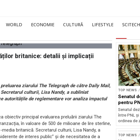
WORLD
ECONOMIE
CULTURĂ
LIFESTYLE
SCITECH
lor britanice: detalii și implicații
 preluarea ziarului The Telegraph de către Daily Mail,
TOP NEWS
 Secretarul culturii, Lisa Nandy, a subliniat
Senatul d
ce autoritățile de reglementare vor analiza impactul
pentru PN
Senatul dez
între PNL ș
a obiectiv principal evaluarea preluării ziarului The
ordinea de z
nzacția, în valoare de 500 de milioane de lire sterline,
s-media britanică. Secretarul culturii, Lisa Nandy, a
TOP NEWS
derente de interes public” și de necesitatea de a