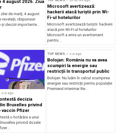
TOP NEWS
20 de ore ago
4 august 2026. Ziua
Microsoft avertizează:
r
hackerii atacă turiștii prin Wi-
ilei de marți, 4 august
Fi-ul hotelurilor
revelații, răspunsuri
Microsoft avertizează turiștii: hackerii
și decizii importante...
atacă prin Wi-Fi-ul hotelurilor
Microsoft a emis un avertisment
pentru...
TOP NEWS
o zi ago
Bolojan: România nu va avea
scumpiri la energie sau
restricții în transportul public
Bolojan: Nu luăm în calcul scumpirea
energiei sau restricții pentru populație
Premierul interimar Ilie...
o zi ago
ontestă decizia
din Bruxelles privind
 vaccin Pfizer
testă o hotărâre a unui
 Bruxelles privind dozele
izer...