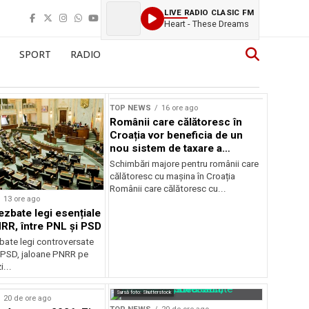
LIVE RADIO CLASIC FM
Heart - These Dreams
SPORT
RADIO
TOP NEWS
16 ore ago
Românii care călătoresc în
Croația vor beneficia de un
nou sistem de taxare a
autostrăzilor
Schimbări majore pentru românii care
călătoresc cu mașina în Croația
Românii care călătoresc cu...
13 ore ago
ezbate legi esențiale
RR, între PNL și PSD
bate legi controversate
i PSD, jaloane PNRR pe
i...
Sursă foto: Shutterstock
20 de ore ago