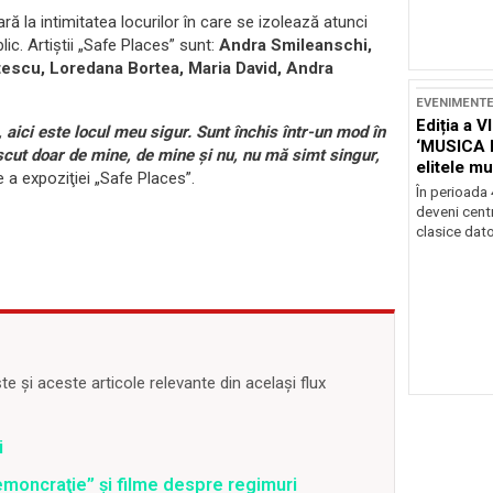
ră la intimitatea locurilor în care se izolează atunci
ic. Artiştii „Safe Places” sunt:
Andra Smileanschi,
escu, Loredana Bortea, Maria David, Andra
EVENIMENT
Ediția a V
, aici este locul meu sigur. Sunt închis într-un mod în
‘MUSICA 
scut doar de mine, de mine şi nu, nu mă simt singur,
elitele mu
e a expoziţiei „Safe Places”.
Brașov
În perioada
deveni centr
clasice dator
 și aceste articole relevante din același flux
i
moncraţie” şi filme despre regimuri