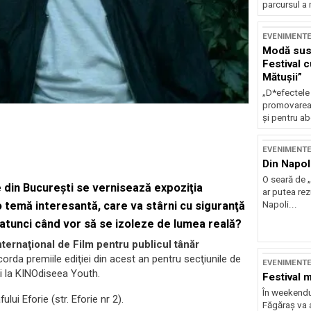
parcursul a 
EVENIMENT
Modă sust
Festival 
Mătușii”
„D*efectele
promovarea 
și pentru ab
EVENIMENT
Din Napol
O seară de „
e din Bucureşti se vernisează expoziţia
ar putea re
Napoli...
o temă interesantă, care va stârni cu siguranţă
 atunci când vor să se izoleze de lumea reală?
nternaţional de Film pentru publicul tânăr
acorda premiile ediţiei din acest an pentru secţiunile de
EVENIMENT
şi la KINOdiseea Youth.
Festival 
În weekendu
lui Eforie (str. Eforie nr 2).
Făgăraș va a