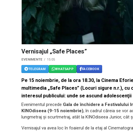
Vernisajul „Safe Places”
EVENIMENTE
15:05
TELEGRAM
WHATSAPP
FACEBOOK
Pe 15 noiembrie, de la ora 18.30, la Cinema Efori
multimedia „Safe Places” (Locuri sigure n.r.), cu 
interesul publicului: unde se ascund adolescenţii
Evenimentul precede
Gala de închidere a Festivalului I
KINOdiseea (9-15 noiembrie)
, în cadrul căreia se vor 
lungmetraj şi scurtmetraj, atât la KINOdiseea Junior, cât 
Vernisajul va avea loc în foaierul de la etaj al Cinematografu