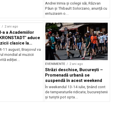
Andrei Irimia și colegii săi, Răzvan
Păun și Thibault Solorzano, anunță cu
entuziasm o...
E
2 ani ago
II-a a Academiilor
KRONSTADT’ aduce
zicii clasice la
 4-11 august, Brașovul va
ul mondial al muzicii
ită ediției...
EVENIMENTE
2 ani ago
Străzi deschise, București –
Promenadă urbană se
suspendă în acest weekend
În weekendul 13-14 iulie, ținând cont
de temperaturile ridicate, bucureștenii
și turiștii pot opta...