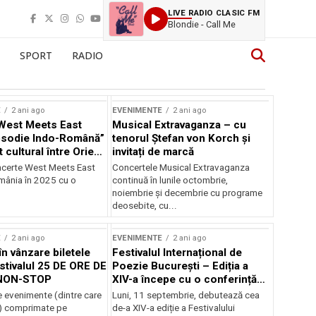
LIVE RADIO CLASIC FM
Blondie - Call Me
SPORT
RADIO
E
2 ani ago
EVENIMENTE
2 ani ago
West Meets East
Musical Extravaganza – cu
psodie Indo-Română”
tenorul Ștefan von Korch și
t cultural între Orient
invitați de marcă
nt
ncerte West Meets East
Concertele Musical Extravaganza
omânia în 2025 cu o
continuă în lunile octombrie,
noiembrie şi decembrie cu programe
deosebite, cu...
E
2 ani ago
EVENIMENTE
2 ani ago
în vânzare biletele
Festivalul Internațional de
stivalul 25 DE ORE DE
Poezie București – Ediția a
NON-STOP
XIV-a începe cu o conferință
despre limba română
 evenimente (dintre care
Luni, 11 septembrie, debutează cea
susținută de Marco Lucchesi
) comprimate pe
de-a XIV-a ediție a Festivalului