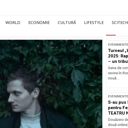
WORLD
ECONOMIE
CULTURĂ
LIFESTYLE
SCITECH
EVENIMENT
Turneul „
2025: Ra
– un tribu
și Occide
Seria de co
revine în R
nouă...
EVENIMENT
S-au pus 
pentru Fe
TEATRU 
Douăzeci de
două online