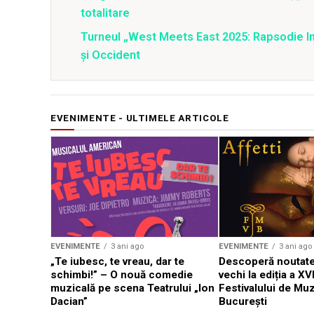
totalitare
Turneul „West Meets East 2025: Rapsodie Ind
și Occident
EVENIMENTE - ULTIMELE ARTICOLE
EVENIMENTE
3 ani ago
EVENIMENTE
3 ani ago
„Te iubesc, te vreau, dar te
Descoperă noutate
schimbi!” – O nouă comedie
vechi la ediția a XVI
muzicală pe scena Teatrului „Ion
Festivalului de Mu
Dacian”
București