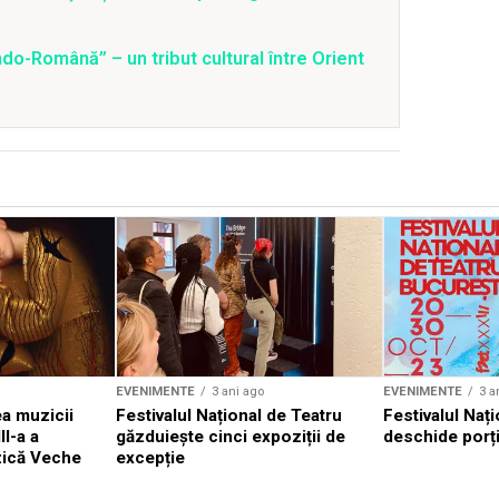
o-Română” – un tribut cultural între Orient
EVENIMENTE
3 ani ago
EVENIMENTE
3 a
a muzicii
Festivalul Național de Teatru
Festivalul Nați
II-a a
găzduiește cinci expoziții de
deschide porți
zică Veche
excepție