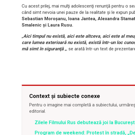
Cu acest prilej, mai mulţi adolescenţi renunţă pentru o sea
când simt nevoia unei pauze de la realitate şi le expun publ
Sebastian Moroşanu, Ioana Jantea, Alexandra Stamat
Smalenic şi Laura Rusu.
„
Aici timpul nu există, aici este altceva, aici este al meu
care lumea exterioară nu există, există într-un loc cuno
mă simt în siguranţă
„, se arată într-un text de prezentar
Context și subiecte conexe
Pentru o imagine mai completă a subiectului, urmărește
editorial.
Zilele Filmului Rus debutează joi la Bucureșt
Program de weekend: Protest în stradă, „De