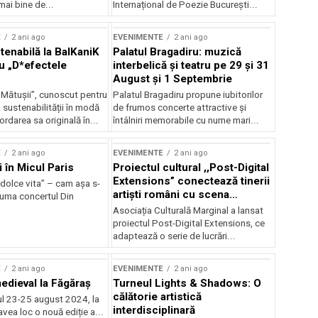
mai bine de...
Internațional de Poezie București...
E
2 ani ago
EVENIMENTE
2 ani ago
enabilă la BalKaniK
Palatul Bragadiru: muzică
cu „D*efectele
interbelică şi teatru pe 29 şi 31
August şi 1 Septembrie
 Mătușii”, cunoscut pentru
Palatul Bragadiru propune iubitorilor
sustenabilității în modă
de frumos concerte attractive şi
ordarea sa originală în...
întâlniri memorabile cu nume mari...
E
2 ani ago
EVENIMENTE
2 ani ago
i în Micul Paris
Proiectul cultural ,,Post-Digital
Extensions” conectează tinerii
dolce vita” – cam așa s-
artiști români cu scena
zuma concertul Din
internațională
Asociația Culturală Marginal a lansat
proiectul Post-Digital Extensions, ce
adaptează o serie de lucrări...
E
2 ani ago
EVENIMENTE
2 ani ago
medieval la Făgăraș
Turneul Lights & Shadows: O
călătorie artistică
l 23-25 august 2024, la
interdisciplinară
vea loc o nouă ediție a...