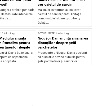
 interviurilor pentru
Sidex Galați: Investitori mari
-șefi
cer caietul de sarcini
stiției a stabilit perioada
Mai mulți investitori au solicitat
i desfășurate interviurile
caietul de sarcini pentru licitația
ile de...
combinatului siderurgic Liberty
Galați,...
E
6 luni ago
ACTUALITATE
6 luni ago
 Mediului anunță
Nicușor Dan anunță amânarea
n Romsilva pentru
discuțiilor despre șefii
 tăierilor ilegale
parchetelor
iului, Diana Buzoianu, a
Președintele Nicușor Dan a declarat
 speră ca săptămâna
că discuțiile privind numirile pentru
fie adoptată...
șefii parchetelor și serviciilor...