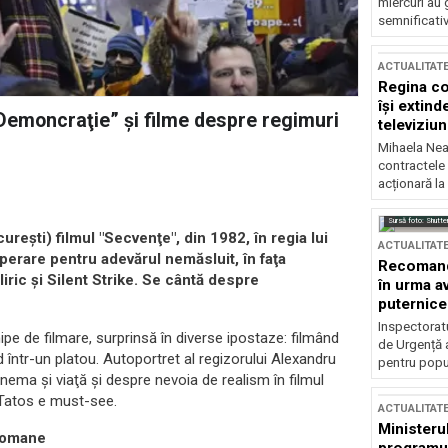
miercuri au 
semnificati
ACTUALITAT
Regina co
își extind
Demoncraţie” şi filme despre regimuri
televiziun
Mihaela Nea
contractele 
acționară la
Sursă foto: Shutte
eşti) filmul "Secvenţe", din 1982, în regia lui
ACTUALITAT
perare pentru adevărul nemăsluit, în faţa
Recomandă
ric şi Silent Strike. Se cântă despre
în urma av
puternice
Inspectoratu
ipe de filmare, surprinsă în diverse ipostaze: filmând
de Urgență 
 într-un platou. Autoportret al regizorului Alexandru
pentru popula
nema şi viaţă şi despre nevoia de realism în filmul
i Tatos e must-see.
ACTUALITAT
Ministerul
 Romane