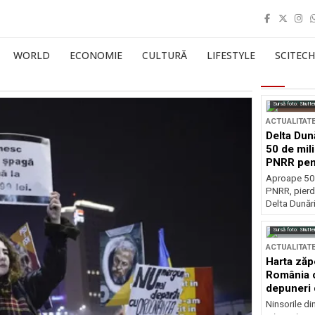
WORLD
ECONOMIE
CULTURĂ
LIFESTYLE
SCITECH
Sursă foto: Shutte
ACTUALITAT
Delta Dun
50 de mil
PNRR pen
esențiale
Aproape 50 
PNRR, pierdu
Delta Dunării
Sursă foto: Shutte
ACTUALITAT
Harta zăp
România c
depuneri 
Ninsorile di