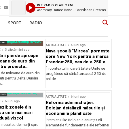
LIVE RADIO CLASIC FM
Goombay Dance Band - Caribbean Dreams
SPORT
RADIO
rstock
ACTUALITATE
4 luni ago
E
3 săptămâni ago
Nava-școală “Mircea” pornește
ării pierde aproape
spre New York pentru a marca
ioane de euro din
Freedom250, cea de-a 250-a
tru proiecte
aniversare a Statelor Unite
În contextul în care Statele Unite se
de milioane de euro din
pregătesc să sărbătorească 250 de
ți pentru Delta Dunării
ani de...
...
rstock
ACTUALITATE
6 luni ago
E
6 luni ago
Reforma administrației:
ezii: zonele din
Bolojan detaliază măsurile și
u cele mai mari
economiile planificate
după viscol
Premierul Ilie Bolojan a anunțat că
n noaptea de marți spre
elementele fundamentale ale reformei