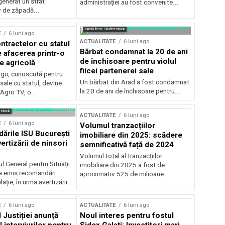
generat un strat
administrației au fost convenite...
v de zăpadă...
Sursă foto: Shutterstock
E
6 luni ago
ACTUALITATE
6 luni ago
ntractelor cu statul
Bărbat condamnat la 20 de ani
e afacerea printr-o
de închisoare pentru violul
e agricolă
fiicei partenerei sale
gu, cunoscută pentru
Un bărbat din Arad a fost condamnat
sale cu statul, devine
la 20 de ani de închisoare pentru...
 Agro TV, o...
rstock
ACTUALITATE
6 luni ago
E
6 luni ago
Volumul tranzacțiilor
rile ISU București
imobiliare din 2025: scădere
ertizării de ninsori
semnificativă față de 2024
Volumul total al tranzacțiilor
l General pentru Situații
imobiliare din 2025 a fost de
a emis recomandări
aproximativ 525 de milioane...
ție, în urma avertizării...
E
6 luni ago
ACTUALITATE
6 luni ago
 Justiției anunță
Noul interes pentru fostul