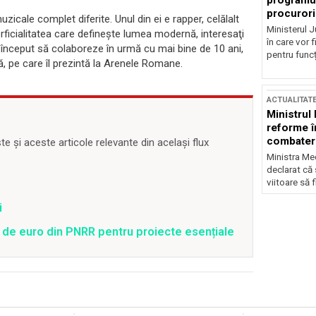
programul
procurori
zicale complet diferite. Unul din ei e rapper, celălalt
Ministerul Ju
ficialitatea care defineşte lumea modernă, interesaţi
în care vor f
 început să colaboreze în urmă cu mai bine de 10 ani,
pentru funcți
nă, pe care îl prezintă la Arenele Romane.
ACTUALITAT
Ministrul
reforme î
combaterea
 și aceste articole relevante din același flux
Ministra Med
declarat că
viitoare să 
i
 de euro din PNRR pentru proiecte esențiale