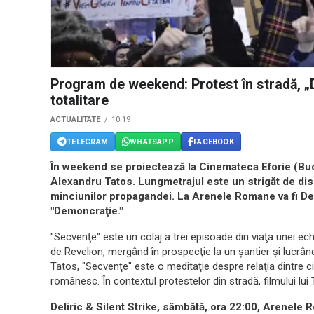
Program de weekend: Protest în stradă, „
totalitare
ACTUALITATE
10:19
TELEGRAM
WHATSAPP
FACEBOOK
În weekend se proiectează la Cinemateca Eforie (Bucur
Alexandru Tatos. Lungmetrajul este un strigăt de dis
minciunilor propagandei. La Arenele Romane va fi Deli
"Demoncraţie."
"Secvenţe" este un colaj a trei episoade din viaţa unei ech
de Revelion, mergând în prospecţie la un şantier şi lucrând
Tatos, "Secvenţe" este o meditaţie despre relaţia dintre ci
românesc. În contextul protestelor din stradă, filmului lu
Deliric & Silent Strike, sâmbătă, ora 22:00, Arenele