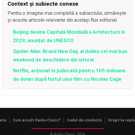
Context și subiecte conexe
Pentru o imagine mai completă a subiectului, urmărește
și aceste articole relevante din același flux editorial.
Beijing devine Capitala Mondială a Arhitecturii în
2029, anunțat de UNESCO
Spider-Man: Brand New Day, al doilea cel mai bun
weekend de deschidere din istorie
Netflix, acționat în judecată pentru 105 milioane
de dolari după furtul unui film cu Nicolas Cage
tate
Cum ascult Radio Clasic?
Codul de conduită
Drept la repli
© Radio Clasic, 2026