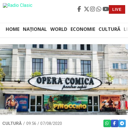
LIVE
HOME
NAȚIONAL
WORLD
ECONOMIE
CULTURĂ
L
CULTURĂ
09:56 / 07/08/2020
WHATSAPP
FACEBO
TEL