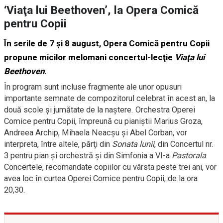
‘Viaţa lui Beethoven’, la Opera Comică
pentru Copii
În serile de 7 şi 8 august, Opera Comică pentru Copii
propune micilor melomani concertul-lecţie
Viaţa lui
Beethoven
.
În program sunt incluse fragmente ale unor opusuri
importante semnate de compozitorul celebrat în acest an, la
două scole şi jumătate de la naştere. Orchestra Operei
Comice pentru Copii, împreună cu pianiştii Marius Groza,
Andreea Archip, Mihaela Neacșu şi Abel Corban, vor
interpreta, între altele, părţi din
Sonata lunii
, din Concertul nr.
3 pentru pian şi orchestră şi din Simfonia a VI-a
Pastorala
.
Concertele, recomandate copiilor cu vârsta peste trei ani, vor
avea loc în curtea Operei Comice pentru Copii, de la ora
20,30.