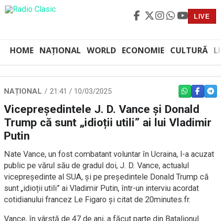
LIVE
HOME
NAȚIONAL
WORLD
ECONOMIE
CULTURĂ
L
NAȚIONAL
21:41 / 10/03/2025
WHATSAPP
FACEBO
TEL
Vicepreședintele J. D. Vance și Donald
Trump că sunt „idioții utili” ai lui Vladimir
Putin
Nate Vance, un fost combatant voluntar în Ucraina, l-a acuzat
public pe vărul său de gradul doi, J. D. Vance, actualul
vicepreședinte al SUA, și pe președintele Donald Trump că
sunt „idioții utili” ai Vladimir Putin, într-un interviu acordat
cotidianului francez Le Figaro și citat de 20minutes.fr.
Vance, în vârstă de 47 de ani, a făcut parte din Batalionul