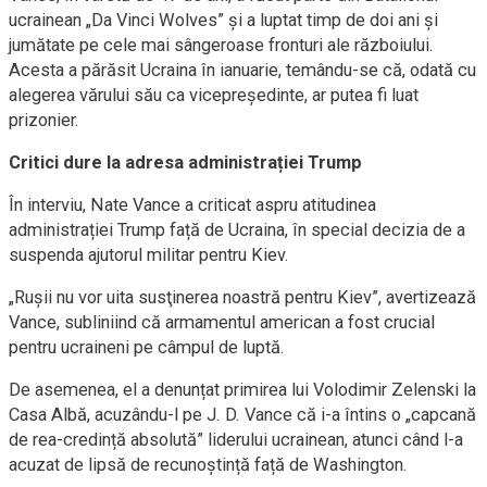
ucrainean „Da Vinci Wolves” și a luptat timp de doi ani și
jumătate pe cele mai sângeroase fronturi ale războiului.
Acesta a părăsit Ucraina în ianuarie, temându-se că, odată cu
alegerea vărului său ca vicepreședinte, ar putea fi luat
prizonier.
Critici dure la adresa administrației Trump
În interviu, Nate Vance a criticat aspru atitudinea
administrației Trump față de Ucraina, în special decizia de a
suspenda ajutorul militar pentru Kiev.
„Ruşii nu vor uita susţinerea noastră pentru Kiev”, avertizează
Vance, subliniind că armamentul american a fost crucial
pentru ucraineni pe câmpul de luptă.
De asemenea, el a denunțat primirea lui Volodimir Zelenski la
Casa Albă, acuzându-l pe J. D. Vance că i-a întins o „capcană
de rea-credință absolută” liderului ucrainean, atunci când l-a
acuzat de lipsă de recunoștință față de Washington.