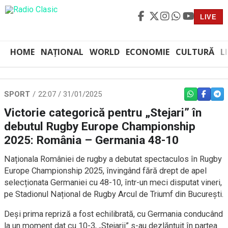
LIVE
HOME
NAȚIONAL
WORLD
ECONOMIE
CULTURĂ
L
SPORT
22:07 / 31/01/2025
WHATSAPP
FACEBO
TEL
Victorie categorică pentru „Stejari” în
debutul Rugby Europe Championship
2025: România – Germania 48-10
Naționala României de rugby a debutat spectaculos în Rugby
Europe Championship 2025, învingând fără drept de apel
selecționata Germaniei cu 48-10, într-un meci disputat vineri,
pe Stadionul Național de Rugby Arcul de Triumf din București.
Deși prima repriză a fost echilibrată, cu Germania conducând
la un moment dat cu 10-3, „Stejarii” s-au dezlănțuit în partea