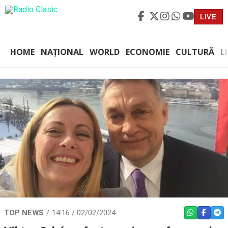
LIVE
HOME
NAȚIONAL
WORLD
ECONOMIE
CULTURĂ
L
TOP NEWS
14:16 / 02/02/2024
WHATSAPP
FACEBO
TEL