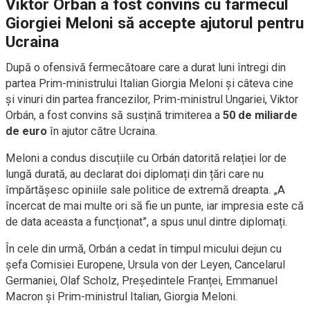
Viktor Orbán a fost convins cu farmecul
Giorgiei Meloni să accepte ajutorul pentru
Ucraina
După o ofensivă fermecătoare care a durat luni întregi din
partea Prim-ministrului Italian Giorgia Meloni și câteva cine
și vinuri din partea francezilor, Prim-ministrul Ungariei, Viktor
Orbán, a fost convins să susțină trimiterea a
50 de miliarde
de euro
în ajutor către Ucraina.
Meloni a condus discuțiile cu Orbán datorită relației lor de
lungă durată, au declarat doi diplomați din țări care nu
împărtășesc opiniile sale politice de extremă dreapta. „A
încercat de mai multe ori să fie un punte, iar impresia este că
de data aceasta a funcționat”, a spus unul dintre diplomați.
În cele din urmă, Orbán a cedat în timpul micului dejun cu
șefa Comisiei Europene, Ursula von der Leyen, Cancelarul
Germaniei, Olaf Scholz, Președintele Franței, Emmanuel
Macron și Prim-ministrul Italian, Giorgia Meloni.