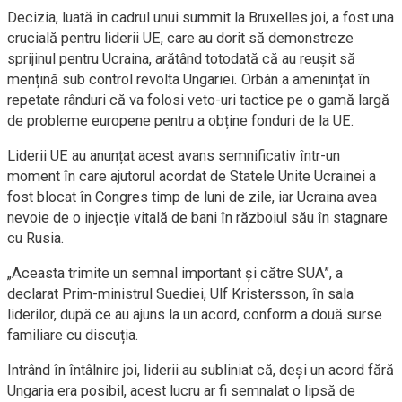
Decizia, luată în cadrul unui summit la Bruxelles joi, a fost una
crucială pentru liderii UE, care au dorit să demonstreze
sprijinul pentru Ucraina, arătând totodată că au reușit să
mențină sub control revolta Ungariei. Orbán a amenințat în
repetate rânduri că va folosi veto-uri tactice pe o gamă largă
de probleme europene pentru a obține fonduri de la UE.
Liderii UE au anunțat acest avans semnificativ într-un
moment în care ajutorul acordat de Statele Unite Ucrainei a
fost blocat în Congres timp de luni de zile, iar Ucraina avea
nevoie de o injecție vitală de bani în războiul său în stagnare
cu Rusia.
„Aceasta trimite un semnal important și către SUA”, a
declarat Prim-ministrul Suediei, Ulf Kristersson, în sala
liderilor, după ce au ajuns la un acord, conform a două surse
familiare cu discuția.
Intrând în întâlnire joi, liderii au subliniat că, deși un acord fără
Ungaria era posibil, acest lucru ar fi semnalat o lipsă de