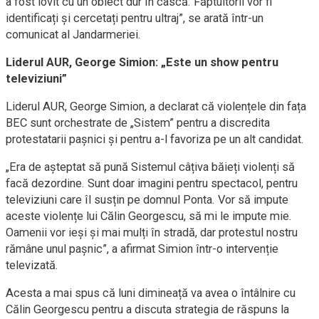
a fost lovit cu un obiect dur în cască. Făptuitorii vor fi
identificați și cercetați pentru ultraj”, se arată într-un
comunicat al Jandarmeriei.
Liderul AUR, George Simion: „Este un show pentru
televiziuni”
Liderul AUR, George Simion, a declarat că violențele din fața
BEC sunt orchestrate de „Sistem” pentru a discredita
protestatarii pașnici și pentru a-l favoriza pe un alt candidat.
„Era de așteptat să pună Sistemul câțiva băieți violenți să
facă dezordine. Sunt doar imagini pentru spectacol, pentru
televiziuni care îl susțin pe domnul Ponta. Vor să impute
aceste violențe lui Călin Georgescu, să mi le impute mie.
Oamenii vor ieși și mai mulți în stradă, dar protestul nostru
rămâne unul pașnic”, a afirmat Simion într-o intervenție
televizată.
Acesta a mai spus că luni dimineață va avea o întâlnire cu
Călin Georgescu pentru a discuta strategia de răspuns la