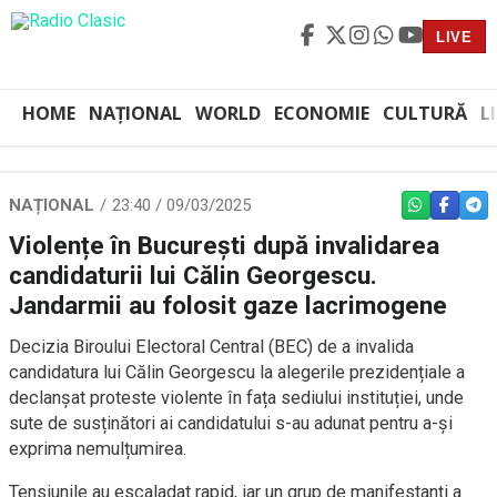
LIVE
HOME
NAȚIONAL
WORLD
ECONOMIE
CULTURĂ
L
NAȚIONAL
23:40 / 09/03/2025
WHATSAPP
FACEBO
TEL
Violențe în București după invalidarea
candidaturii lui Călin Georgescu.
Jandarmii au folosit gaze lacrimogene
Decizia Biroului Electoral Central (BEC) de a invalida
candidatura lui Călin Georgescu la alegerile prezidențiale a
declanșat proteste violente în fața sediului instituției, unde
sute de susținători ai candidatului s-au adunat pentru a-și
exprima nemulțumirea.
Tensiunile au escaladat rapid, iar un grup de manifestanți a