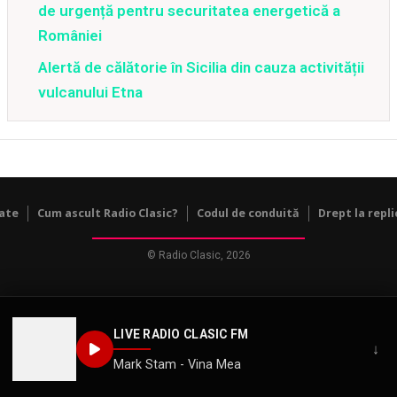
de urgență pentru securitatea energetică a
României
Alertă de călătorie în Sicilia din cauza activității
vulcanului Etna
tate
Cum ascult Radio Clasic?
Codul de conduită
Drept la repli
© Radio Clasic, 2026
LIVE RADIO CLASIC FM
↓
Mark Stam - Vina Mea