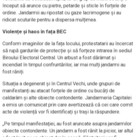
început să arunce cu pietre, petarde și sticle în forțele de
ordine. Jandarmii au ripostat cu gaze lacrimogene și au
ridicat scuturile pentru a dispersa mulțimea.
Violențe și haos în fața BEC
Conform imaginilor de la fața locului, protestatarii au încercat
să rupă gardurile de protecție și să forțeze intrarea în sediul
Biroului Electoral Central. Un arbust a fost dărâmat și
incendiat în timpul confruntărilor, iar mai mulți jandarmi au
fost răniți.
Situația a degenerat și în Centrul Vechi, unde grupuri de
manifestanți au atacat forțele de ordine cu bucăți de
caldarâm și alte obiecte contondente. Jandarmeria Capitalei
a emis un comunicat prin care avertizează că cei care comit
acte de violență vor fi identificați și trași la răspundere.
„Pe timpul manifestaţiei, au fost aruncate asupra jandarmilor
obiecte contondente. Un jandarm a fost rănit la picior, iar altul