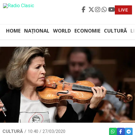
LIVE
HOME
NAȚIONAL
WORLD
ECONOMIE
CULTURĂ
L
CULTURĂ
10:40 / 27/03/2020
WHATSAPP
FACEBO
TEL