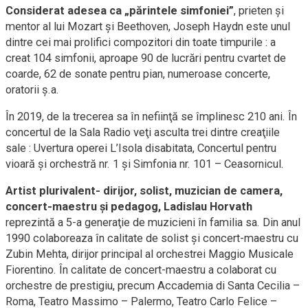
Considerat adesea ca „părintele simfoniei”
, prieten şi
mentor al lui Mozart şi Beethoven, Joseph Haydn este unul
dintre cei mai prolifici compozitori din toate timpurile : a
creat 104 simfonii, aproape 90 de lucrări pentru cvartet de
coarde, 62 de sonate pentru pian, numeroase concerte,
oratorii ş.a.
În 2019, de la trecerea sa în nefiinţă se împlinesc 210 ani. În
concertul de la Sala Radio veţi asculta trei dintre creaţiile
sale : Uvertura operei L’Isola disabitata, Concertul pentru
vioară şi orchestră nr. 1 şi Simfonia nr. 101 – Ceasornicul.
Artist plurivalent- dirijor, solist, muzician de camera,
concert-maestru şi pedagog, Ladislau Horvath
reprezintă a 5-a generaţie de muzicieni în familia sa. Din anul
1990 colaboreaza în calitate de solist şi concert-maestru cu
Zubin Mehta, dirijor principal al orchestrei Maggio Musicale
Fiorentino. În calitate de concert-maestru a colaborat cu
orchestre de prestigiu, precum Accademia di Santa Cecilia –
Roma, Teatro Massimo – Palermo, Teatro Carlo Felice –