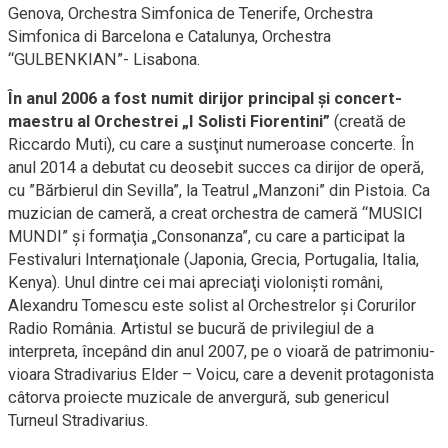
Genova, Orchestra Simfonica de Tenerife, Orchestra
Simfonica di Barcelona e Catalunya, Orchestra
“GULBENKIAN”- Lisabona.
În anul 2006 a fost numit dirijor principal şi concert-
maestru al Orchestrei „I Solisti Fiorentini”
(creată de
Riccardo Muti), cu care a susţinut numeroase concerte. În
anul 2014 a debutat cu deosebit succes ca dirijor de operă,
cu ”Bărbierul din Sevilla”, la Teatrul „Manzoni” din Pistoia. Ca
muzician de cameră, a creat orchestra de cameră “MUSICI
MUNDI” şi formaţia „Consonanza”, cu care a participat la
Festivaluri Internaţionale (Japonia, Grecia, Portugalia, Italia,
Kenya). Unul dintre cei mai apreciaţi violonişti români,
Alexandru Tomescu este solist al Orchestrelor şi Corurilor
Radio România. Artistul se bucură de privilegiul de a
interpreta, începând din anul 2007, pe o vioară de patrimoniu-
vioara Stradivarius Elder – Voicu, care a devenit protagonista
câtorva proiecte muzicale de anvergură, sub genericul
Turneul Stradivarius.