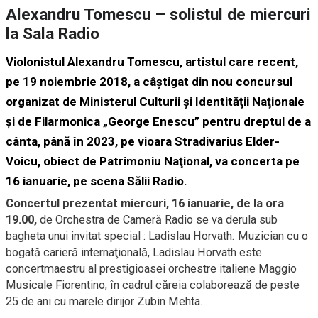
Alexandru Tomescu – solistul de miercuri
la Sala Radio
Violonistul Alexandru Tomescu, artistul care recent,
pe 19 noiembrie 2018, a câştigat din nou concursul
organizat de Ministerul Culturii şi Identităţii Naţionale
şi de Filarmonica „George Enescu” pentru dreptul de a
cânta, până în 2023, pe vioara Stradivarius Elder-
Voicu, obiect de Patrimoniu Naţional, va concerta pe
16 ianuarie, pe scena Sălii Radio.
Concertul prezentat miercuri, 16 ianuarie, de la ora
19.00,
de Orchestra de Cameră Radio se va derula sub
bagheta unui invitat special : Ladislau Horvath. Muzician cu o
bogată carieră internaţională, Ladislau Horvath este
concertmaestru al prestigioasei orchestre italiene Maggio
Musicale Fiorentino, în cadrul căreia colaborează de peste
25 de ani cu marele dirijor Zubin Mehta.