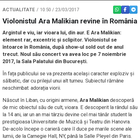
ACTUALITATE
10:50 / 23/03/2017
WHATSAPP
FACEBO
TEL
Violonistul Ara Malikian revine în România
Argintul e viu, iar vioara lui, din aur. E Ara Malikian:
element rar, excentric și sclipitor. Violonistul se
întoarce în România, după show-ul sold out de anul
trecut. Noul său concert va avea loc pe 7 noiembrie
2017, la Sala Palatului din București.
În fața publicului se va prezenta același caracter exploziv și
sălbatic, dar cu prilejul unui alt turneu. Subiectul rămâne
neschimbat: adorația viorii.
Născut în Liban, cu origini armene,
Ara Malikian
descoperă
de mic obiectul său de cult, vioara. E descoperit la rândul său
la 14 ani, iar un an mai târziu devine cel mai tânăr student la
prestigioasa Universitate de Muzică și Teatru din Hanovra.
De-acolo începe o carieră care îl duce pe marile scene ale
lumii, de la Carnegie Hall, NY, până la Salle Pleyel din Paris.