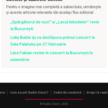
Pentru o imagine mai completă a subiectului, urmărește
și aceste articole relevante din același flux editorial.
„Spărgătorul de nuci” și „Lacul lebedelor” revin
la București
Lidia Buble își va desfășura primul concert la
Sala Palatului pe 27 februarie
Lara Fabian revine în concert la Bucureşti în
noiembrie
tate
Cum ascult Radio Clasic?
Codul de conduită
Drept la repli
© Radio Clasic, 2026