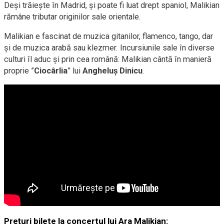
Deși trăiește în Madrid, și poate fi luat drept spaniol, Malikian
rămâne tributar originilor sale orientale.
Malikian e fascinat de muzica gitanilor, flamenco, tango, dar
și de muzica arabă sau klezmer. Incursiunile sale în diverse
culturi îl aduc și prin cea română: Malikian cântă în manieră
proprie ”
Ciocârlia
” lui
Angheluș Dinicu
.
Prețuri bilete la concertul lui Ara Malikian: