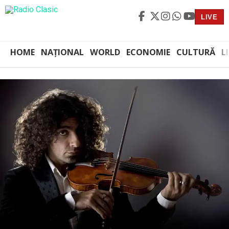
LIVE
HOME
NAȚIONAL
WORLD
ECONOMIE
CULTURĂ
L