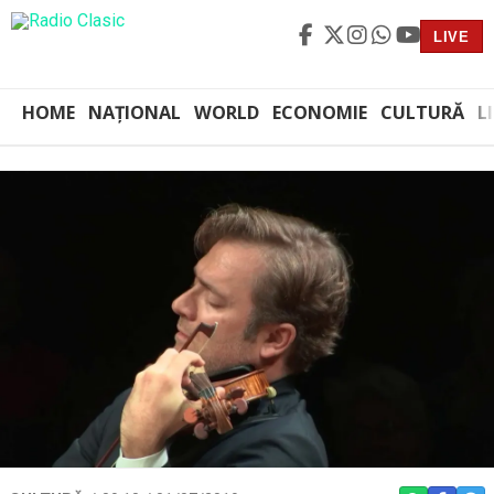
LIVE
HOME
NAȚIONAL
WORLD
ECONOMIE
CULTURĂ
L