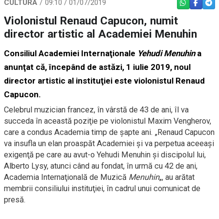
CULTURĂ
09:10 / 01/07/2019
WHATSAPP
FACEBO
TEL
Violonistul Renaud Capucon, numit
director artistic al Academiei Menuhin
Consiliul Academiei Internaţionale
Yehudi Menuhin
a
anunţat că, începând de astăzi, 1 iulie 2019, noul
director artistic al instituţiei este violonistul Renaud
Capucon.
Celebrul muzician francez, în vârstă de 43 de ani, îl va
succeda în această poziţie pe violonistul Maxim Vengherov,
care a condus Academia timp de şapte ani. „Renaud Capucon
va insufla un elan proaspăt Academiei şi va perpetua aceeaşi
exigenţă pe care au avut-o Yehudi Menuhin şi discipolul lui,
Alberto Lysy, atunci când au fondat, în urmă cu 42 de ani,
Academia Internaţională de Muzică
Menuhin
„, au arătat
membrii consiliului instituţiei, în cadrul unui comunicat de
presă.