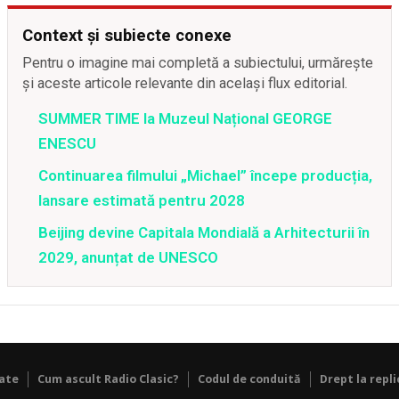
Context și subiecte conexe
Pentru o imagine mai completă a subiectului, urmărește
și aceste articole relevante din același flux editorial.
SUMMER TIME la Muzeul Național GEORGE
ENESCU
Continuarea filmului „Michael” începe producția,
lansare estimată pentru 2028
Beijing devine Capitala Mondială a Arhitecturii în
2029, anunțat de UNESCO
tate
Cum ascult Radio Clasic?
Codul de conduită
Drept la repli