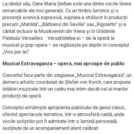
La rândul său, Oana Maria Șerban este una dintre vocile tinere
remarcabile ale noii generații. Cu un timbru luminos și o
prezență scenică expresivă, soprana a strălucit în producții
precum „Matilda”, „Bărbierul din Sevilla” sau „Rigoletto” și a
cântat inclusiv la Musikverein din Viena și în Grădinile
Palatului Versailles . Versatilitatea ei – de la operă la
musical și pop-opera – se regăsește pe deplin în conceptul
„Vivo per lei”.
Musical Extravaganza – opera, mai aproape de public
Concertul face parte din stagiunea „Musical Extravaganza”, un
demers artistic coordonat de Ștefan von Korch, care propune
întâlniri muzicale într-un cadru mai intim decât cel al marilor
producții de operă .
Conceptul urmărește apropierea publicului de genul clasic,
oferind spectacole tematice, într-o atmosferă caldă, unde
vocile soliştilor pot fi admirate într-o lumină personală,
susţinute de un acompaniament atent calibrat.