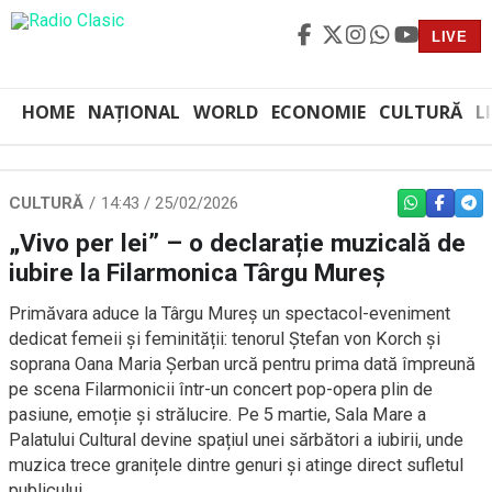
LIVE
HOME
NAȚIONAL
WORLD
ECONOMIE
CULTURĂ
L
CULTURĂ
14:43 / 25/02/2026
WHATSAPP
FACEBO
TEL
„Vivo per lei” – o declarație muzicală de
iubire la Filarmonica Târgu Mureș
Primăvara aduce la Târgu Mureș un spectacol-eveniment
dedicat femeii și feminității: tenorul Ștefan von Korch și
soprana Oana Maria Șerban urcă pentru prima dată împreună
pe scena Filarmonicii într-un concert pop-opera plin de
pasiune, emoție și strălucire. Pe 5 martie, Sala Mare a
Palatului Cultural devine spațiul unei sărbători a iubirii, unde
muzica trece granițele dintre genuri și atinge direct sufletul
publicului.