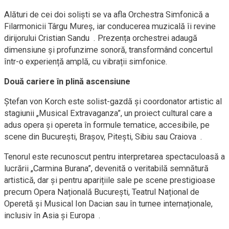
Alături de cei doi soliști se va afla Orchestra Simfonică a
Filarmonicii Târgu Mureș, iar conducerea muzicală îi revine
dirijorului Cristian Sandu . Prezența orchestrei adaugă
dimensiune și profunzime sonoră, transformând concertul
într-o experiență amplă, cu vibrații simfonice.
Două cariere în plină ascensiune
Ștefan von Korch este solist-gazdă și coordonator artistic al
stagiunii „Musical Extravaganza”, un proiect cultural care a
adus opera și opereta în formule tematice, accesibile, pe
scene din București, Brașov, Pitești, Sibiu sau Craiova .
Tenorul este recunoscut pentru interpretarea spectaculoasă a
lucrării „Carmina Burana”, devenită o veritabilă semnătură
artistică, dar și pentru aparițiile sale pe scene prestigioase
precum Opera Națională București, Teatrul Național de
Operetă și Musical Ion Dacian sau în turnee internaționale,
inclusiv în Asia și Europa .