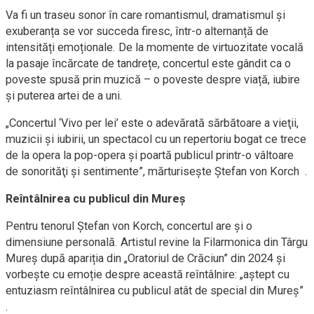
Va fi un traseu sonor în care romantismul, dramatismul și
exuberanța se vor succeda firesc, într-o alternanță de
intensități emoționale. De la momente de virtuozitate vocală
la pasaje încărcate de tandrețe, concertul este gândit ca o
poveste spusă prin muzică – o poveste despre viață, iubire
și puterea artei de a uni.
„Concertul ‘Vivo per lei’ este o adevărată sărbătoare a vieţii,
muzicii şi iubirii, un spectacol cu un repertoriu bogat ce trece
de la opera la pop-opera şi poartă publicul printr-o vâltoare
de sonorităţi şi sentimente”, mărturisește Ștefan von Korch .
Reîntâlnirea cu publicul din Mureș
Pentru tenorul Ștefan von Korch, concertul are și o
dimensiune personală. Artistul revine la Filarmonica din Târgu
Mureș după apariția din „Oratoriul de Crăciun” din 2024 și
vorbește cu emoție despre această reîntâlnire: „aştept cu
entuziasm reîntâlnirea cu publicul atât de special din Mureş”
.