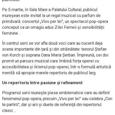
Pe 5 martie, în Sala Mare a Palatului Cultural, publicul
mureșean este invitat la un regal muzical cu parfum de
primăvară: concertul „Vivo per lei”, un spectacol pop-opera
conceput ca un omagiu adus Zilei Femeii și sensibilității
feminine .
În centrul serii se vor afla două voci care au cucerit deja
scene importante din țară și din străinătate: tenorul Ștefan
von Korch și soprana Oana Maria Șerban. Împreună, cei doi
promit un parcurs muzical care îmbină forța operei cu
accesibilitatea și lirismul pop-operei, într-o formulă artistică
menită să apropie marele repertoriu de publicul larg.
Un repertoriu între pasiune și rafinament
Programul serii reunește piese emblematice care au definit
fenomenul pop-opera, precum „Vivo per lei” sau celebra „Con
te partirò”, dar și arii și duete de referință din repertoriul
clasic .