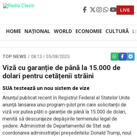
LIVE
HOME
NAȚIONAL
WORLD
ECONOMIE
CULTURĂ
L
TOP NEWS
08:13 / 05/08/2025
WHATSAPP
FACEBO
TEL
Viză cu garanție de până la 15.000 de
dolari pentru cetățenii străini
SUA testează un nou sistem de vize
Anunțul publicat recent în Registrul Federal al Statelor Unite
anunță lansarea unui program-pilot prin care solicitanții de
viză vor putea plăti o garanție de până la 15.000 de dolari,
menită să descurajeze depășirile termenului legal de
şedere. Administrat de Departamentul de Stat sub
coordonarea administraţiei preşedintelui Donald Trump, noul