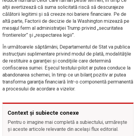
reduce numărul celor care rămân peste termen, în timp ce
alţii avertizează că suma solicitată riscă să descurajeze
călătorii legitimi şi să creeze noi bariere financiare. Pe de
altă parte, Factorii de decizie de la Washington mizează pe
mesajul ferm al administraţiei Trump privind „securitatea
frontierelor” şi „respectarea legii”.
În următoarele săptămâni, Departamentul de Stat va publica
instrucţiuni suplimentare privind modul de plată, modalităţile
de restituire a garanţiei şi condiţiile care determină
confiscarea sumei. Eşecul testului-pilot ar putea conduce la
abandonarea schemei, în timp ce un bilanţ pozitiv ar putea
transforma garanţia financiară într-o componentă permanentă
a procesului de acordare a vizelor.
Context și subiecte conexe
Pentru o imagine mai completă a subiectului, urmărește
și aceste articole relevante din același flux editorial.