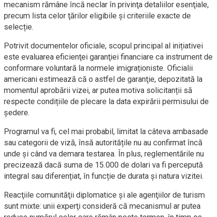
mecanism rămâne încă neclar în privinţa detaliilor esenţiale,
precum lista celor ţărilor eligibile și criteriile exacte de
selecție.
Potrivit documentelor oficiale, scopul principal al inițiativei
este evaluarea eficienţei garanţiei financiare ca instrument de
conformare voluntară la normele imigraționiste. Oficialii
americani estimează că o astfel de garanţie, depozitată la
momentul aprobării vizei, ar putea motiva solicitanții să
respecte condițiile de plecare la data expirării permisului de
ședere.
Programul va fi, cel mai probabil, limitat la câteva ambasade
sau categorii de viză, însă autoritățile nu au confirmat încă
unde și când va demara testarea. În plus, reglementările nu
precizează dacă suma de 15.000 de dolari va fi percepută
integral sau diferențiat, în funcție de durata şi natura vizitei.
Reacţiile comunităţii diplomatice şi ale agenţiilor de turism
sunt mixte: unii experţi consideră că mecanismul ar putea