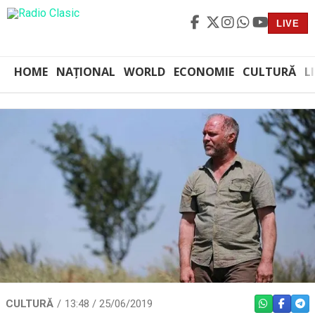
LIVE
HOME
NAȚIONAL
WORLD
ECONOMIE
CULTURĂ
L
CULTURĂ
13:48 / 25/06/2019
WHATSAPP
FACEBO
TEL