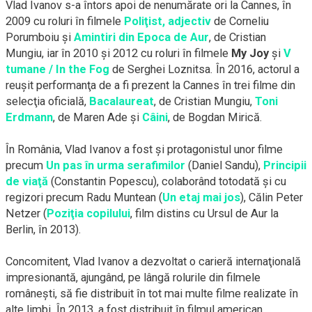
Vlad Ivanov
s-a
întors apoi de nenumărate ori la Cannes, în
2009 cu roluri în filmele
Poliţist, adjectiv
de Corneliu
Porumboiu şi
Amintiri din Epoca de Aur
, de Cristian
Mungiu, iar în 2010 şi 2012 cu roluri în filmele
My Joy
şi
V
tumane / In the Fog
de Serghei Loznitsa. În 2016, actorul a
reuşit performanţa de a fi prezent la Cannes în trei filme din
selecţia oficială,
Bacalaureat
, de Cristian Mungiu,
Toni
Erdmann
, de Maren Ade şi
Câini
, de Bogdan Mirică.
În România, Vlad Ivanov a fost şi protagonistul unor filme
precum
Un pas în urma serafimilor
(Daniel Sandu),
Principii
de viaţă
(Constantin Popescu), colaborând totodată şi cu
regizori precum Radu Muntean (
Un etaj mai jos
), Călin Peter
Netzer (
Poziţia copilului
, film distins cu Ursul de Aur la
Berlin, în 2013).
Concomitent, Vlad Ivanov a dezvoltat o carieră internaţională
impresionantă, ajungând, pe lângă rolurile din filmele
româneşti, să fie distribuit în tot mai multe filme realizate în
alte limbi. În 2013, a fost distribuit în filmul american