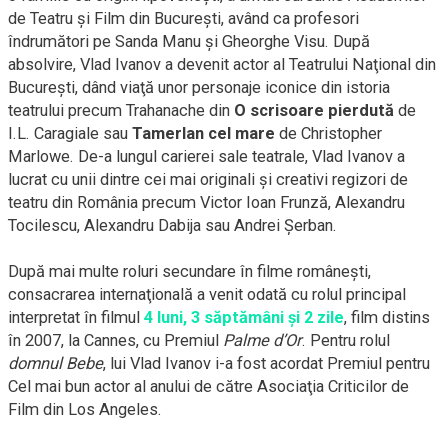
de Teatru şi Film din Bucureşti, având ca profesori
îndrumători pe Sanda Manu şi Gheorghe Visu. După
absolvire, Vlad Ivanov a devenit actor al Teatrului Naţional din
Bucureşti, dând viaţă unor personaje iconice din istoria
teatrului precum Trahanache din
O scrisoare pierdută
de
I.L. Caragiale sau
Tamerlan cel mare
de Christopher
Marlowe.
De-a
lungul carierei sale teatrale, Vlad Ivanov a
lucrat cu unii dintre cei mai originali şi creativi regizori de
teatru din România precum Victor Ioan Frunză, Alexandru
Tocilescu, Alexandru Dabija sau Andrei Şerban.
După mai multe roluri secundare în filme româneşti,
consacrarea internaţională a venit odată cu rolul principal
interpretat în filmul
4 luni, 3 săptămâni şi 2 zile
, film distins
în 2007, la Cannes, cu Premiul
Palme d’Or
. Pentru rolul
domnul Bebe
, lui Vlad Ivanov
i-a
fost acordat Premiul pentru
Cel mai bun actor al anului de către Asociaţia Criticilor de
Film din Los Angeles.