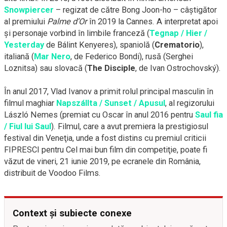
Snowpiercer
– regizat de către Bong
Joon-ho
– câştigător
al premiului
Palme d’Or
în 2019 la Cannes. A interpretat apoi
şi personaje vorbind în limbile franceză (
Tegnap / Hier /
Yesterday
de Bálint Kenyeres), spaniolă (
Crematorio
),
italiană (
Mar Nero
, de Federico Bondi), rusă (Serghei
Loznitsa) sau slovacă (
The Disciple
, de Ivan Ostrochovský).
În anul 2017, Vlad Ivanov a primit rolul principal masculin în
filmul maghiar
Napszállta / Sunset / Apusul
, al regizorului
László Nemes (premiat cu Oscar în anul 2016 pentru
Saul fia
/ Fiul lui Saul
). Filmul, care a avut premiera la prestigiosul
festival din Veneţia, unde a fost distins cu premiul criticii
FIPRESCI pentru Cel mai bun film din competiţie, poate fi
văzut de vineri, 21 iunie 2019, pe ecranele din România,
distribuit de Voodoo Films.
Context și subiecte conexe