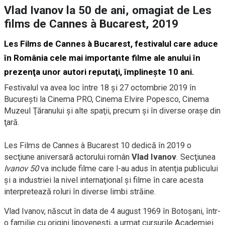
Vlad Ivanov la 50 de ani, omagiat de Les
films de Cannes à Bucarest, 2019
Les Films de Cannes à Bucarest, festivalul care aduce
în România cele mai importante filme ale anului în
prezenţa unor autori reputaţi, împlineşte 10 ani.
Festivalul va avea loc între 18 şi 27 octombrie 2019 în
Bucureşti la Cinema PRO, Cinema Elvire Popesco, Cinema
Muzeul Ţăranului şi alte spaţii, precum şi în diverse oraşe din
ţară.
Les Films de Cannes à Bucarest 10 dedică în 2019 o
secţiune aniversară actorului român
Vlad Ivanov
. Secţiunea
Ivanov 50
va include filme care
l-au
adus în atenţia publicului
şi a industriei la nivel internaţional şi filme în care acesta
interpretează roluri în diverse limbi străine.
Vlad Ivanov, născut în data de 4 august 1969 în Botoşani,
într-
o
familie cu origini lipoveneşti, a urmat cursurile Academiei