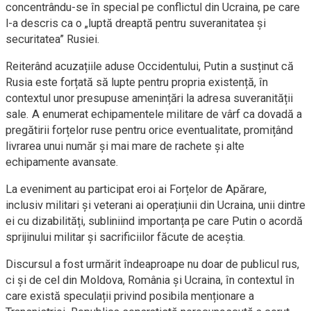
concentrându-se în special pe conflictul din Ucraina, pe care
l-a descris ca o „luptă dreaptă pentru suveranitatea și
securitatea” Rusiei.
Reiterând acuzațiile aduse Occidentului, Putin a susținut că
Rusia este forțată să lupte pentru propria existență, în
contextul unor presupuse amenințări la adresa suveranității
sale. A enumerat echipamentele militare de vârf ca dovadă a
pregătirii forțelor ruse pentru orice eventualitate, promițând
livrarea unui număr și mai mare de rachete și alte
echipamente avansate.
La eveniment au participat eroi ai Forțelor de Apărare,
inclusiv militari și veterani ai operațiunii din Ucraina, unii dintre
ei cu dizabilități, subliniind importanța pe care Putin o acordă
sprijinului militar și sacrificiilor făcute de aceștia.
Discursul a fost urmărit îndeaproape nu doar de publicul rus,
ci și de cel din Moldova, România și Ucraina, în contextul în
care există speculații privind posibila menționare a