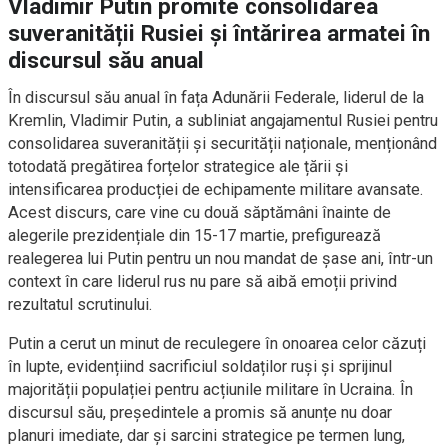
Vladimir Putin promite consolidarea
suveranității Rusiei și întărirea armatei în
discursul său anual
În discursul său anual în fața Adunării Federale, liderul de la
Kremlin, Vladimir Putin, a subliniat angajamentul Rusiei pentru
consolidarea suveranității și securității naționale, menționând
totodată pregătirea forțelor strategice ale țării și
intensificarea producției de echipamente militare avansate.
Acest discurs, care vine cu două săptămâni înainte de
alegerile prezidențiale din 15-17 martie, prefigurează
realegerea lui Putin pentru un nou mandat de șase ani, într-un
context în care liderul rus nu pare să aibă emoții privind
rezultatul scrutinului.
Putin a cerut un minut de reculegere în onoarea celor căzuți
în lupte, evidențiind sacrificiul soldaților ruși și sprijinul
majorității populației pentru acțiunile militare în Ucraina. În
discursul său, președintele a promis să anunțe nu doar
planuri imediate, dar și sarcini strategice pe termen lung,