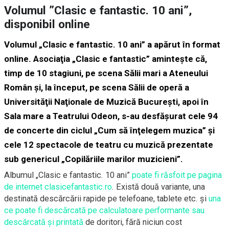
Volumul ”Clasic e fantastic. 10 ani”,
disponibil online
Volumul „Clasic e fantastic. 10 ani” a apărut în format
online. Asociaţia „Clasic e fantastic” aminteşte că,
timp de 10 stagiuni, pe scena Sălii mari a Ateneului
Român şi, la început, pe scena Sălii de operă a
Universităţii Naţionale de Muzică Bucureşti, apoi în
Sala mare a Teatrului Odeon, s-au desfăşurat cele 94
de concerte din ciclul „Cum să înţelegem muzica” şi
cele 12 spectacole de teatru cu muzică prezentate
sub genericul „Copilăriile marilor muzicieni”.
Albumul „Clasic e fantastic. 10 ani”
poate fi răsfoit pe pagina
de internet clasicefantastic.ro
. Există două variante, una
destinată descărcării rapide pe telefoane, tablete etc. şi
una
ce poate fi descărcată pe calculatoare performante sau
descărcată şi printată
de doritori, fără niciun cost