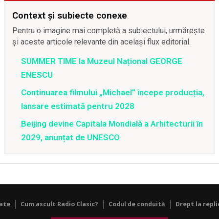
Context și subiecte conexe
Pentru o imagine mai completă a subiectului, urmărește
și aceste articole relevante din același flux editorial.
SUMMER TIME la Muzeul Național GEORGE
ENESCU
Continuarea filmului „Michael” începe producția,
lansare estimată pentru 2028
Beijing devine Capitala Mondială a Arhitecturii în
2029, anunțat de UNESCO
tate
Cum ascult Radio Clasic?
Codul de conduită
Drept la repli