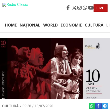
LIVE
HOME
NAȚIONAL
WORLD
ECONOMIE
CULTURĂ
L
CULTURĂ
09:58 / 13/07/2020
WHATSAPP
FACEBO
TEL