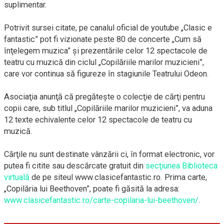
suplimentar.
Potrivit sursei citate, pe canalul oficial de youtube „Clasic e
fantastic” pot fi vizionate peste 80 de concerte „Cum să
înţelegem muzica” şi prezentările celor 12 spectacole de
teatru cu muzică din ciclul „Copilăriile marilor muzicieni”,
care vor continua să figureze în stagiunile Teatrului Odeon.
Asociaţia anunţă că pregăteşte o colecţie de cărţi pentru
copii care, sub titlul „Copilăriile marilor muzicieni”, va aduna
12 texte echivalente celor 12 spectacole de teatru cu
muzică.
Cărţile nu sunt destinate vânzării ci, în format electronic, vor
putea fi citite sau descărcate gratuit din
secţiunea Biblioteca
virtuală
de pe siteul www.clasicefantastic.ro. Prima carte,
„Copilăria lui Beethoven”, poate fi găsită la adresa:
www.clasicefantastic.ro/carte-copilaria-lui-beethoven/
.