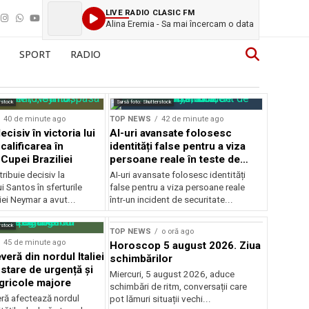
LIVE RADIO CLASIC FM
Alina Eremia - Sa mai încercam o data
SPORT
RADIO
rstock
Sursă foto: Shutterstock
40 de minute ago
TOP NEWS
42 de minute ago
cisiv în victoria lui
AI-uri avansate folosesc
calificarea în
identități false pentru a viza
 Cupei Braziliei
persoane reale în teste de
securitate
ibuie decisiv la
AI-uri avansate folosesc identități
ui Santos în sferturile
false pentru a viza persoane reale
iei Neymar a avut...
într-un incident de securitate...
rstock
TOP NEWS
o oră ago
45 de minute ago
Horoscop 5 august 2026. Ziua
eră din nordul Italiei
schimbărilor
stare de urgență și
Miercuri, 5 august 2026, aduce
agricole majore
schimbări de ritm, conversații care
ră afectează nordul
pot lămuri situații vechi...