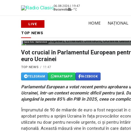
06.08.2026 | 19:47
Bucuresti
--°C
HOME
NAȚIONAL
TOP NEWS
Sursă foto: Shutterstock
Vot crucial în Parlamentul European pent
euro Ucrainei
TOP NEWS
11:47
TELEGRAM
WHATSAPP
FACEBOOK
Parlamentul European a votat recent pentru aprobarea u
Ucrainei, într-un context economic dificil pentru țară. D
ajungând la peste 85% din PIB în 2025, ceea ce complic
Împrumutul de 90 de miliarde de euro a fost negociat în c
aprobat pentru a sprijini Ucraina în fața provocărilor econ
utilizate nu doar pentru nevoile urgente, ci și pentru întăr
națională. Această măsură vine în contextul în care datori