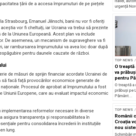
Italiei, auto
pacitatea țării de a accesa împrumuturi de pe piețele
urgență Nord
a Strasbourg, Emanuel Jilinschi, banii nu vor fi oferiți
aceștia vor fi cheltuiți, iar Ucraina va trebui să prezinte
ată de la Uniunea Europeană. Acest plan va include
elilor. De asemenea, un mecanism de supraveghere va fi
ri, iar rambursarea împrumutului va avea loc doar după
 despăgubire pentru daunele cauzate de război.
TOP NEWS
lui
O treaptă
va prăbuși
rie de măsuri de sprijin financiar acordate Ucrainei de
pentru P
a să facă față provocărilor economice generate de
O treaptă a
ei naționale. Procesul de aprobat al împrumutului a fost
prăbuși pe L
le Uniunii Europene, care au evaluat impactul economic
Pământ...
TOP NEWS
tru implementarea reformelor necesare în diverse
Românii c
u a asigura transparența și responsabilitatea în
Croația v
nțiale pentru consolidarea încrederii în instituțiile
nou siste
men lung.
autostrăz
Schimbări m