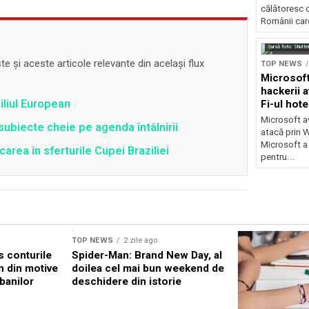
călătoresc 
Românii care
Sursă foto: Shutte
 și aceste articole relevante din același flux
TOP NEWS
Microsoft
hackerii a
iliul European
Fi-ul hote
Microsoft av
subiecte cheie pe agenda întâlnirii
atacă prin Wi
Microsoft a
icarea în sferturile Cupei Braziliei
pentru...
TOP NEWS
2 zile ago
s conturile
Spider-Man: Brand New Day, al
n din motive
doilea cel mai bun weekend de
banilor
deschidere din istorie