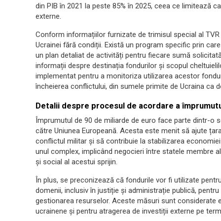
din PIB în 2021 la peste 85% în 2025, ceea ce limitează ca
externe.
Conform informațiilor furnizate de trimisul special al TVR l
Ucrainei fără condiții. Există un program specific prin care 
un plan detaliat de activități pentru fiecare sumă solicit
informații despre destinația fondurilor și scopul cheltui
implementat pentru a monitoriza utilizarea acestor fondu
încheierea conflictului, din sumele primite de Ucraina ca
Detalii despre procesul de acordare a împrumutu
Împrumutul de 90 de miliarde de euro face parte dintr-o se
către Uniunea Europeană. Acesta este menit să ajute țar
conflictul militar și să contribuie la stabilizarea economi
unul complex, implicând negocieri între statele membre a
și social al acestui sprijin.
În plus, se preconizează că fondurile vor fi utilizate pen
domenii, inclusiv în justiție și administrație publică, pentr
gestionarea resurselor. Aceste măsuri sunt considerate ese
ucrainene și pentru atragerea de investiții externe pe ter