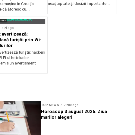
neașteptate și decizii importante...
cu mașina în Croația
 călătoresc cu...
rstock
o zi ago
 avertizează:
tacă turiștii prin Wi-
lurilor
ertizează turiștii: hackerii
-Fi-ul hotelurilor
 emis un avertisment
TOP NEWS
2 zile ago
TOP NEWS
Horoscop 3 august 2026. Ziua
Operațiun
marilor alegeri
pentru a 
reactorul