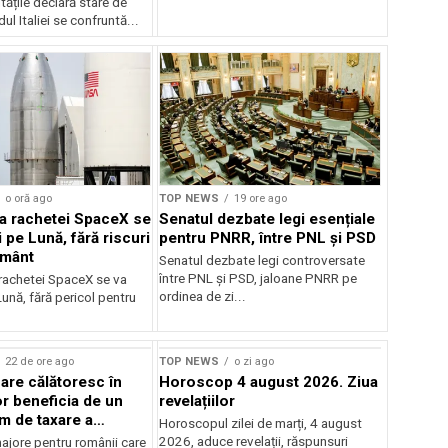
ritățile declară stare de
ul Italiei se confruntă...
o oră ago
TOP NEWS
19 ore ago
 a rachetei SpaceX se
Senatul dezbate legi esențiale
 pe Lună, fără riscuri
pentru PNRR, între PNL și PSD
ământ
Senatul dezbate legi controversate
între PNL și PSD, jaloane PNRR pe
 rachetei SpaceX se va
ordinea de zi...
ună, fără pericol pentru
22 de ore ago
TOP NEWS
o zi ago
are călătoresc în
Horoscop 4 august 2026. Ziua
or beneficia de un
revelațiilor
m de taxare a
Horoscopul zilei de marți, 4 august
ilor
2026, aduce revelații, răspunsuri
ajore pentru românii care