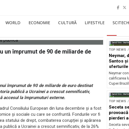
WORLD
ECONOMIE
CULTURĂ
LIFESTYLE
SCITECH
Sursă foto: Shutte
TOP NEWS
ru un împrumut de 90 de miliarde de
Neymar, de
Santos și 
sferturile
Neymar contr
calificarea l
Cupei Brazil
nui împrumut de 90 de miliarde de euro destinat
atoria publică a Ucrainei a crescut semnificativ,
Sursă foto: Shutte
ă accesul la împrumuturi externe.
TOP NEWS
Seceta sev
adrul Consiliului European din luna decembrie și a fost
provoacă 
omice și sociale cu care se confruntă. Fondurile vor fi
pierderi 
irea statului de drept, combaterea corupției și apărarea
Seceta seve
a publică a Ucrainei a crescut semnificativ, de la 26%