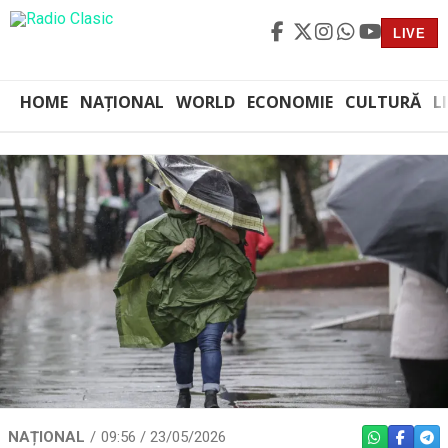
LIVE
HOME
NAȚIONAL
WORLD
ECONOMIE
CULTURĂ
L
NAȚIONAL
09:56 / 23/05/2026
WHATSAPP
FACEBO
TEL