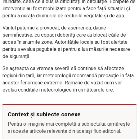
inundate, ceea ce a dus la dificultăți în circulație. Echipele de
intervenție au fost mobilizate pentru a face față situației și
pentru a curăța drumurile de resturile vegetale și de apă.
Vântul puternic a provocat, de asemenea, daune
semnificative, cu copaci doborâți care au blocat căile de
acces în anumite zone. Autoritățile locale au fost alertate
pentru a evalua pagubele și pentru a lua măsurile necesare
de siguranță.
Se așteaptă ca vremea severă să continue să afecteze
regiuni din țară, iar meteorologii recomandă precauție în fața
acestor fenomene extreme. Rămâne de văzut cum vor
evolua condițiile meteorologice în următoarele ore.
Context și subiecte conexe
Pentru o imagine mai completă a subiectului, urmărește
și aceste articole relevante din același flux editorial.