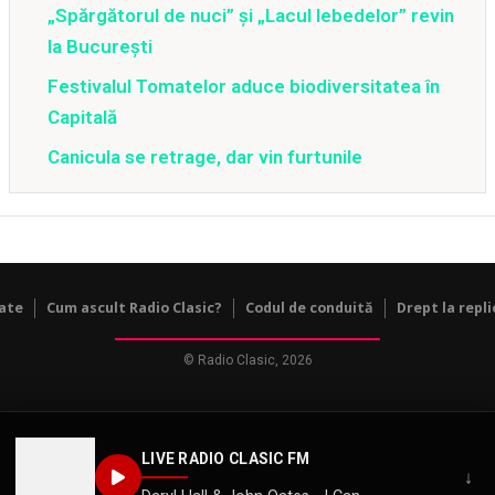
„Spărgătorul de nuci” și „Lacul lebedelor” revin
la București
Festivalul Tomatelor aduce biodiversitatea în
Capitală
Canicula se retrage, dar vin furtunile
tate
Cum ascult Radio Clasic?
Codul de conduită
Drept la repli
© Radio Clasic, 2026
LIVE RADIO CLASIC FM
↓